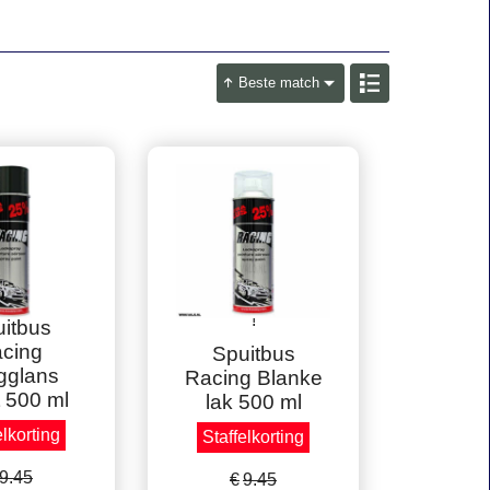
Beste match
zen korting
Volle dozen korting
!
itbus
cing
Spuitbus
gglans
Racing Blanke
 500 ml
lak 500 ml
elkorting
Staffelkorting