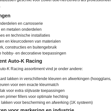
.
ngen
nderdelen en carrosserie
 en metalen onderdelen
es en technische installaties
en en kleurcoderen van materialen
k, constructies en buitengebruik
e hobby- en decoratieve toepassingen
ent Auto-K Racing
uto-K Racing assortiment vind je onder andere:
ard lakken in verschillende kleuren en afwerkingen (hoogglans,
euren voor een exacte kleurmatch
ak voor extra slijtvaste toepassingen
en primer fillers voor optimale hechting
 lakken voor bescherming en afwerking (1K systeem)
en voor markering en industrie