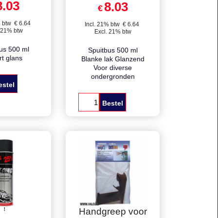
9.45
€
9.45
8.03
8.03
€
% btw
€
6.64
Incl. 21% btw
€
6.64
 21% btw
Excl. 21% btw
us 500 ml
Spuitbus 500 ml
t glans
Blanke lak Glanzend
Voor diverse
ondergronden
estel
Bestel