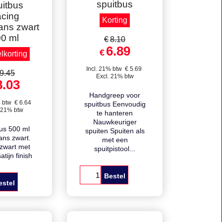
zen korting
Prijs per stuk.
!
Handgreep voor
spuitbus
itbus
cing
Korting
ans zwart
0 ml
€
8.10
6.89
€
elkorting
Incl. 21% btw
€
5.69
9.45
Excl. 21% btw
8.03
Handgreep voor
% btw
€
6.64
spuitbus Eenvoudig
 21% btw
te hanteren
Nauwkeuriger
us 500 ml
spuiten Spuiten als
ans zwart.
met een
 zwart met
spuitpistool...
tijn finish
Bestel
estel