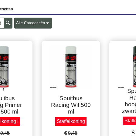
esetten
Alle Categorieën
zen korting
Volle dozen korting
Volle do
!
!
Spu
Ra
uitbus
Spuitbus
hoo
g Primer
Racing Wit 500
zwart
s 500 ml
ml
Staff
lkorting !
Staffelkorting