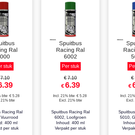
elkorting
Staffelkorting
Staff
uitbus
Spuitbus
Spu
ing Ral
Racing Ral
Raci
000
6002
5
r stuk
Per stuk
Pe
7.10
€
7.10
€
6.39
6.39
€
€
% btw
€
5.28
Incl. 21% btw
€
5.28
Incl. 21
. 21% btw
Excl. 21% btw
Excl.