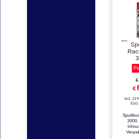
Staff
Sp
Rac
3
Pe
€
€
Incl. 21
Excl