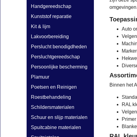
Handgereedschap
omgevingen
Kunststof reparatie
Toepassi
Kit & lijm
Auto o
Velgen
Lakvoorbereiding
Machin
Perslucht benodigdheden
Marker
Persluchtgereedschap
Hekwer
Divers
Persoonlijke bescherming
Assortim
Plamuur
Binnen het A
Poetsen en Reinigen
Roestbehandeling
Standa
RAL kl
Schildersmaterialen
Velgenl
Schuur en slijp materialen
Primer 
Blanke
Spuitcabine materialen
RAL kleur