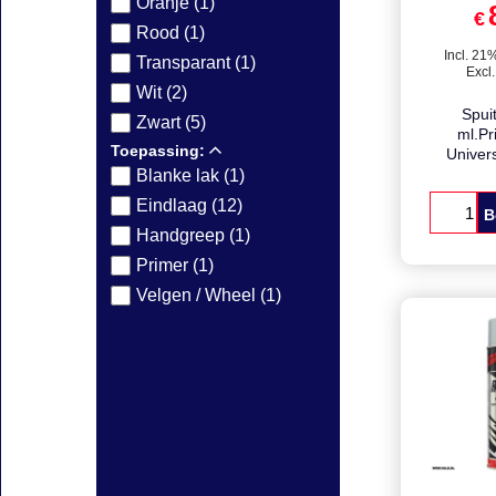
Oranje (1)
€
Rood (1)
€
Transparant (1)
Wit (2)
Incl. 21
Excl
Zwart (5)
Toepassing:
Spui
ml.Pr
Blanke lak (1)
Univer
Eindlaag (12)
Handgreep (1)
B
Primer (1)
Velgen / Wheel (1)