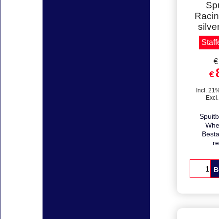
Volle do
Sp
Raci
silve
Staff
€
€
Incl. 21
Excl
Spuit
Whee
Besta
r
B