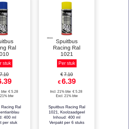
elkorting
Staffelkorting
itbus
Spuitbus
ng Ral
Racing Ral
010
1021
r stuk
Per stuk
7.10
€
7.10
6.39
6.39
€
% btw
€
5.28
Incl. 21% btw
€
5.28
 21% btw
Excl. 21% btw