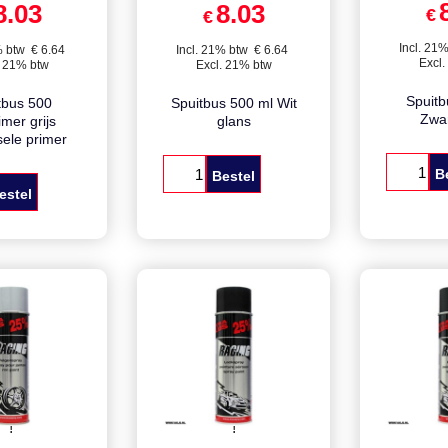
€
9.45
€
9.45
8.03
8.03
€
€
Incl. 21
% btw
€
6.64
Incl. 21% btw
€
6.64
Excl.
. 21% btw
Excl. 21% btw
Spuitb
tbus 500
Spuitbus 500 ml Wit
Zwar
imer grijs
glans
sele primer
B
Bestel
estel