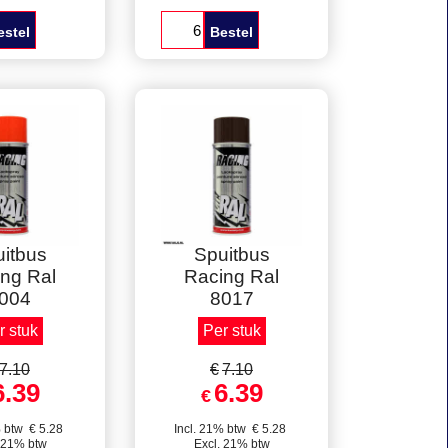
 Racing Ral
Spuitbus Racing Ral
entianblau
1021, Koolzaadgeel
d: 400 ml
Inhoud: 400 ml
t per stuk
Verpakt per 6 stuks
estel
Bestel
elkorting
Staffelkorting
itbus
Spuitbus
ng Ral
Racing Ral
004
8017