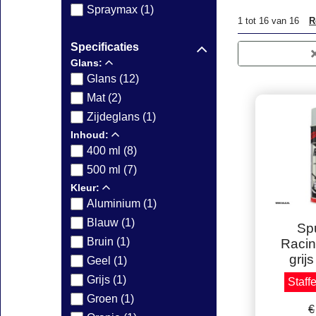
Spraymax (1)
1
tot
16
van
16
R
Specificaties
Glans:
Glans (12)
Mat (2)
Zijdeglans (1)
Inhoud:
400 ml (8)
500 ml (7)
Kleur:
Aluminium (1)
Volle do
Blauw (1)
Bruin (1)
Sp
Geel (1)
Racin
Grijs (1)
grij
Groen (1)
Staffe