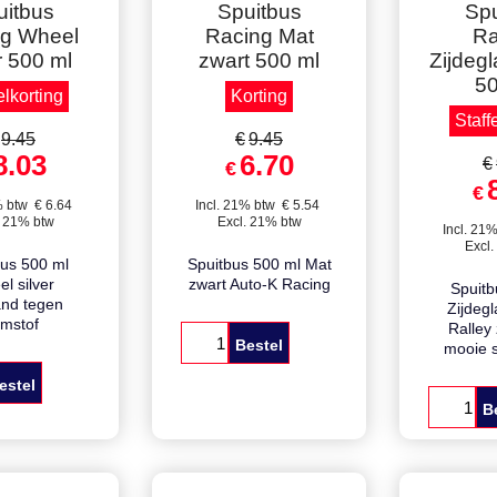
zen korting
Volle dozen korting
Volle do
!
!
uitbus
Spuitbus
Spu
ng Wheel
Racing Mat
Ra
r 500 ml
zwart 500 ml
Zijdegl
50
elkorting
Korting
Staff
9.45
€
9.45
8.03
6.70
€
€
€
% btw
€
6.64
Incl. 21% btw
€
5.54
. 21% btw
Excl. 21% btw
Incl. 21
Excl.
bus 500 ml
Spuitbus 500 ml Mat
l silver
zwart Auto-K Racing
Spuitb
nd tegen
Zijdegl
emstof
Ralley
Bestel
mooie sa
estel
B