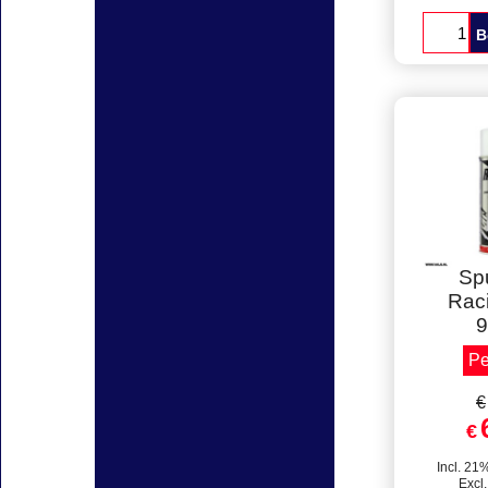
Spuitbu
3000,
Inhou
Verpak
B
Staff
Sp
Rac
9