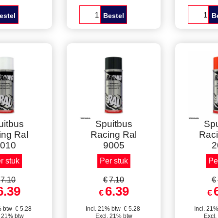
s Racing Ral
Spuitbus Racing Ral
Spuitbus
 Vuurrood
6002, Loofgroen
5010, G
d: 400 ml
Inhoud: 400 ml
Inhou
t per stuk
Verpakt per stuk
Verpak
estel
Bestel
B
elkorting
Staffelkorting
Staff
uitbus
Spuitbus
Spu
ing Ral
Racing Ral
Raci
010
9005
2