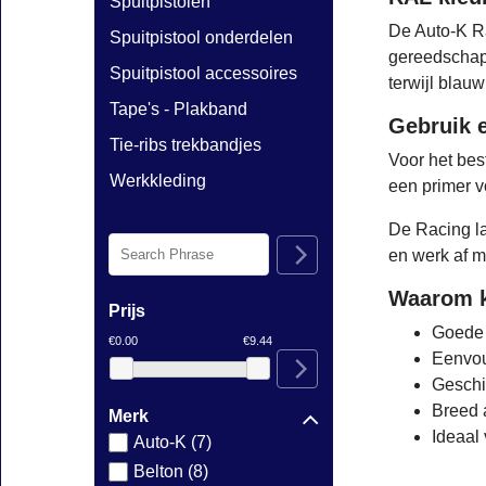
Spuitpistolen
De Auto-K Ra
Spuitpistool onderdelen
gereedschap,
Spuitpistool accessoires
terwijl blau
Tape's - Plakband
Gebruik 
Tie-ribs trekbandjes
Voor het bes
Werkkleding
een primer v
De Racing la
en werk af m
Waarom k
Prijs
Goede 
€0.00
€9.44
Eenvou
Geschi
Breed 
Merk
Ideaal 
Auto-K (7)
Belton (8)