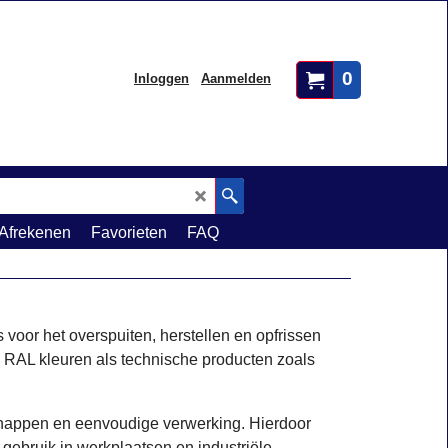
0
Inloggen
Aanmelden
Afrekenen
Favorieten
FAQ
n
 voor het overspuiten, herstellen en opfrissen
, RAL kleuren als technische producten zoals
happen en eenvoudige verwerking. Hierdoor
 gebruik in werkplaatsen en industriële