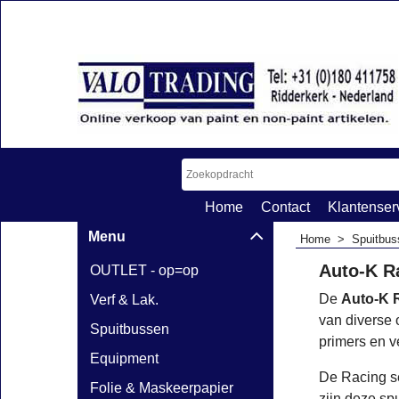
Home
Contact
Klantenser
Menu
Home
>
Spuitbus
Auto-K Ra
OUTLET - op=op
De
Auto-K 
Verf & Lak.
van diverse 
Spuitbussen
primers en v
Equipment
De Racing s
Folie & Maskeerpapier
zijn deze sp