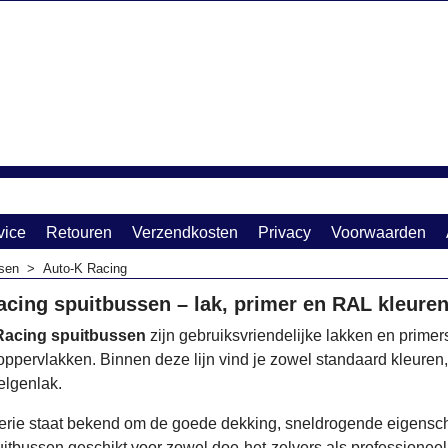
vice
Retouren
Verzendkosten
Privacy
Voorwaarden
sen
>
Auto-K Racing
cing spuitbussen – lak, primer en RAL kleure
Racing spuitbussen
zijn gebruiksvriendelijke lakken en primers
oppervlakken. Binnen deze lijn vind je zowel standaard kleuren
elgenlak.
erie staat bekend om de goede dekking, sneldrogende eigensc
uitbussen geschikt voor zowel doe-het-zelvers als professioneel