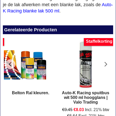
je de lak afwerken met een blanke lak, zoals de
Auto-
K Racing blanke lak 500 ml
.
Gerelateerde Producten
ng
Staffelkorting
Belton Ral kleuren.
Auto-K Racing spuitbus
0
wit 500 ml hoogglans |
Valo Trading
€
9.45
€
8.03
Incl. 21% btw
€
6.64
Excl. 21% btw