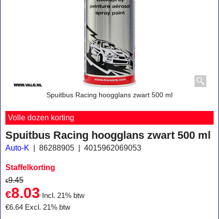
Spuitbus Racing hoogglans zwart 500 ml
Volle dozen korting
Spuitbus Racing hoogglans zwart 500 ml
Auto-K
86288905
4015962069053
Staffelkorting
9.45
€
8.03
€
Incl. 21% btw
€
6.64
Excl. 21% btw