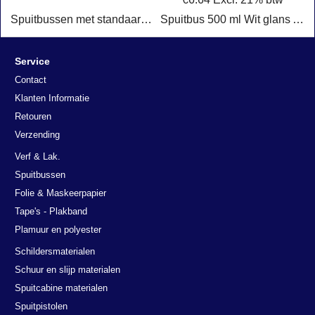
Spuitbussen met standaard RAL kleuren voor industrie, metaal en onderhoudswerk. Geschikt voor professioneel gebruik en doe-het-zelf projecten.
Spuitbus 500 ml Wit glans Auto-K Racing 288904
Klik hier
Service
Contact
Klanten Informatie
Retouren
Verzending
Verf & Lak.
Spuitbussen
Folie & Maskeerpapier
Tape's - Plakband
Plamuur en polyester
Schildersmaterialen
Schuur en slijp materialen
Spuitcabine materialen
Spuitpistolen