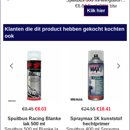
Spuitbus 500 ml Wit glans Auto-K Racing 288904
€
6.64
Excl. 21% btw
Klik hier
Klanten die dit product hebben gekocht kochten
ook
€
9.45
€
8.03
€
24.55
€
18.41
Spuitbus Racing Blanke
Spraymax 1K kunststof
lak 500 ml
hechtprimer
ronden Staffelprijzen !
Spuitbus 500 ml Blanke lak Glanzend Voor diverse ondergronden
Spuitbus 400 ml Spraymax 1K kunststof hechtprimer Spraymax 680009