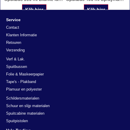
Klik hier
Klik hier
Service
Contact
Klanten Informatie
Retouren
Verzending
Verf & Lak.
Spuitbussen
Folie & Maskeerpapier
Tape's - Plakband
Plamuur en polyester
Schildersmaterialen
Schuur en slijp materialen
Spuitcabine materialen
Deze website maakt gebruik van
Spuitpistolen
cookies.