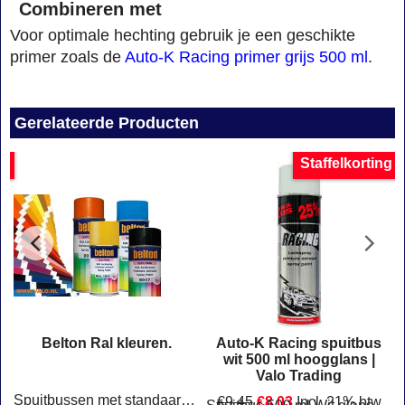
Combineren met
Voor optimale hechting gebruik je een geschikte
primer zoals de
Auto-K Racing primer grijs 500 ml
.
Gerelateerde Producten
ng
Staffelkorting
Belton Ral kleuren.
Auto-K Racing spuitbus
0
wit 500 ml hoogglans |
Valo Trading
Spuitbussen met standaard RAL kleuren voor industrie, metaal en onderhoudswerk. Geschikt voor professioneel gebruik en doe-het-zelf projecten.
€
9.45
€
8.03
Incl. 21% btw