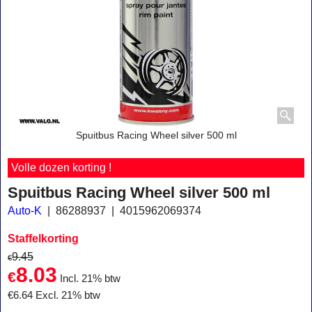
Spuitbus Racing Wheel silver 500 ml
Volle dozen korting !
Spuitbus Racing Wheel silver 500 ml
Auto-K
86288937
4015962069374
Staffelkorting
9.45
€
8.03
€
Incl. 21% btw
€
6.64
Excl. 21% btw