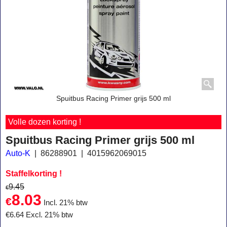
Spuitbus Racing Primer grijs 500 ml
Volle dozen korting !
Spuitbus Racing Primer grijs 500 ml
Auto-K
86288901
4015962069015
Staffelkorting !
9.45
€
8.03
€
Incl. 21% btw
€
6.64
Excl. 21% btw