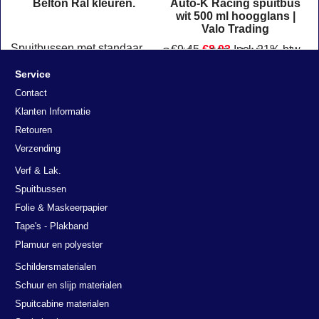
Belton Ral kleuren.
Auto-K Racing spuitbus
0
wit 500 ml hoogglans |
Valo Trading
Spuitbussen met standaard RAL kleuren voor industrie, metaal en onderhoudswerk. Geschikt voor professioneel gebruik en doe-het-zelf projecten.
€
9.45
€
8.03
Incl. 21% btw
Spuitbus 500 ml Wit glans Auto-K Racing 288904
€
6.64
Excl. 21% btw
Service
Klik hier
Contact
Klanten Informatie
Retouren
Verzending
Verf & Lak.
Spuitbussen
Folie & Maskeerpapier
Tape's - Plakband
Plamuur en polyester
Schildersmaterialen
Schuur en slijp materialen
Spuitcabine materialen