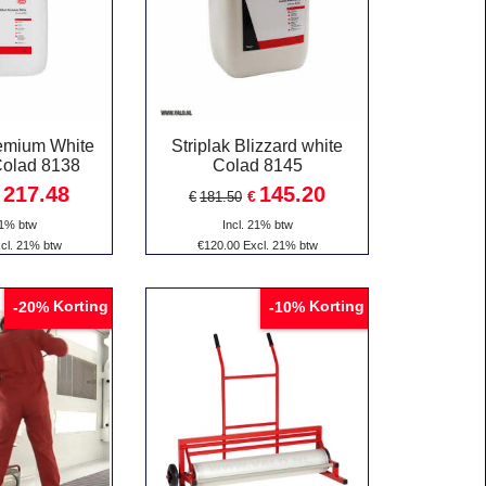
remium White
Striplak Blizzard white
Colad 8138
Colad 8145
217.48
145.20
€
€
181.50
21% btw
Incl. 21% btw
cl. 21% btw
€
120.00
Excl. 21% btw
Korting
Korting
-20%
-10%