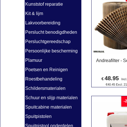
Kunststof reparatie
Kit & lijm
Lakvoorbereiding
Perslucht benodigdheden
Persluchtgereedschap
Persoonlijke bescherming
Plamuur
Andreafilter - 
Poetsen en Reinigen
48.95
€
Roestbehandeling
Incl
€
40.45
Excl. 2
Schildersmaterialen
Schuur en slijp materialen
-
Spuitcabine materialen
Spuitpistolen
Spuitpistool onderdelen