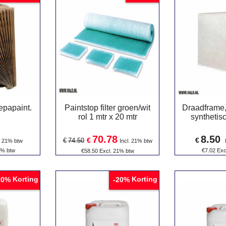
Sepapaint.
Paintstop filter groen/wit
Draadframe,
rol 1 mtr x 20 mtr
synthetisc
70.78
8.50
€
€
€
74.50
. 21% btw
Incl. 21% btw
1% btw
€
7.02
Exc
€
58.50
Excl. 21% btw
Korting
Korting
20%
-20%