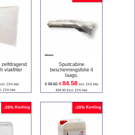
 zelfdragend
Spuitcabine
h vlakfilter
beschermingsfolie 4
laags.
84.58
€
€
99.50
Incl. 21% btw
Incl. 21% btw
l. 21% btw
€
69.90
Excl. 21% btw
Korting
Korting
-20%
-20%