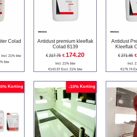
liter Colad
Antidust premium kleeflak
Antidust P
Colad 8139
Kleeflak 
174.20
€
€
€
217.75
€
271.85
Incl. 21% btw
1% btw
Incl. 21% btw
Incl. 
€
143.97
Excl. 21% btw
€
179.74
Ex
Korting
Korting
20%
-10%