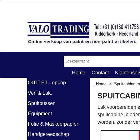
Home
Contact
Klantenser
OUTLET - op=op
Home
>
Spuitcabine m
Verf & Lak.
SPUITCABI
Spuitbussen
Lak voorbereiden 
Equipment
spuitcabine, biede
worden, zonder ver
Folie & Maskeerpapier
Handgereedschap