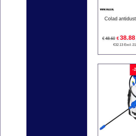
Colad antidust
38.88
€
€
48.60
€
32.13
Excl. 2
-