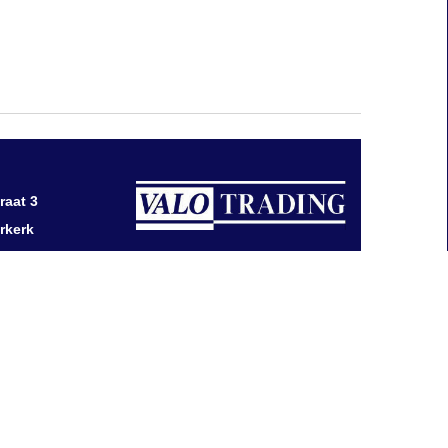
×
ALLES ACCEPTEREN
ALLES AFWIJZEN
raat 3
rkerk
0 411 758