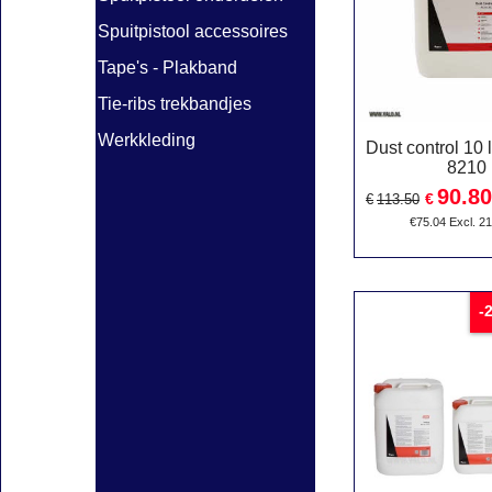
Spuitpistool accessoires
Tape's - Plakband
Tie-ribs trekbandjes
Werkkleding
Dust control 10 
8210
90.80
€
€
113.50
€
75.04
Excl. 2
-