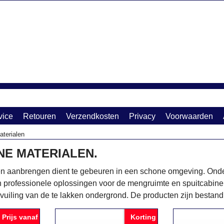
vice
Retouren
Verzendkosten
Privacy
Voorwaarden
aterialen
NE MATERIALEN.
en aanbrengen dient te gebeuren in een schone omgeving. Ond
n professionele oplossingen voor de mengruimte en spuitcabi
vuiling van de te lakken ondergrond. De producten zijn bestan
Prijs vanaf
Korting