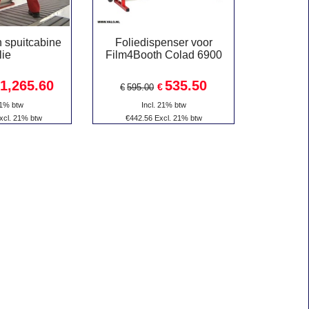
h spuitcabine
Foliedispenser voor
lie
Film4Booth Colad 6900
1,265.60
535.50
€
€
595.00
21% btw
Incl. 21% btw
xcl. 21% btw
€
442.56
Excl. 21% btw