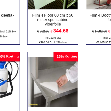
 kleeflak
Film 4 Floor 60 cm x 50
Film 4 Boot
meter spuitcabine
fo
vloerfolie
344.66
€
€
€
382.95
€
1,582.00
Incl. 21% btw
1% btw
Incl. 21% btw
Incl. 
€
284.84
Excl. 21% btw
€
1,045.95
E
Korting
Korting
20%
-15%