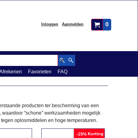
0
Inloggen
Aanmelden
Afrekenen
Favorieten
FAQ
erstaande producten ter bescherming van een
ne, waardoor “schone” werkzaamheden mogelijk
d tegen oplosmiddelen en hoge temperaturen.
Korting
-15%