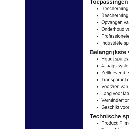
Toepassingen
Bescherming
Bescherming 
Opvangen van
Onderhoud va
Professionele
Industriële 
Belangrijkste
Houdt spuitc
4-laags syst
Zelfklevend 
Transparant 
Voorzien van
Laag voor laa
Vermindert o
Geschikt voor
Technische sp
Product: Fil