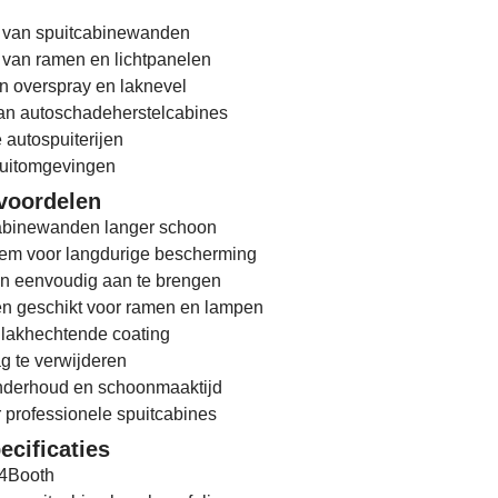
 van spuitcabinewanden
van ramen en lichtpanelen
 overspray en laknevel
n autoschadeherstelcabines
 autospuiterijen
spuitomgevingen
 voordelen
abinewanden langer schoon
eem voor langdurige bescherming
en eenvoudig aan te brengen
en geschikt voor ramen en lampen
 lakhechtende coating
g te verwijderen
nderhoud en schoonmaaktijd
 professionele spuitcabines
ecificaties
m4Booth