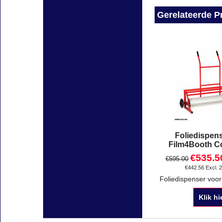
Gerelateerde P
Foliedispen
Film4Booth C
€
535.5
€
595.00
€
442.56
Excl. 
Klik hi