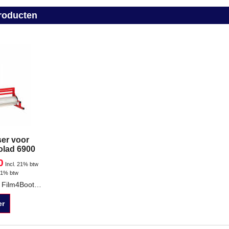
roducten
ser voor
olad 6900
0
Incl. 21% btw
21% btw
Foliedispenser voor Film4Booth Colad 6900
er