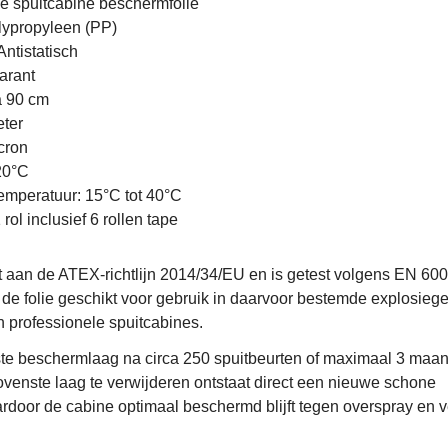
e spuitcabine beschermfolie
lypropyleen (PP)
ntistatisch
arant
a 90 cm
eter
cron
20°C
emperatuur: 15°C tot 40°C
rol inclusief 6 rollen tape
 aan de ATEX-richtlijn 2014/34/EU en is getest volgens EN 60
 de folie geschikt voor gebruik in daarvoor bestemde explosieg
professionele spuitcabines.
te beschermlaag na circa 250 spuitbeurten of maximaal 3 maa
ovenste laag te verwijderen ontstaat direct een nieuwe schone
door de cabine optimaal beschermd blijft tegen overspray en ve