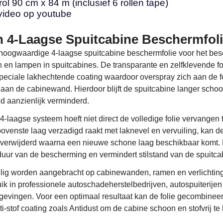
rol 90 cm x 84 m (inclusief 6 rollen tape)
 video op youtube
 4-Laagse Spuitcabine Beschermfol
 hoogwaardige 4-laagse spuitcabine beschermfolie voor het be
en lampen in spuitcabines. De transparante en zelfklevende fol
peciale lakhechtende coating waardoor overspray zich aan de f
 aan de cabinewand. Hierdoor blijft de spuitcabine langer scho
d aanzienlijk verminderd.
4-laagse systeem hoeft niet direct de volledige folie vervangen 
ovenste laag verzadigd raakt met laknevel en vervuiling, kan d
verwijderd waarna een nieuwe schone laag beschikbaar komt. 
duur van de bescherming en vermindert stilstand van de spuitca
lig worden aangebracht op cabinewanden, ramen en verlichting
ik in professionele autoschadeherstelbedrijven, autospuiterijen
mgevingen. Voor een optimaal resultaat kan de folie gecombinee
-stof coating zoals Antidust om de cabine schoon en stofvrij te