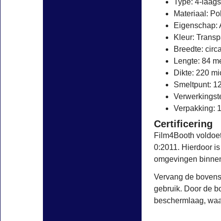
Type: 4-laags
Materiaal: Po
Eigenschap: A
Kleur: Transp
Breedte: circ
Lengte: 84 m
Dikte: 220 mi
Smeltpunt: 1
Verwerkingst
Verpakking: 1 
Certificering
Film4Booth voldoet
0:2011. Hierdoor is
omgevingen binnen 
Vervang de bovens
gebruik. Door de b
beschermlaag, waar