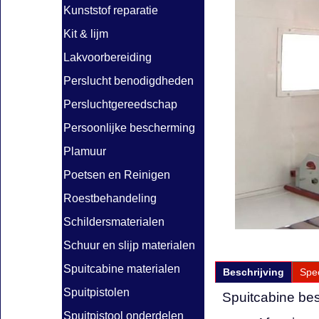
Kunststof reparatie
Kit & lijm
Lakvoorbereiding
Perslucht benodigdheden
Persluchtgereedschap
Persoonlijke bescherming
Plamuur
Poetsen en Reinigen
Roestbehandeling
Schildersmaterialen
Schuur en slijp materialen
Spuitcabine materialen
Beschrijving
Spec
Spuitpistolen
Spuitcabine bes
Spuitpistool onderdelen