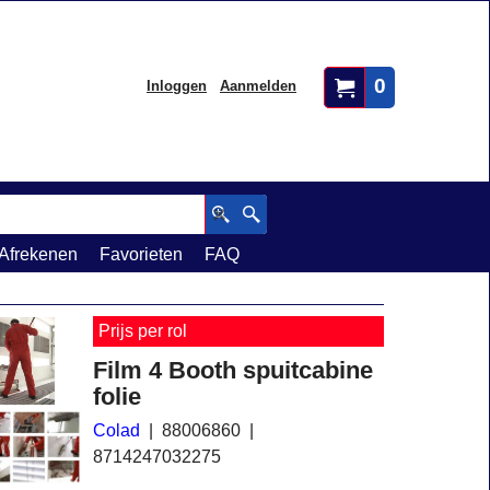
0
Inloggen
Aanmelden
Afrekenen
Favorieten
FAQ
Prijs per rol
Film 4 Booth spuitcabine
folie
Colad
88006860
8714247032275