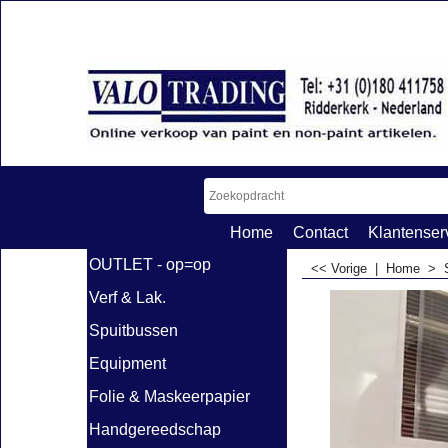
Home
Contact
Klantenser
OUTLET - op=op
<< Vorige
|
Home
>
Verf & Lak.
Spuitbussen
Equipment
Folie & Maskeerpapier
Handgereedschap