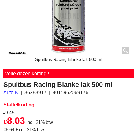
Spuitbus Racing Blanke lak 500 ml
Volle dozen korting !
Spuitbus Racing Blanke lak 500 ml
Auto-K
86288917
4015962069176
Staffelkorting
9.45
€
8.03
€
Incl. 21% btw
€
6.64
Excl. 21% btw