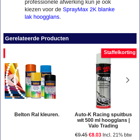
professionele afwerking kun je ook
kiezen voor de
SprayMax 2K blanke
lak hoogglans
.
Gerelateerde Producten
ng
Staffelkorting
Belton Ral kleuren.
Auto-K Racing spuitbus
0
wit 500 ml hoogglans |
Valo Trading
€
9.45
€
8.03
Incl. 21% btw