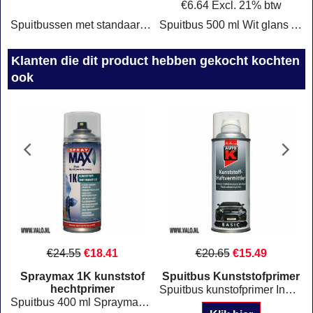
€
6.64
Excl. 21% btw
Spuitbussen met standaard RAL kleuren voor industrie, metaal en onderhoudswerk. Geschikt voor professioneel gebruik en doe-het-zelf projecten.
Spuitbus 500 ml Wit glans Auto-K Racing 288904
Klik hier
Klanten die dit product hebben gekocht kochten
ook
€
24.55
€
18.41
€
20.65
€
15.49
Spraymax 1K kunststof
Spuitbus Kunststofprimer
hechtprimer
Spuitbus kunstofprimer Inhoud: 400 ml Kleur: Transparant
ronden Staffelprijzen !
Spuitbus 400 ml Spraymax 1K kunststof hechtprimer Spraymax 680009