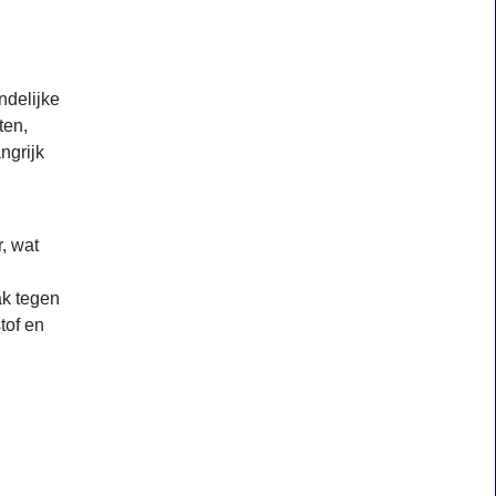
ndelijke
ten,
ngrijk
, wat
ak tegen
tof en