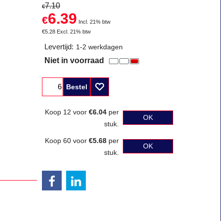
7.10
€
6.39
€
Incl. 21% btw
€
5.28
Excl. 21% btw
Levertijd:
1-2 werkdagen
Niet in voorraad
Bestel
Koop 12 voor
€6.04
per
OK
stuk.
Koop 60 voor
€5.68
per
OK
stuk.