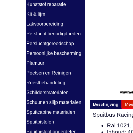
Kunststof reparatie
Kit & lijm
Lakvoorbereiding
Perslucht benodigdheden
Persluchtgereedschap
Persoonlijke bescherming
Plamuur
Poetsen en Reinigen
Roestbehandeling
Schildersmaterialen
Schuur en slijp materialen
Beschrijving
Mee
Spuitcabine materialen
Spuitbus Racin
Spuitpistolen
Ral 1021,
Inhoud: 4
Spuitpistool onderdelen