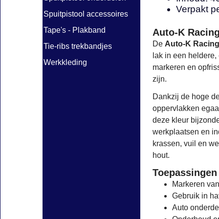
Verpakt pe
Spuitpistool accessoires
Tape's - Plakband
Auto-K Racing
De
Auto-K Racing
Tie-ribs trekbandjes
lak in een heldere,
Werkkleding
markeren en opfris
zijn.
Dankzij de hoge d
oppervlakken egaal 
deze kleur bijzond
werkplaatsen en in
krassen, vuil en w
hout.
Toepassingen
Markeren van
Gebruik in h
Auto onderde