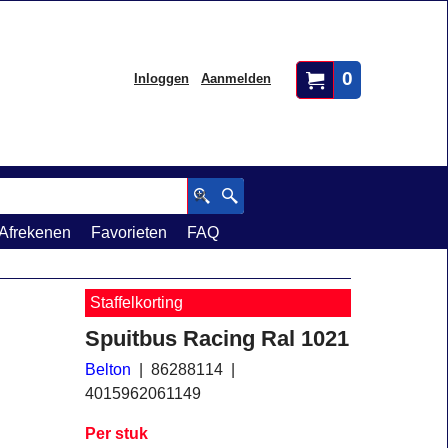
0
Inloggen
Aanmelden
Afrekenen
Favorieten
FAQ
Staffelkorting
Spuitbus Racing Ral 1021
Belton
86288114
4015962061149
Per stuk