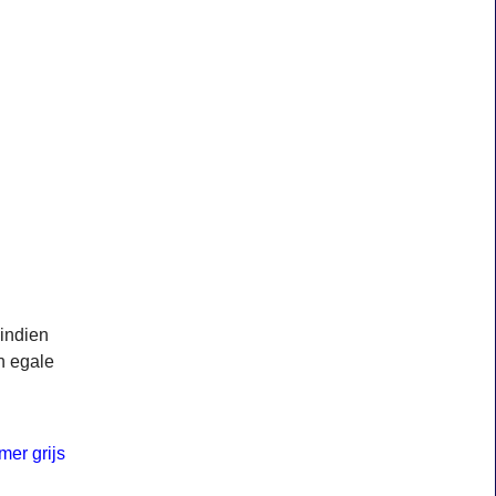
 indien
n egale
mer grijs