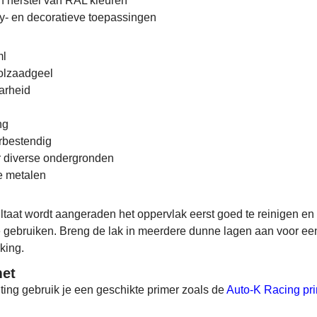
 herstel van RAL kleuren
y- en decoratieve toepassingen
ml
olzaadgeel
arheid
ng
rbestendig
r diverse ondergronden
e metalen
ltaat wordt aangeraden het oppervlak eerst goed te reinigen en
e gebruiken. Breng de lak in meerdere dunne lagen aan voor ee
king.
et
ting gebruik je een geschikte primer zoals de
Auto-K Racing pri