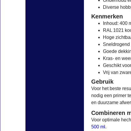
Onderhoud en
Diverse hobb
Kenmerken
Inhoud: 400 
RAL 1021 ko
Hoge zichtba
Sneldrogend
Goede dekki
Kras- en wee
Geschikt voo
Vrij van zwar
Gebruik
Voor het beste resu
nodig een primer t
en duurzame afwer
Combineren m
Voor optimale hech
500 ml
.