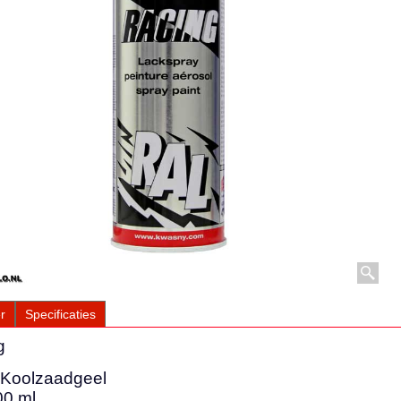
r
Specificaties
g
 Koolzaadgeel
00 ml