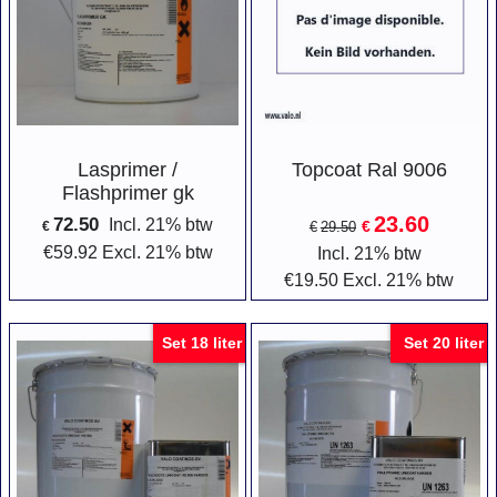
Lasprimer /
Topcoat Ral 9006
Flashprimer gk
23.60
72.50
Incl. 21% btw
€
€
€
29.50
€
59.92
Excl. 21% btw
Incl. 21% btw
€
19.50
Excl. 21% btw
Set 18 liter
Set 20 liter