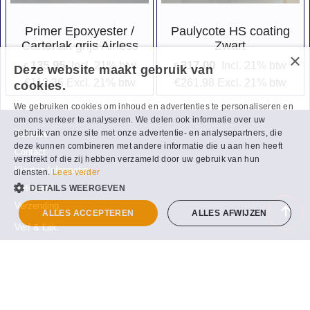
Primer Epoxyester /
Paulycote HS coating
Carterlak grijs Airless
Zwart
135.95
317.00
Incl. 21% btw
Incl. 21% btw
€
€
Deze website maakt gebruik van
€
112.36
Excl. 21% btw
€
261.98
Excl. 21% btw
cookies.
We gebruiken cookies om inhoud en advertenties te personaliseren en
om ons verkeer te analyseren. We delen ook informatie over uw
gebruik van onze site met onze advertentie- en analysepartners, die
Service
deze kunnen combineren met andere informatie die u aan hen heeft
Contact
verstrekt of die zij hebben verzameld door uw gebruik van hun
Klanten Informatie
diensten.
Lees verder
Retouren
DETAILS WEERGEVEN
Verzending
ALLES ACCEPTEREN
ALLES AFWIJZEN
Verf & Lak.
Spuitbussen
Folie & Maskeerpapier
Tape's - Plakband
Plamuur en polyester