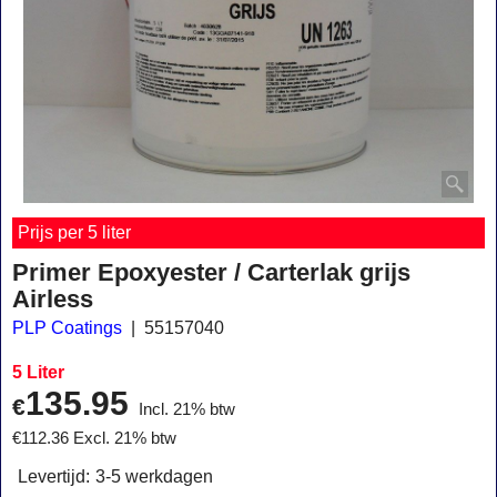
Prijs per 5 liter
Primer Epoxyester / Carterlak grijs
Airless
PLP Coatings
55157040
5 Liter
135.95
€
Incl. 21% btw
€
112.36
Excl. 21% btw
Levertijd:
3-5 werkdagen