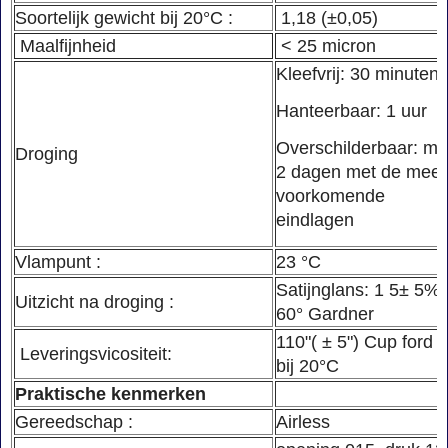
Soortelijk gewicht bij 20°C :
1,18 (±0,05)
Maalfijnheid
< 25 micron
Kleefvrij: 30 minuten
Hanteerbaar: 1 uur
Overschilderbaar: mi
Droging
2 dagen met de mees
voorkomende
eindlagen
Vlampunt :
23 °C
Satijnglans: 1 5± 5% 
Uitzicht na droging :
60° Gardner
110"( ± 5") Cup ford 4
Leveringsvicositeit:
bij 20°C
Praktische kenmerken
Gereedschap :
Airless