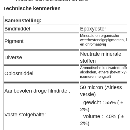
Technische kenmerken
Samenstelling:
Bindmiddel
Epoxyester
Minerale en organische
weerbestendigepigmenten, lo
Pigment
en chromaatvrij
Neutrale minerale
Diverse
stoffen
Aromatische koolwaterstoffen
alcoholen, ethers (bevat xyle
Oplosmiddel
isomerenmengsel)
50 micron (Airless
Aanbevolen droge filmdikte :
versie)
- gewicht : 55% ( ±
2%)
Vaste stofgehalte:
- volume : 40% ( ±
2%)