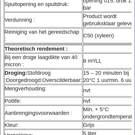
opening 015, druk 12
Spuitopening en spuitdruk:
bar
Product wordt
Verdunning :
gebruiksklaar geleve
Reiniging van het gereedschap
C50 (xyleen)
:
Theoretisch rendement :
Bij een droge laagdikte van 40
8 m²/LL
micron :
Droging:
Stofdroog
15 – 20 minuten bij
:Doorgedroogd:Overscilderbaar:
20°C 1 uurmin. 6 uur
Mengverhouding:
nvt
Potlife:
nvt
Min. + 5°C
Aanbrengingsvoorwaarden :
ondergrondtemperatu
Kleur:
Grijs
5 liter