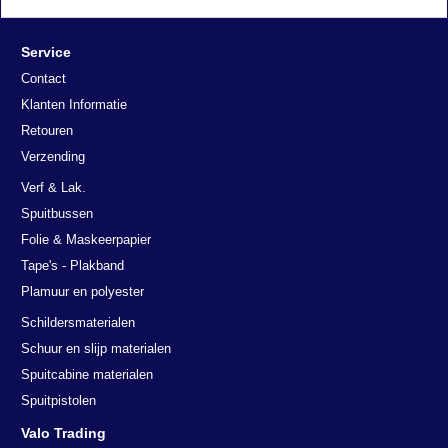
Service
Contact
Klanten Informatie
Retouren
Verzending
Verf & Lak.
Spuitbussen
Folie & Maskeerpapier
Tape's - Plakband
Plamuur en polyester
Schildersmaterialen
Schuur en slijp materialen
Spuitcabine materialen
Deze website maakt gebruik van
Spuitpistolen
cookies.
Valo Trading
We gebruiken cookies om inhoud en advertenties te personaliseren en