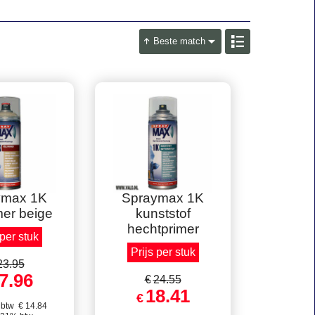
Beste match
lkorting !
Prijs per stuk
ymax 1K
Spraymax 1K
mer beige
kunststof
hechtprimer
 per stuk
Prijs per stuk
23.95
7.96
€
24.55