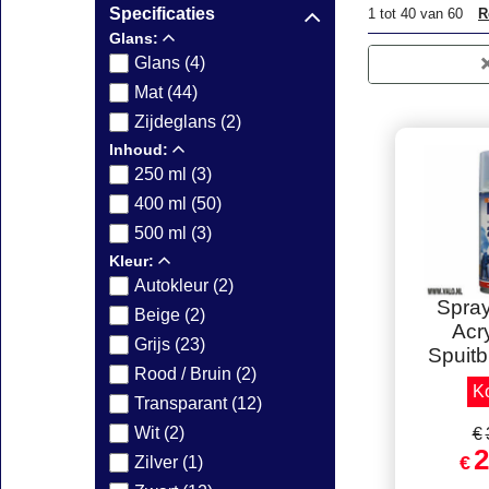
Specificaties
1
tot
40
van
60
R
Glans:
Glans (4)
Mat (44)
Zijdeglans (2)
Inhoud:
250 ml (3)
400 ml (50)
500 ml (3)
Kleur:
Autokleur (2)
Prijs
Beige (2)
Spra
Grijs (23)
Acry
Rood / Bruin (2)
Spuit
Transparant (12)
Ko
Wit (2)
Zilver (1)
€