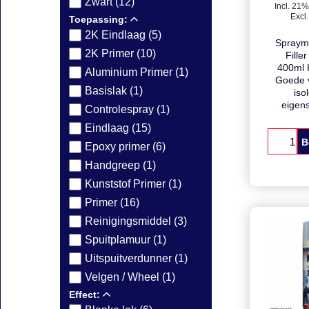
2
Zwart (12)
€
Toepassing:
Incl. 21%
2K Eindlaag (5)
Excl
2K Primer (10)
Sprayma
Aluminium Primer (1)
Fille
Basislak (1)
400ml K
Goede v
Controlespray (1)
iso
Eindlaag (15)
eigen
Epoxy primer (6)
Handgreep (1)
B
Kunststof Primer (1)
Primer (16)
Reinigingsmiddel (3)
Spuitplamuur (1)
Uitspuitverdunner (1)
Velgen / Wheel (1)
Effect: