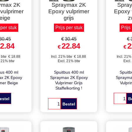
lkorting !
Staffelkorting !
Staffe
ymax 2K
Spraymax 2K
Spra
vulprimer
Epoxy vulprimer
Epoxy 
eige
grijs
z
 per stuk
Prijs per stuk
Prijs
30.45
€
30.45
€
2.84
22.84
2
€
€
 btw
€
18.88
Incl. 21% btw
€
18.88
Incl. 21%
. 21% btw
Excl. 21% btw
Excl.
bus 400 ml
Spuitbus 400 ml
Spuitb
x 2K Epoxy
Spraymax 2K Epoxy
Sprayma
imer Beige
Vulprimer Grijs
Vulpri
Staffelkorting !
estel
B
Bestel