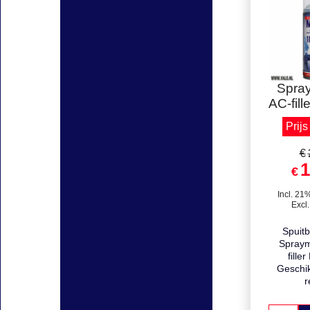
Prijs
Spra
AC-fille
Prijs
€
1
€
Incl. 21
Excl
Spuit