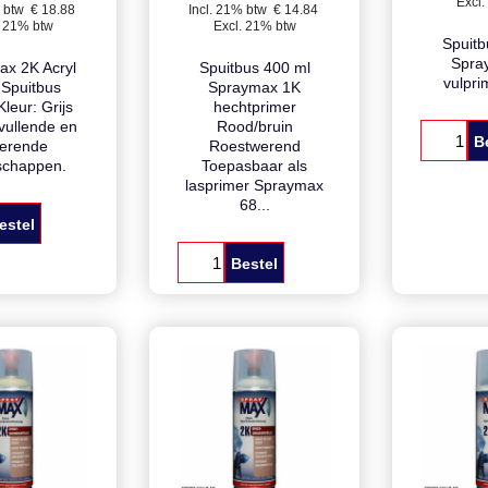
2.84
17.96
€
Incl. 21%
Excl.
 btw
€
18.88
Incl. 21% btw
€
14.84
. 21% btw
Excl. 21% btw
Spuitb
Spra
x 2K Acryl
Spuitbus 400 ml
vulpri
r Spuitbus
Spraymax 1K
leur: Grijs
hechtprimer
ullende en
Rood/bruin
B
lerende
Roestwerend
schappen.
Toepasbaar als
lasprimer Spraymax
68...
estel
Bestel