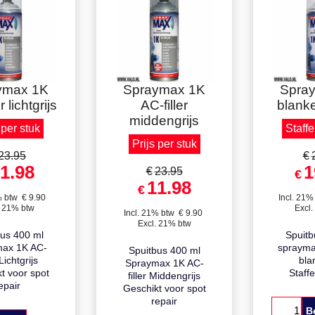
 per stuk
Prijs per stuk
Staffe
ymax 1K
Spraymax 1K
Spra
r lichtgrijs
AC-filler
blanke
middengrijs
 per stuk
Staffe
Prijs per stuk
23.95
€
1.98
1
€
23.95
€
11.98
€
% btw
€
9.90
Incl. 21%
. 21% btw
Excl.
Incl. 21% btw
€
9.90
Excl. 21% btw
bus 400 ml
Spuitb