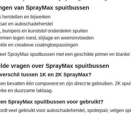
ngen van SprayMax spuitbussen
k herstellen en bijwerken
pair en autoschadeherstel
, bumpers en kunststof onderdelen spuiten
rmen tegen roest, slijtage en weersinvloeden
riële en creatieve coatingtoepassingen
r SprayMax spuitbussen met een geschikte primer en blanke la
elde vragen over SprayMax spuitbussen
 verschil tussen 1K en 2K SprayMax?
en bevatten één component en zijn direct te gebruiken. 2K spui
erke en duurzame laklaag.
en SprayMax spuitbussen voor gebruikt?
dt veel gebruikt voor autoschadeherstel, spotrepair, velgen sp