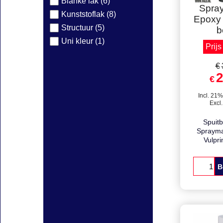
Blanke lak (6)
Kunststoflak (8)
Staffe
Structuur (5)
Uni kleur (1)
Spra
Epoxy 
b
Prijs
€
2
€
Incl. 21%
Excl
Spuit
Sprayma
Vulpr
B