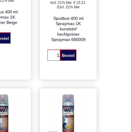
18.41
€
 btw
€
14.84
 21% btw
Incl. 21% btw
€
15.21
Excl. 21% btw
us 400 ml
ymax 1K
Spuitbus 400 ml
mer Beige
Spraymax 1K
kunststof
hechtprimer
estel
Spraymax 680009
Bestel