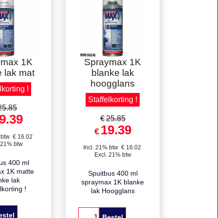
lkorting !
Staffelkorting !
ymax 1K
Spraymax 1K
 lak mat
blanke lak
hoogglans
lkorting !
Staffelkorting !
25.85
9.39
€
25.85
19.39
€
 btw
€
16.02
 21% btw
Incl. 21% btw
€
16.02
Excl. 21% btw
us 400 ml