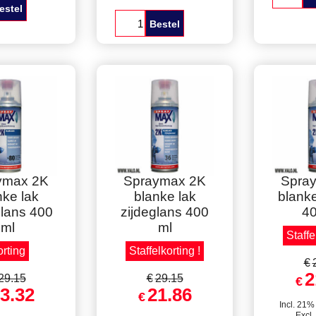
ax 1K AC-
sprayma
Spuitbus 400 ml
 Lichtgrijs
bla
Spraymax 1K AC-
t voor spot
Staffe
filler Middengrijs
epair
Geschikt voor spot
repair
B
estel
Bestel
lkorting !
Staffelkorting !
Staffe
ymax 2K
Spraymax 2K
Spra
nke lak
blanke lak
blanke
lans 400
zijdeglans 400
40