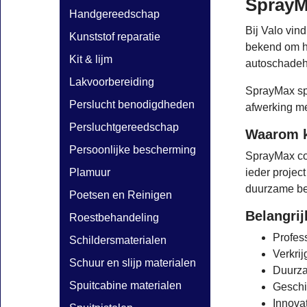
SprayMa
Handgereedschap
Bij Valo vin
Kunststof reparatie
bekend om ho
Kit & lijm
autoschadehe
Lakvoorbereiding
SprayMax spu
Perslucht benodigdheden
afwerking met
Persluchtgereedschap
Waarom k
Persoonlijke bescherming
SprayMax com
Plamuur
ieder projec
duurzame be
Poetsen en Reinigen
Belangri
Roestbehandeling
Profess
Schildersmaterialen
Verkri
Schuur en slijp materialen
Duurza
Spuitcabine materialen
Geschik
Innovat