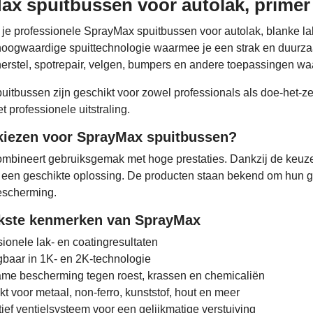
x spuitbussen voor autolak, primer 
d je professionele SprayMax spuitbussen voor autolak, blanke la
ogwaardige spuittechnologie waarmee je een strak en duurzaam
rstel, spotrepair, velgen, bumpers en andere toepassingen waarb
itbussen zijn geschikt voor zowel professionals als doe-het-ze
 professionele uitstraling.
iezen voor SprayMax spuitbussen?
bineert gebruiksgemak met hoge prestaties. Dankzij de keuze u
t een geschikte oplossing. De producten staan bekend om hun ge
scherming.
jkste kenmerken van SprayMax
ionele lak- en coatingresultaten
jgbaar in 1K- en 2K-technologie
me bescherming tegen roest, krassen en chemicaliën
t voor metaal, non-ferro, kunststof, hout en meer
ief ventielsysteem voor een gelijkmatige verstuiving