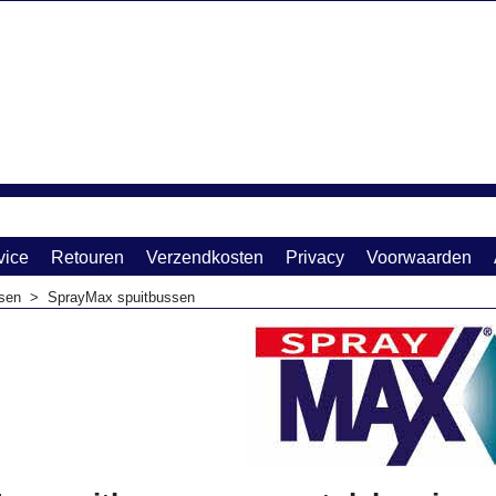
vice
Retouren
Verzendkosten
Privacy
Voorwaarden
sen
>
SprayMax spuitbussen