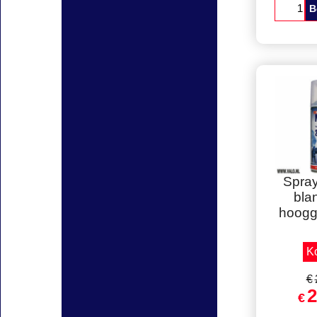
Spraym
filler
Geschik
r
B
Staffe
Spra
bla
hoogg