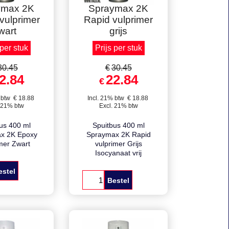
lkorting !
Staffelkorting !
ymax 2K
Spraymax 2K
vulprimer
Rapid vulprimer
wart
grijs
 per stuk
Prijs per stuk
30.45
€
30.45
2.84
22.84
€
 btw
€
18.88
Incl. 21% btw
€
18.88
 21% btw
Excl. 21% btw
us 400 ml
Spuitbus 400 ml
x 2K Epoxy
Spraymax 2K Rapid
mer Zwart
vulprimer Grijs
Isocyanaat vrij
estel
Bestel