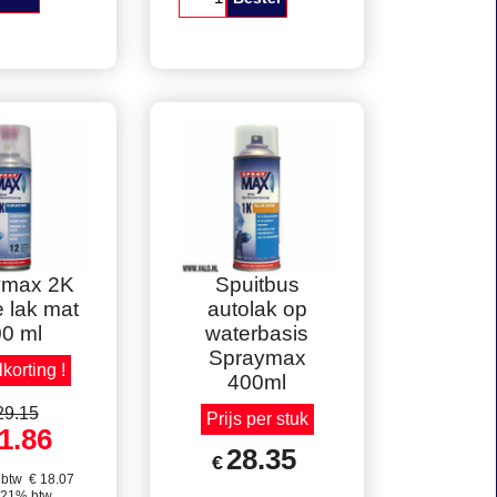
x 1K matte
Spuitbus 400 ml
nke lak
spraymax 1K blanke
lkorting !
lak Hoogglans
estel
Bestel
lkorting !
Prijs per stuk
ymax 2K
Spuitbus
 lak mat
autolak op
0 ml
waterbasis