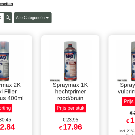
esetten
Alle Categorieën
 per stuk
Staffelkorting !
Staffe
ymax 2K
Spraymax 1K
Spra
l Filler
hechtprimer
vulpri
bus 400ml
rood/bruin
Prijs
rting
Prijs per stuk
€
1
30.45
€
23.95
€