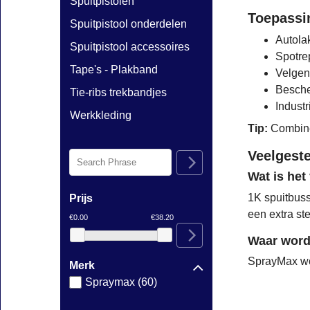
Spuitpistolen
Toepassi
Spuitpistool onderdelen
Autola
Spuitpistool accessoires
Spotre
Tape's - Plakband
Velgen
Besche
Tie-ribs trekbandjes
Indust
Werkkleding
Tip:
Combinee
Veelgest
Wat is het
1K spuitbuss
Prijs
een extra st
€0.00
€38.20
Waar word
SprayMax wor
Merk
Spraymax (60)