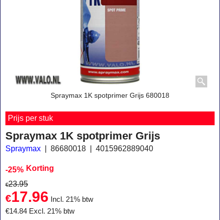
Spraymax 1K spotprimer Grijs 680018
Prijs per stuk
Spraymax 1K spotprimer Grijs
Spraymax
86680018
4015962889040
Korting
-25%
23.95
€
17.96
€
Incl. 21% btw
€
14.84
Excl. 21% btw