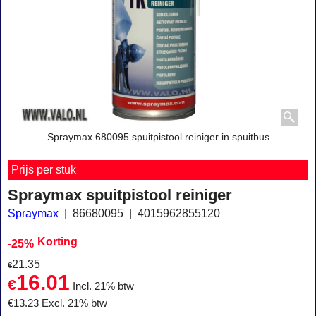
Spraymax 680095 spuitpistool reiniger in spuitbus
Prijs per stuk
Spraymax spuitpistool reiniger
Spraymax
86680095
4015962855120
Korting
-25%
21.35
€
16.01
€
Incl. 21% btw
€
13.23
Excl. 21% btw