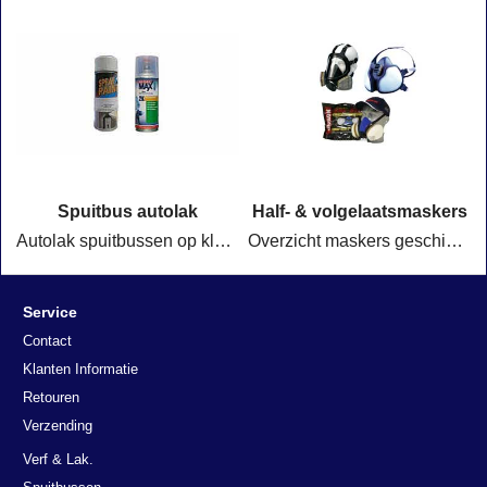
Spuitbus autolak
Half- & volgelaatsmaskers
Autolak spuitbussen op kleur voor het herstellen van lakschade aan auto's, motoren en scooters. Ideaal voor spotrepair en kleine lakreparaties.
Overzicht maskers geschikt voor spuitwerkzaamheden @ Valo.nl
Service
Contact
Klanten Informatie
Retouren
Verzending
Verf & Lak.