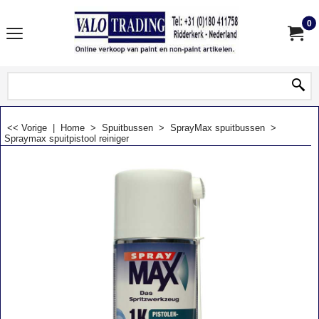
0
<< Vorige
|
Home
>
Spuitbussen
>
SprayMax spuitbussen
>
Spraymax spuitpistool reiniger