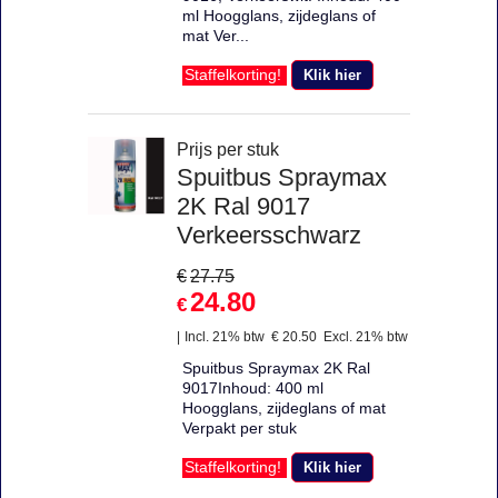
ml Hoogglans, zijdeglans of
mat Ver...
Klik hier
Staffelkorting!
Prijs per stuk
Spuitbus Spraymax
2K Ral 9017
Verkeersschwarz
€
27.75
24.80
€
Incl. 21% btw
€
20.50
Excl. 21% btw
Spuitbus Spraymax 2K Ral
9017Inhoud: 400 ml
Hoogglans, zijdeglans of mat
Verpakt per stuk
Klik hier
Staffelkorting!