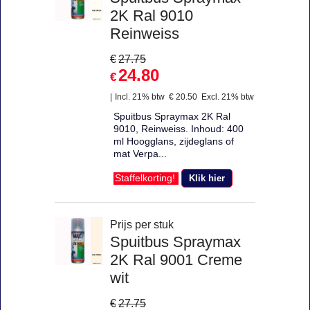
2K Ral 9010
Reinweiss
€
27.75
24.80
€
Incl. 21% btw
€
20.50
Excl. 21% btw
Spuitbus Spraymax 2K Ral
9010, Reinweiss. Inhoud: 400
ml Hoogglans, zijdeglans of
mat Verpa...
Klik hier
Staffelkorting!
Prijs per stuk
Spuitbus Spraymax
2K Ral 9001 Creme
wit
€
27.75