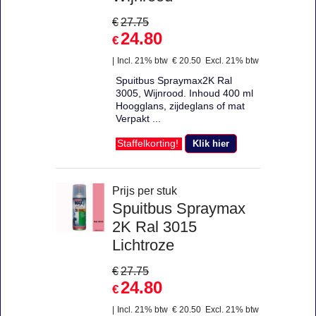
€
27.75
24.80
€
Incl. 21% btw
€
20.50
Excl. 21% btw
Spuitbus Spraymax2K Ral
3005, Wijnrood. Inhoud 400 ml
Hoogglans, zijdeglans of mat
Verpakt ...
Klik hier
Staffelkorting!
Prijs per stuk
Spuitbus Spraymax
2K Ral 3015
Lichtroze
€
27.75
24.80
€
Incl. 21% btw
€
20.50
Excl. 21% btw