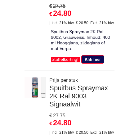
€
27.75
24.80
€
Incl. 21% btw
€
20.50
Excl. 21% btw
Spuitbus Spraymax 2K Ral
9002, Grauweiss. Inhoud: 400
ml Hoogglans, zijdeglans of
mat Verpa...
Klik hier
Staffelkorting!
Prijs per stuk
Spuitbus Spraymax
2K Ral 9003
Signaalwit
€
27.75
24.80
€
Incl. 21% btw
€
20.50
Excl. 21% btw