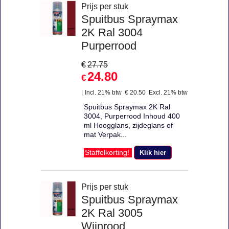
Prijs per stuk
Spuitbus Spraymax
2K Ral 3004
Purperrood
€
27.75
24.80
€
Incl. 21% btw
€
20.50
Excl. 21% btw
Spuitbus Spraymax 2K Ral
3004, Purperrood Inhoud 400
ml Hoogglans, zijdeglans of
mat Verpak...
Klik hier
Staffelkorting!
Prijs per stuk
Spuitbus Spraymax
2K Ral 3005
Wijnrood