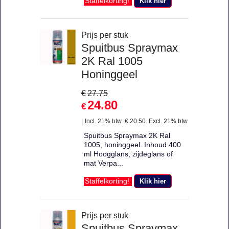
Klik hier
Staffelkorting!
Prijs per stuk
Spuitbus Spraymax
2K Ral 1005
Honinggeel
€
27.75
24.80
€
Incl. 21% btw
€
20.50
Excl. 21% btw
Spuitbus Spraymax 2K Ral
1005, honinggeel. Inhoud 400
ml Hoogglans, zijdeglans of
mat Verpa...
Klik hier
Staffelkorting!
Prijs per stuk
Spuitbus Spraymax