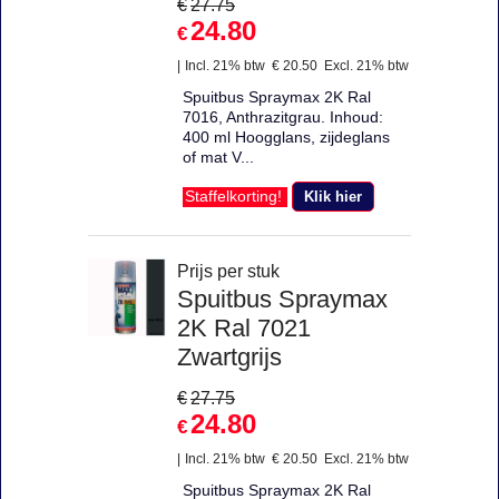
€
27.75
24.80
€
Incl. 21% btw
€
20.50
Excl. 21% btw
Spuitbus Spraymax 2K Ral
7016, Anthrazitgrau. Inhoud:
400 ml Hoogglans, zijdeglans
of mat V...
Klik hier
Staffelkorting!
Prijs per stuk
Spuitbus Spraymax
2K Ral 7021
Zwartgrijs
€
27.75
24.80
€
Incl. 21% btw
€
20.50
Excl. 21% btw
Spuitbus Spraymax 2K Ral