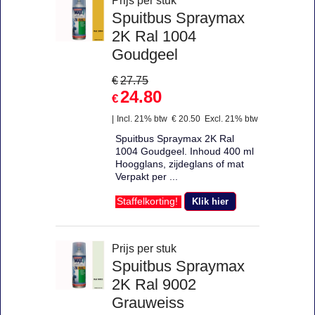
Prijs per stuk
Spuitbus Spraymax
2K Ral 1004
Goudgeel
€
27.75
24.80
€
Incl. 21% btw
€
20.50
Excl. 21% btw
Spuitbus Spraymax 2K Ral
1004 Goudgeel. Inhoud 400 ml
Hoogglans, zijdeglans of mat
Verpakt per ...
Klik hier
Staffelkorting!
Prijs per stuk
Spuitbus Spraymax
2K Ral 9002
Grauweiss