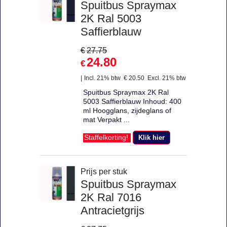
Spuitbus Spraymax
2K Ral 5003
Saffierblauw
€
27.75
24.80
€
Incl. 21% btw
€
20.50
Excl. 21% btw
Spuitbus Spraymax 2K Ral
5003 Saffierblauw Inhoud: 400
ml Hoogglans, zijdeglans of
mat Verpakt ...
Klik hier
Staffelkorting!
Prijs per stuk
Spuitbus Spraymax
2K Ral 7016
Antracietgrijs