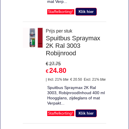
mat Verp...
Klik hier
Staffelkorting!
Prijs per stuk
Spuitbus Spraymax
2K Ral 3003
Robijnrood
€
27.75
24.80
€
Incl. 21% btw
€
20.50
Excl. 21% btw
Spuitbus Spraymax 2K Ral
3003, RobijnroodInhoud 400 ml
Hoogglans, zijdeglans of mat
Verpakt...
Klik hier
Staffelkorting!