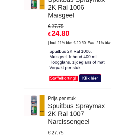
2K Ral 1006
Maisgeel
€
27.75
24.80
€
Incl. 21% btw
€
20.50
Excl. 21% btw
Spuitbus 2K Ral 1006,
Maisgeel. Inhoud 400 ml
Hoogglans, zijdeglans of mat
Verpakt per stuk...
Klik hier
Staffelkorting!
Prijs per stuk
Spuitbus Spraymax
2K Ral 1007
Narcissengeel
€
27.75