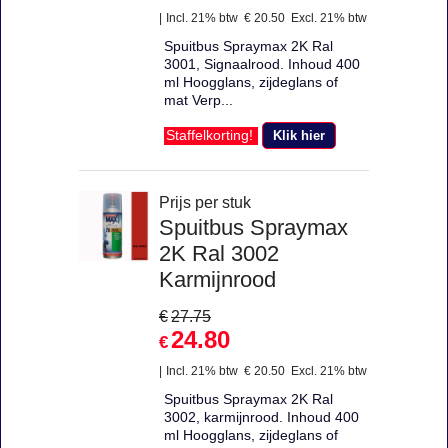
Incl. 21% btw
€
20.50
Excl. 21% btw
Spuitbus Spraymax 2K Ral
3001, Signaalrood. Inhoud 400
ml Hoogglans, zijdeglans of
mat Verp...
Klik hier
Staffelkorting!
Prijs per stuk
Spuitbus Spraymax
2K Ral 3002
Karmijnrood
€
27.75
24.80
€
Incl. 21% btw
€
20.50
Excl. 21% btw
Spuitbus Spraymax 2K Ral
3002, karmijnrood. Inhoud 400
ml Hoogglans, zijdeglans of