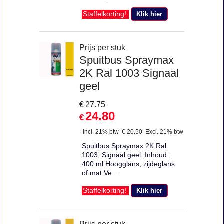
Klik hier
Staffelkorting!
Prijs per stuk
Spuitbus Spraymax
2K Ral 1003 Signaal
geel
€
27.75
24.80
€
Incl. 21% btw
€
20.50
Excl. 21% btw
Spuitbus Spraymax 2K Ral
1003, Signaal geel. Inhoud:
400 ml Hoogglans, zijdeglans
of mat Ve...
Klik hier
Staffelkorting!