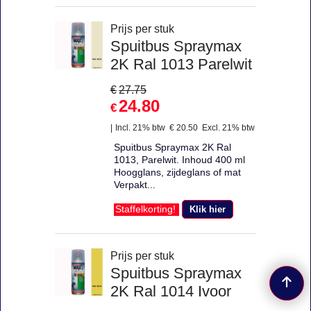
Prijs per stuk
Spuitbus Spraymax
2K Ral 1013 Parelwit
€
27.75
24.80
€
Incl. 21% btw
€
20.50
Excl. 21% btw
Spuitbus Spraymax 2K Ral
1013, Parelwit. Inhoud 400 ml
Hoogglans, zijdeglans of mat
Verpakt...
Klik hier
Staffelkorting!
Prijs per stuk
Spuitbus Spraymax
2K Ral 1014 Ivoor