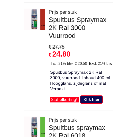
Prijs per stuk
Spuitbus Spraymax
2K Ral 3000
Vuurrood
€
27.75
24.80
€
Incl. 21% btw
€
20.50
Excl. 21% btw
Spuitbus Spraymax 2K Ral
3000, vuurrood. Inhoud 400 ml
Hoogglans, zijdeglans of mat
Verpakt...
Klik hier
Staffelkorting!
Prijs per stuk
Spuitbus spraymax
2K Ral 6018