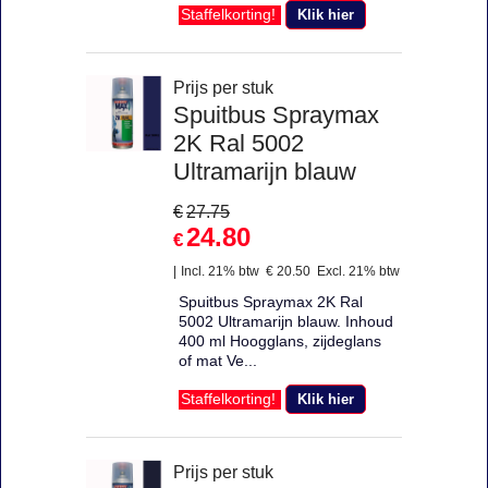
Klik hier
Staffelkorting!
Prijs per stuk
Spuitbus Spraymax
2K Ral 5002
Ultramarijn blauw
€
27.75
24.80
€
Incl. 21% btw
€
20.50
Excl. 21% btw
Spuitbus Spraymax 2K Ral
5002 Ultramarijn blauw. Inhoud
400 ml Hoogglans, zijdeglans
of mat Ve...
Klik hier
Staffelkorting!
Prijs per stuk