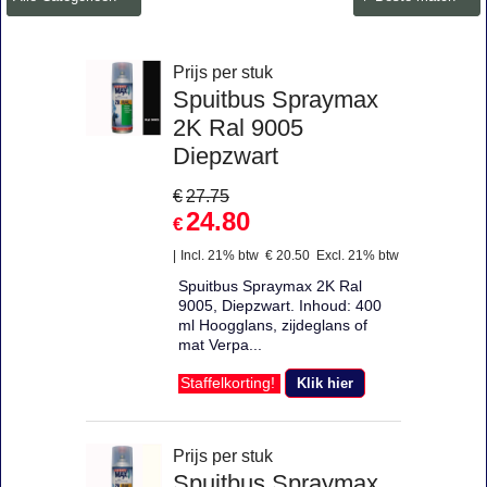
Prijs per stuk
Spuitbus Spraymax
2K Ral 9005
Diepzwart
€
27.75
24.80
€
Incl. 21% btw
€
20.50
Excl. 21% btw
Spuitbus Spraymax 2K Ral
9005, Diepzwart. Inhoud: 400
ml Hoogglans, zijdeglans of
mat Verpa...
Klik hier
Staffelkorting!
Prijs per stuk
Spuitbus Spraymax