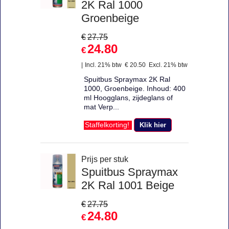
2K Ral 1000
Groenbeige
€
27.75
24.80
€
Incl. 21% btw
€
20.50
Excl. 21% btw
Spuitbus Spraymax 2K Ral
1000, Groenbeige. Inhoud: 400
ml Hoogglans, zijdeglans of
mat Verp...
Klik hier
Staffelkorting!
Prijs per stuk
Spuitbus Spraymax
2K Ral 1001 Beige
€
27.75
24.80
€