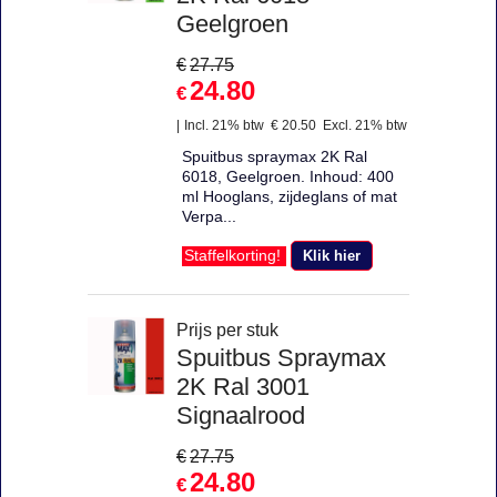
Geelgroen
€
27.75
24.80
€
Incl. 21% btw
€
20.50
Excl. 21% btw
Spuitbus spraymax 2K Ral
6018, Geelgroen. Inhoud: 400
ml Hooglans, zijdeglans of mat
Verpa...
Klik hier
Staffelkorting!
Prijs per stuk
Spuitbus Spraymax
2K Ral 3001
Signaalrood
€
27.75
24.80
€