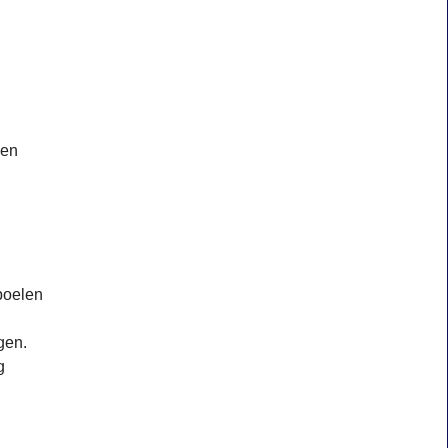
 en
poelen
gen.
g