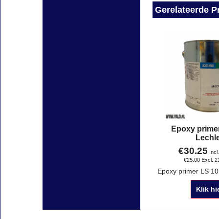
Gerelateerde P
Epoxy prime
Lechl
€
30.25
Incl
€
25.00
Excl. 
Klik hi