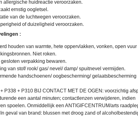
 allergische huidreactie veroorzaken.
akt ernstig oogletsel.
tatie van de luchtwegen veroorzaken.
erigheid of duizeligheid veroorzaken.
elingen :
erd houden van warmte, hete oppervlakken, vonken, open vuur
kingsbronnen. Niet roken.
 gesloten verpakking bewaren.
g van stof/ rook/ gas/ nevel/ damp/ spuitnevel vermijden.
rmende handschoenen/ oogbescherming/ gelaatsbescherming
 + P338 + P310 BIJ CONTACT MET DE OGEN: voorzichtig afs
urende een aantal minuten; contactlenzen verwijderen, indien
ijven spoelen. Onmiddellijk een ANTIGIFCENTRUM/arts raadple
In geval van brand: blussen met droog zand of alcoholbestendi