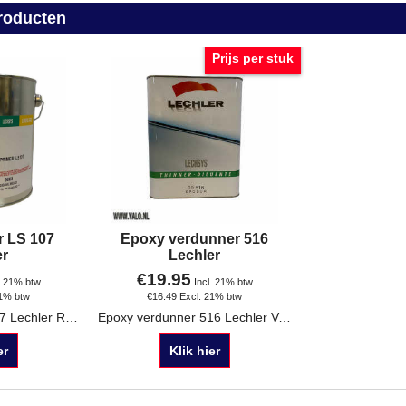
roducten
Prijs per stuk
r LS 107
Epoxy verdunner 516
er
Lechler
€
19.95
. 21% btw
Incl. 21% btw
21% btw
€
16.49
Excl. 21% btw
Epoxy primer LS 107 Lechler Ral kleuren (geen neon of pearl kleuren) Verpakking: 1 of 4 liter
Epoxy verdunner 516 Lechler Verpakking 1 liter
er
Klik hier