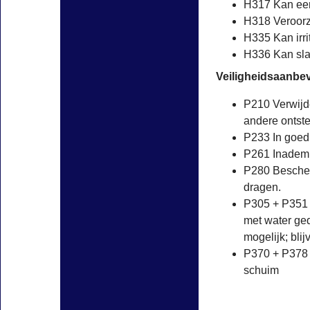
H317 Kan een
H318 Veroorza
H335 Kan irri
H336 Kan slap
Veiligheidsaanbev
P210 Verwijd
andere ontste
P233 In goed
P261 Inademin
P280 Besche
dragen.
P305 + P351
met water ged
mogelijk; bl
P370 + P378 
schuim