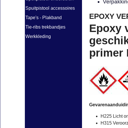
Verpakking
Spuitpistool accessoires
EPOXY VE
Tape's - Plakband
Epoxy v
Tie-ribs trekbandjes
Werkkleding
geschik
primer 
Gevarenaanduidin
H225 Licht on
H315 Veroorza