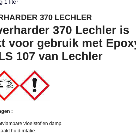
 1 liter
RHARDER 370 LECHLER
erharder 370 Lechler is
t voor gebruik met Epox
LS 107 van Lechler
gen :
tvlambare vloeistof en damp.
akt huidirritatie.