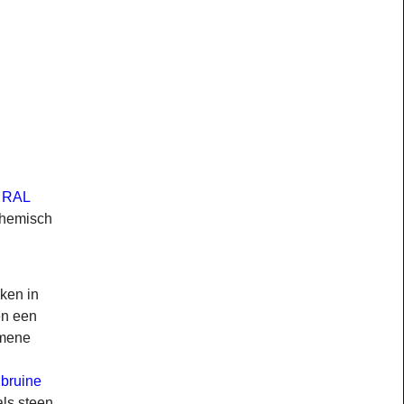
 RAL
 chemisch
aken in
en een
emene
bruine
ls steen,