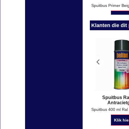
Klik hie
Klanten die di
Spuitbus Ra
Antracietg
Klik hie