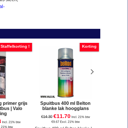
al-
Staffelkorting !
Korting
 primer grijs
Spuitbus 400 ml Belton
Spuitbus 
tbus | Valo
blanke lak hoogglans
blank
ing
€
11.70
€
1
€
14.30
€
14.30
Incl. 21% btw
3
€
9.67
Excl. 21% btw
€
9.67
Incl. 21% btw
. 21% btw