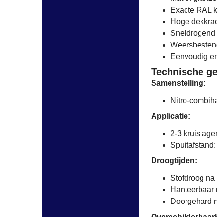
Exacte RAL k
Hoge dekkrac
Sneldrogend
Weersbestend
Eenvoudig en
Technische g
Samenstelling:
Nitro-combih
Applicatie:
2-3 kruislage
Spuitafstand
Droogtijden:
Stofdroog na 
Hanteerbaar 
Doorgehard n
Overschilderbaar