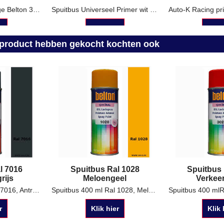
Spuitbus Primer Beige Belton 323504
Spuitbus Universeel Primer wit 323502 Belton
r
Klik hier
Klik 
t product hebben gekocht kochten ook
l 7016
Spuitbus Ral 1028
Spuitbus 
rijs
Meloengeel
Verkee
Spuitbus 400 ml Ral 7016, Antraciet grijs Keuze uit: Glanzend, Satin of mat Belton spectral Staffelkorting !
Spuitbus 400 ml Ral 1028, Meloengeel Staffelkorting !
r
Klik hier
Klik 