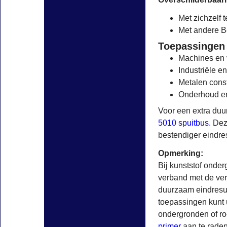
Met zichzelf t
Met andere B
Toepassingen
Machines en 
Industriële e
Metalen const
Onderhoud en
Voor een extra duu
5010 spuitbus
. De
bestendiger eindres
Opmerking:
Bij kunststof onder
verband met de ver
duurzaam eindresul
toepassingen kunt
ondergronden of ro
primer
aan te raden