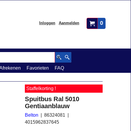
0
Inloggen
Aanmelden
Afrekenen
Favorieten
FAQ
Staffelkorting !
Spuitbus Ral 5010
Gentiaanblauw
Belton
86324081
4015962837645