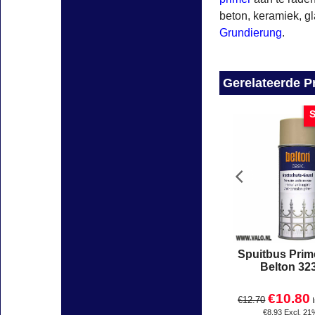
beton, keramiek, g
Grundierung
.
Gerelateerde P
S
Spuitbus Prim
Belton 32
€
10.80
€
12.70
€
8.93
Excl. 21