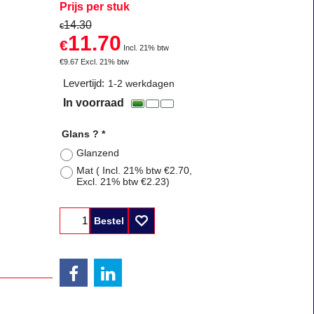
Prijs per stuk
14.30
€
11.70
€
Incl. 21% btw
€
9.67
Excl. 21% btw
Levertijd:
1-2 werkdagen
In voorraad
Glans ?
*
Glanzend
Mat
( Incl. 21% btw
€2.70
,
Excl. 21% btw
€2.23
)
Bestel