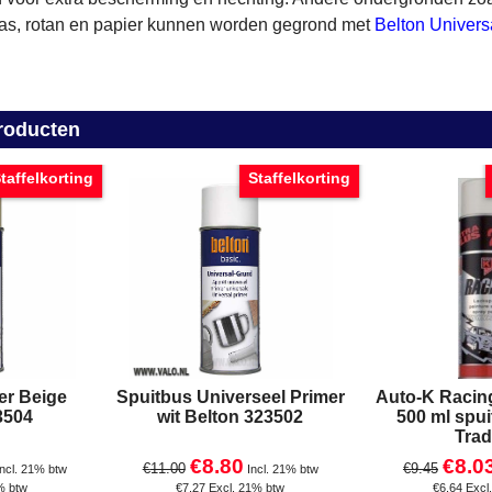
las, rotan en papier kunnen worden gegrond met
Belton Univers
roducten
taffelkorting
Staffelkorting
er Beige
Spuitbus Universeel Primer
Auto-K Racing
3504
wit Belton 323502
500 ml spui
Trad
€
8.80
€
8.0
€
11.00
€
9.45
Incl. 21% btw
Incl. 21% btw
% btw
€
7.27
Excl. 21% btw
€
6.64
Excl