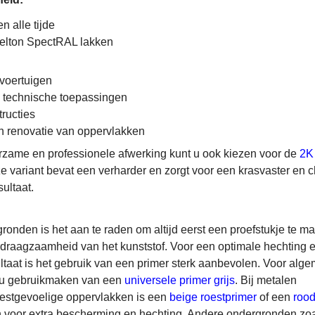
en alle tijde
elton SpectRAL lakken
voertuigen
n technische toepassingen
ructies
 renovatie van oppervlakken
rzame en professionele afwerking kunt u ook kiezen voor de
2K
ze variant bevat een verharder en zorgt voor een krasvaster en
ultaat.
gronden is het aan te raden om altijd eerst een proefstukje te m
draagzaamheid van het kunststof. Voor een optimale hechting 
taat is het gebruik van een primer sterk aanbevolen. Voor alg
 u gebruikmaken van een
universele primer grijs
. Bij metalen
estgevoelige oppervlakken is een
beige roestprimer
of een
rood
 voor extra bescherming en hechting. Andere ondergronden zoa