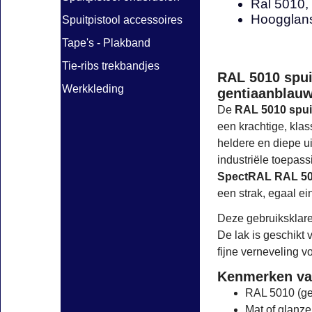
Ral 5010,
Hoogglans
Spuitpistool accessoires
Tape's - Plakband
Tie-ribs trekbandjes
RAL 5010 spui
Werkkleding
gentiaanblau
De
RAL 5010 spui
een krachtige, klas
heldere en diepe ui
industriële toepas
SpectRAL RAL 5
een strak, egaal ei
Deze gebruiksklare
De lak is geschikt 
fijne verneveling v
Kenmerken va
RAL 5010 (gen
Mat of glanze