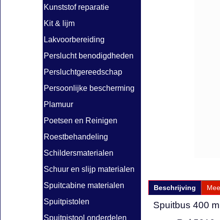
Kunststof reparatie
Kit & lijm
Lakvoorbereiding
Perslucht benodigdheden
Persluchtgereedschap
Persoonlijke bescherming
Plamuur
Poetsen en Reinigen
Roestbehandeling
Schildersmaterialen
Schuur en slijp materialen
Spuitcabine materialen
Beschrijving
Mee
Spuitpistolen
Spuitbus 400 m
Spuitpistool onderdelen