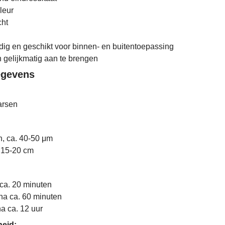
leur
ht
ig en geschikt voor binnen- en buitentoepassing
 gelijkmatig aan te brengen
egevens
arsen
n, ca. 40-50 μm
: 15-20 cm
ca. 20 minuten
na ca. 60 minuten
a ca. 12 uur
heid: