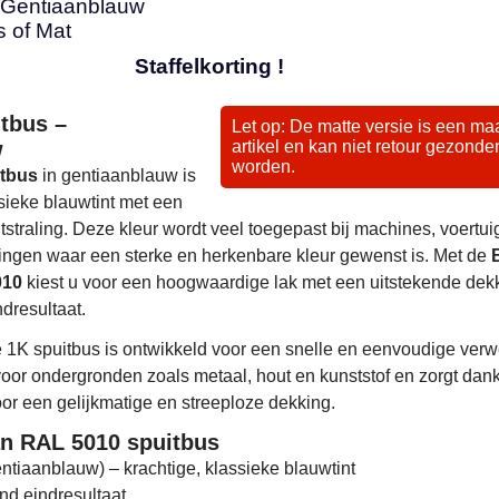
 Gentiaanblauw
 of Mat
Staffelkorting !
tbus –
Let op: De matte versie is een ma
w
artikel en kan niet retour gezonde
worden.
tbus
in gentiaanblauw is
sieke blauwtint met een
tstraling. Deze kleur wordt veel toegepast bij machines, voertu
singen waar een sterke en herkenbare kleur gewenst is. Met de
010
kiest u voor een hoogwaardige lak met een uitstekende dek
ndresultaat.
 1K spuitbus is ontwikkeld voor een snelle en eenvoudige verw
voor ondergronden zoals metaal, hout en kunststof en zorgt dank
oor een gelijkmatige en streeploze dekking.
n RAL 5010 spuitbus
tiaanblauw) – krachtige, klassieke blauwtint
nd eindresultaat