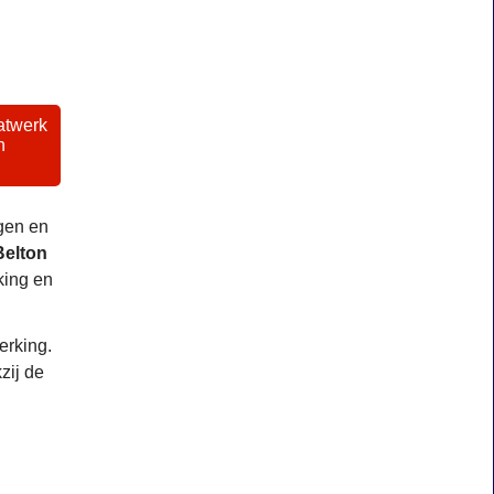
atwerk
n
igen en
Belton
king en
erking.
zij de