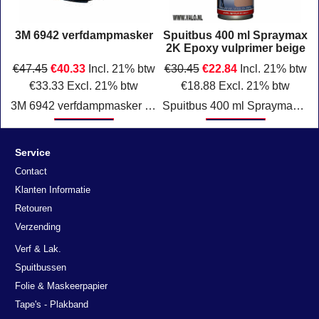
x
3M 6942 verfdampmasker
Spuitbus 400 ml Spraymax
2K Epoxy vulprimer beige
w
€
47.45
€
40.33
Incl. 21% btw
€
30.45
€
22.84
Incl. 21% btw
€
33.33
Excl. 21% btw
€
18.88
Excl. 21% btw
 vrij
3M 6942 verfdampmasker onderhoudsvrij Klasse: FFA2P3D Verpakking: per stuk.
Spuitbus 400 ml Spraymax 2K Epoxy vulprimer Beige
Klik hier
Klik hier
Service
Contact
Klanten Informatie
Retouren
Verzending
Verf & Lak.
Spuitbussen
Folie & Maskeerpapier
Tape's - Plakband