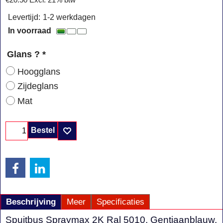
€
20.50
Excl. 21% btw
Levertijd:
1-2 werkdagen
In voorraad
Glans ?
*
Hoogglans
Zijdeglans
Mat
Bestel
Beschrijving
Meer
Specificaties
Spuitbus Spraymax 2K Ral 5010, Gentiaanblauw.