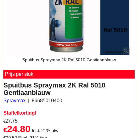
Spuitbus Spraymax 2K Ral 5010 Gentiaanblauw
Prijs per stuk
Spuitbus Spraymax 2K Ral 5010
Gentiaanblauw
Spraymax
86685010400
Staffelkorting!
27.75
€
24.80
€
Incl. 21% btw