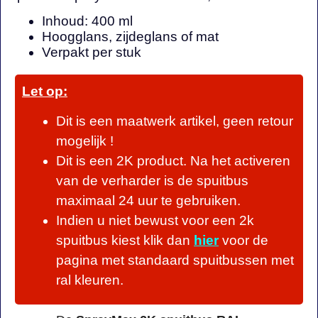
Inhoud: 400 ml
Hoogglans, zijdeglans of mat
Verpakt per stuk
Let op:
Dit is een maatwerk artikel, geen retour
mogelijk !
Dit is een 2K product. Na het activeren
van de verharder is de spuitbus
maximaal 24 uur te gebruiken.
Indien u niet bewust voor een 2k
spuitbus kiest klik dan
hier
voor de
pagina met standaard spuitbussen met
ral kleuren.