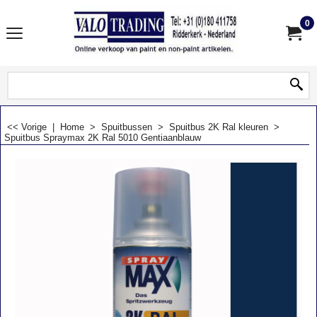
0
<< Vorige
|
Home
>
Spuitbussen
>
Spuitbus 2K Ral kleuren
>
Spuitbus Spraymax 2K Ral 5010 Gentiaanblauw