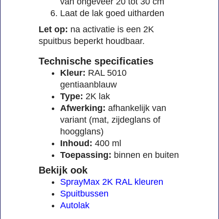
van ongeveer 20 tot 30 cm
Laat de lak goed uitharden
Let op:
na activatie is een 2K
spuitbus beperkt houdbaar.
Technische specificaties
Kleur:
RAL 5010
gentiaanblauw
Type:
2K lak
Afwerking:
afhankelijk van
variant (mat, zijdeglans of
hoogglans)
Inhoud:
400 ml
Toepassing:
binnen en buiten
Bekijk ook
SprayMax 2K RAL kleuren
Spuitbussen
Autolak