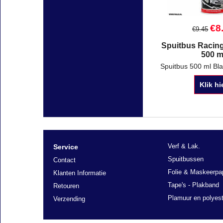
€
8
€
9.45
Spuitbus Racing
500 m
Klik hi
Verf & Lak.
Service
Spuitbussen
Contact
Folie & Maskeerpa
Klanten Informatie
Tape's - Plakband
Retouren
Plamuur en polyest
Verzending