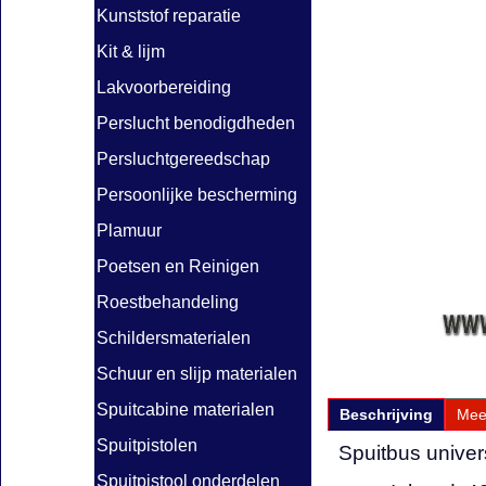
Kunststof reparatie
Kit & lijm
Lakvoorbereiding
Perslucht benodigdheden
Persluchtgereedschap
Persoonlijke bescherming
Plamuur
Poetsen en Reinigen
Roestbehandeling
Schildersmaterialen
Schuur en slijp materialen
Spuitcabine materialen
Beschrijving
Mee
Spuitpistolen
Spuitbus univer
Spuitpistool onderdelen