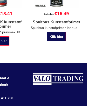
€
18.41
€
15.49
€
20.65
K kunststof
Spuitbus Kunststofprimer
primer
Spuitbus kunstofprimer Inhoud: 400 ml Kleur: Transparant
Spuitbus 400 ml Spraymax 1K kunststof hechtprimer Spraymax 680009
Klik hier
 hier
raat 3
rkerk
0 411 758