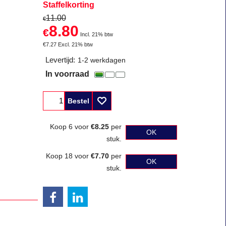
Staffelkorting
11.00
€
8.80
€
Incl. 21% btw
€
7.27
Excl. 21% btw
Levertijd:
1-2 werkdagen
In voorraad
Bestel
Koop 6 voor
€8.25
per
OK
stuk.
Koop 18 voor
€7.70
per
OK
stuk.