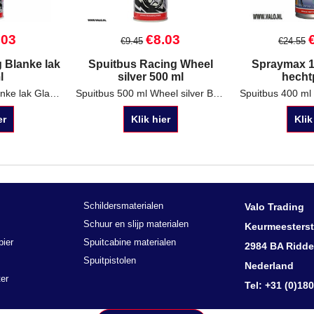
.03
€
8.03
€
9.45
€
24.55
 Blanke lak
Spuitbus Racing Wheel
Spraymax 1
l
silver 500 ml
hecht
Spuitbus 500 ml Blanke lak Glanzend Voor diverse ondergronden
Spuitbus 500 ml Wheel silver Bestand tegen remstof
er
Klik hier
Klik
Schildersmaterialen
Valo Trading
Schuur en slijp materialen
Keurmeesterst
pier
Spuitcabine materialen
2984 BA Ridde
Spuitpistolen
Nederland
er
Tel: +31 (0)18