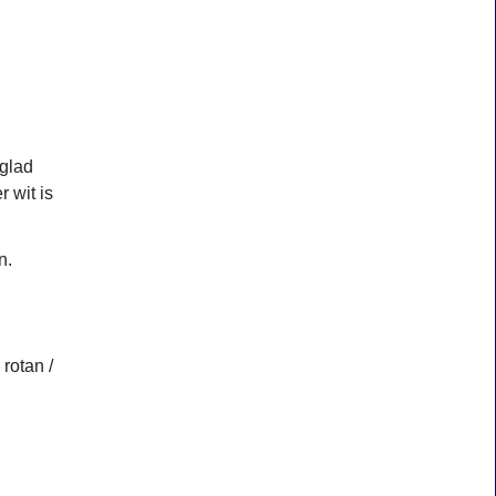
 glad
 wit is
n.
 rotan /