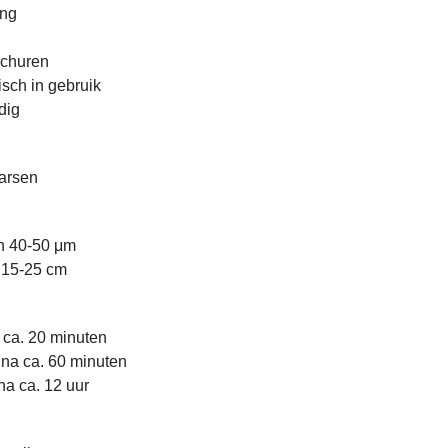
ing
schuren
sch in gebruik
dig
harsen
en 40-50 μm
: 15-25 cm
 ca. 20 minuten
 na ca. 60 minuten
na ca. 12 uur