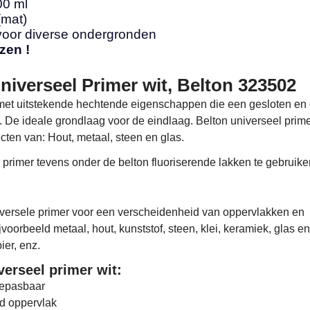
00 ml
(mat)
voor diverse ondergronden
jzen !
niverseel Primer wit, Belton 323502
met uitstekende hechtende eigenschappen die een gesloten en
t. De ideale grondlaag voor de eindlaag. Belton universeel primer
cten van: Hout, metaal, steen en glas.
 primer tevens onder de belton fluoriserende lakken te gebruike
versele primer voor een verscheidenheid van oppervlakken en
voorbeeld metaal, hout, kunststof, steen, klei, keramiek, glas en
ier, enz.
verseel primer wit:
oepasbaar
ad oppervlak