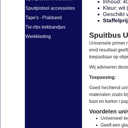
Inhoud: 4
Kleur: wit 
Spuitpistool accessoires
Geschikt 
Tape's - Plakband
Staffelpri
Tie-ribs trekbandjes
Spuitbus U
Werkkleding
Universele primer 
eind resultaat geef
toepasbaar op obje
Wij adviseren deze
Toepassing:
Goed hechtend uni
materialen zoals bij
bast en karton / pap
Voordelen uni
Universeel t
Geeft een gl