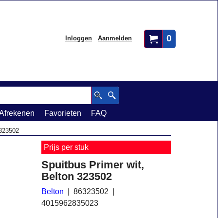
0
Inloggen
Aanmelden
Afrekenen
Favorieten
FAQ
 323502
Prijs per stuk
Spuitbus Primer wit,
Belton 323502
Belton
86323502
4015962835023