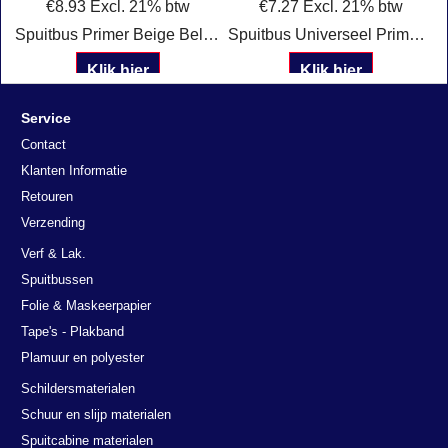
€
8.93
Excl. 21% btw
€
7.27
Excl. 21% btw
t
Spuitbus Primer Beige Belton 323504
Spuitbus Universeel Primer wit 323502 Belton
Klik hier
Klik hier
Service
Contact
Klanten Informatie
Retouren
Verzending
Verf & Lak.
Spuitbussen
Folie & Maskeerpapier
Tape's - Plakband
Plamuur en polyester
Schildersmaterialen
Schuur en slijp materialen
Spuitcabine materialen