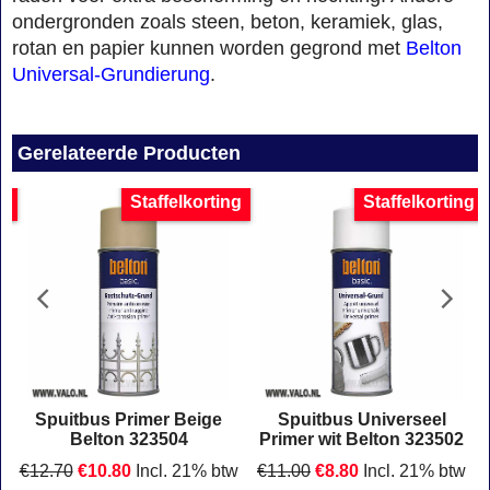
ondergronden zoals steen, beton, keramiek, glas,
rotan en papier kunnen worden gegrond met
Belton
Universal-Grundierung
.
Gerelateerde Producten
g
Staffelkorting
Staffelkorting
Spuitbus Primer Beige
Spuitbus Universeel
Belton 323504
Primer wit Belton 323502
w
€
12.70
€
10.80
Incl. 21% btw
€
11.00
€
8.80
Incl. 21% btw