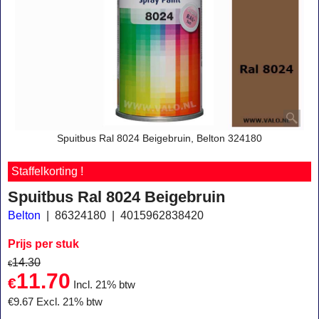
Spuitbus Ral 8024 Beigebruin, Belton 324180
Staffelkorting !
Spuitbus Ral 8024 Beigebruin
Belton
86324180
4015962838420
Prijs per stuk
14.30
€
11.70
€
Incl. 21% btw
€
9.67
Excl. 21% btw