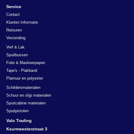
Service
Contact
Klanten Informatie
Retouren
Verzending
Verf & Lak.
Spuitbussen
Folie & Maskeerpapier
Tape's - Plakband
Plamuur en polyester
Schildersmaterialen
Schuur en slijp materialen
Deze website maakt gebruik van
Spuitcabine materialen
cookies.
Spuitpistolen
We gebruiken cookies om inhoud en advertenties te personaliseren en
om ons verkeer te analyseren. We delen ook informatie over uw
Valo Trading
gebruik van onze site met onze advertentie- en analysepartners, die
Keurmeesterstraat 3
deze kunnen combineren met andere informatie die u aan hen heeft