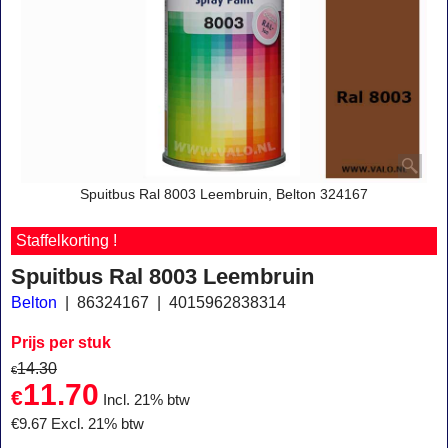
Spuitbus Ral 8003 Leembruin, Belton 324167
Staffelkorting !
Spuitbus Ral 8003 Leembruin
Belton
86324167
4015962838314
Prijs per stuk
14.30
€
11.70
€
Incl. 21% btw
€
9.67
Excl. 21% btw