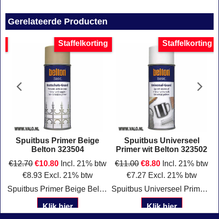
Gerelateerde Producten
g
Staffelkorting
Staffelkorting
Spuitbus Primer Beige
Spuitbus Universeel
Belton 323504
Primer wit Belton 323502
w
€
12.70
€
10.80
Incl. 21% btw
€
11.00
€
8.80
Incl. 21% btw
€
8.93
Excl. 21% btw
€
7.27
Excl. 21% btw
t
Spuitbus Primer Beige Belton 323504
Spuitbus Universeel Primer wit 323502 Belton
Klik hier
Klik hier