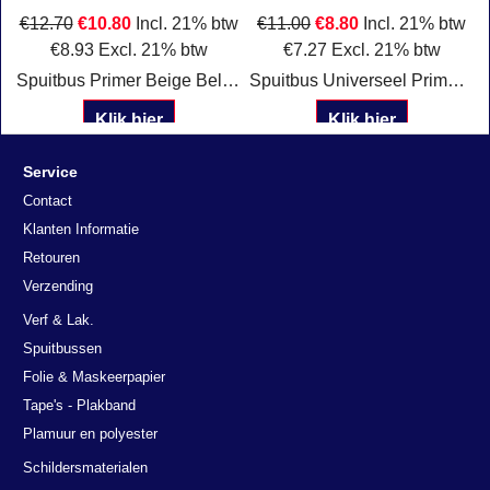
w
€
12.70
€
10.80
Incl. 21% btw
€
11.00
€
8.80
Incl. 21% btw
€
8.93
Excl. 21% btw
€
7.27
Excl. 21% btw
t
Spuitbus Primer Beige Belton 323504
Spuitbus Universeel Primer wit 323502 Belton
Klik hier
Klik hier
Service
Contact
Klanten Informatie
Retouren
Verzending
Verf & Lak.
Spuitbussen
Folie & Maskeerpapier
Tape's - Plakband
Plamuur en polyester
Schildersmaterialen