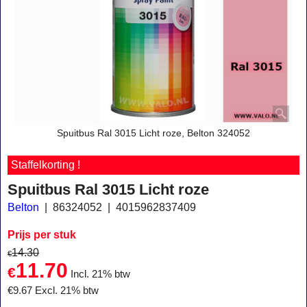
Spuitbus Ral 3015 Licht roze, Belton 324052
Staffelkorting !
Spuitbus Ral 3015 Licht roze
Belton
86324052
4015962837409
Prijs per stuk
14.30
€
11.70
€
Incl. 21% btw
€
9.67
Excl. 21% btw