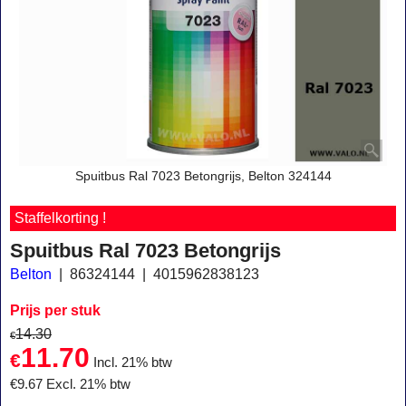
Spuitbus Ral 7023 Betongrijs, Belton 324144
Staffelkorting !
Spuitbus Ral 7023 Betongrijs
Belton
86324144
4015962838123
Prijs per stuk
14.30
€
11.70
€
Incl. 21% btw
€
9.67
Excl. 21% btw