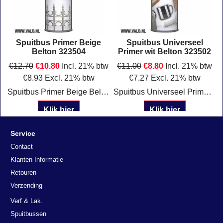
Spuitbus Primer Beige
Spuitbus Universeel
Belton 323504
Primer wit Belton 323502
w
€
12.70
€
10.80
Incl. 21% btw
€
11.00
€
8.80
Incl. 21% btw
€
8.93
Excl. 21% btw
€
7.27
Excl. 21% btw
t
Spuitbus Primer Beige Belton 323504
Spuitbus Universeel Primer wit 323502 Belton
Klik hier
Klik hier
Service
Contact
Klanten Informatie
Retouren
Verzending
Verf & Lak.
Spuitbussen