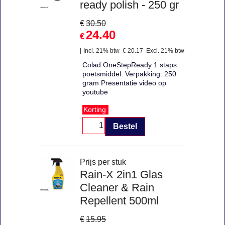
ready polish - 250 gr
€
30.50
24.40
€
Incl. 21% btw
€
20.17
Excl. 21% btw
Colad OneStepReady 1 staps
poetsmiddel. Verpakking: 250
gram Presentatie video op
youtube
Korting
Bestel
Prijs per stuk
Rain-X 2in1 Glas
Cleaner & Rain
Repellent 500ml
€
15.95