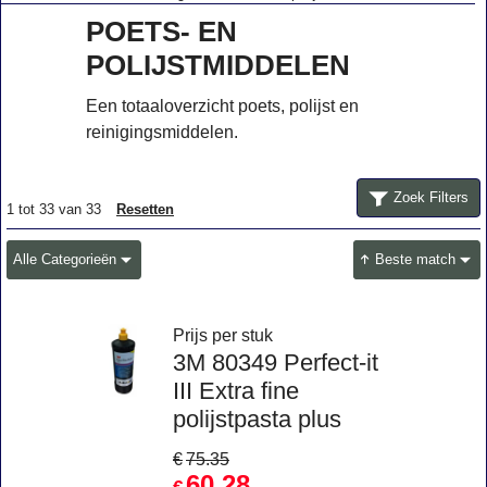
POETS- EN
POLIJSTMIDDELEN
Een totaaloverzicht poets, polijst en
reinigingsmiddelen.
Zoek Filters
1
tot
33
van
33
Resetten
Alle Categorieën
Beste match
Prijs per stuk
3M 80349 Perfect-it
III Extra fine
polijstpasta plus
€
75.35
60.28