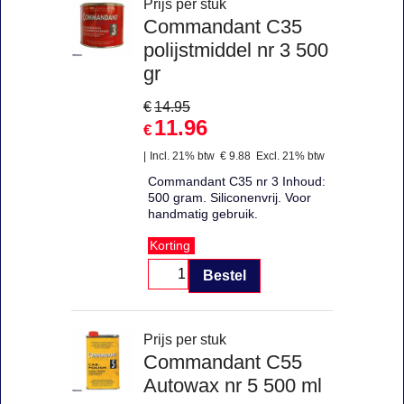
Prijs per stuk
Commandant C35
polijstmiddel nr 3 500
gr
€
14.95
11.96
€
Incl. 21% btw
€
9.88
Excl. 21% btw
Commandant C35 nr 3 Inhoud:
500 gram. Siliconenvrij. Voor
handmatig gebruik.
Korting
Bestel
Prijs per stuk
Commandant C55
Autowax nr 5 500 ml