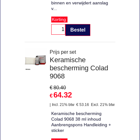
binnen en verwijdert aanslag
v...
Korting
Bestel
Prijs per set
Keramische
bescherming Colad
9068
€
80.40
64.32
€
Incl. 21% btw
€
53.16
Excl. 21% btw
Keramische bescherming
Colad 9068 38 ml inhoud
Aanbrengspons Handleiding +
sticker