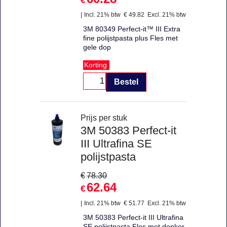
€
Incl. 21% btw
€
49.82
Excl. 21% btw
3M 80349 Perfect-it™ III Extra
fine polijstpasta plus Fles met
gele dop
Korting
Bestel
Prijs per stuk
3M 50383 Perfect-it
III Ultrafina SE
polijstpasta
€
78.30
62.64
€
Incl. 21% btw
€
51.77
Excl. 21% btw
3M 50383 Perfect-it III Ultrafina
SE polijstpasta Fles met donker