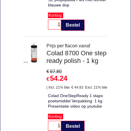
blauwe dop
Korting
Bestel
Prijs per flacon vanaf
Colad 8700 One step
ready polish - 1 kg
€
67.80
54.24
€
Incl. 21% btw
€
44.83
Excl. 21% btw
Colad OneStepReady 1 staps
poetsmiddel Verpakking: 1 kg
Presentatie video op youtube
Korting
Bestel