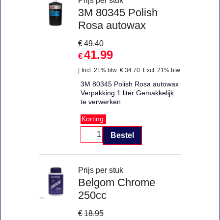
Prijs per stuk
3M 80345 Polish
Rosa autowax
€
49.40
41.99
€
Incl. 21% btw
€
34.70
Excl. 21% btw
3M 80345 Polish Rosa autowax
Verpakking 1 liter Gemakkelijk
te verwerken
Korting
Bestel
Prijs per stuk
Belgom Chrome
250cc
€
18.95