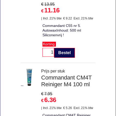
€
13.95
11.16
€
Incl. 21% btw
€
9.22
Excl. 21% btw
Commandant C55 nr 5.
AutowaxInhoud: 500 ml
Siliconenvrij !
Korting
Bestel
Prijs per stuk
Commandant CM4T
Reiniger M4 100 ml
€
7.95
6.36
€
Incl. 21% btw
€
5.26
Excl. 21% btw
Commandant CM4T Reiniger