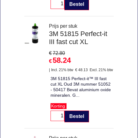
Bestel
Prijs per stuk
3M 51815 Perfect-it
III fast cut XL
€
72.80
58.24
€
Incl. 21% btw
€
48.13
Excl. 21% btw
3M 51815 Perfect-it™ III fast
cut XL Oud 3M nummer 51052
- 50417 Bevat aluminium oxide
mineralen. G...
Korting
Bestel