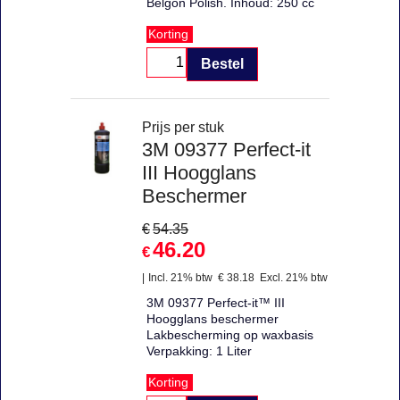
Belgon Polish. Inhoud: 250 cc
Korting
Bestel
Prijs per stuk
3M 09377 Perfect-it
III Hoogglans
Beschermer
€
54.35
46.20
€
Incl. 21% btw
€
38.18
Excl. 21% btw
3M 09377 Perfect-it™ III
Hoogglans beschermer
Lakbescherming op waxbasis
Verpakking: 1 Liter
Korting