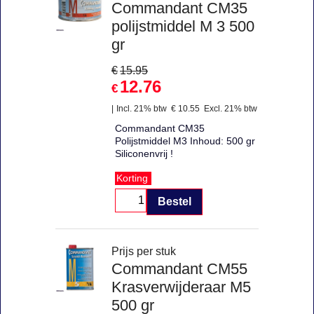
Commandant CM35
polijstmiddel M 3 500
gr
€
15.95
12.76
€
Incl. 21% btw
€
10.55
Excl. 21% btw
Commandant CM35
Polijstmiddel M3 Inhoud: 500 gr
Siliconenvrij !
Korting
Bestel
Prijs per stuk
Commandant CM55
Krasverwijderaar M5
500 gr