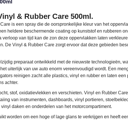
500ml
inyl & Rubber Care 500ml.
Care is een spray die de oorspronkelijke kleur van het oppervla
 een heldere beschermende coating op kunststof en rubberen o
a verloop van tijd kan de zon deze oppervlakken laten verkleure
en. De Vinyl & Rubber Care zorgt ervoor dat deze gebieden be
zijdig preparaat ontwikkeld met de nieuwste technologieën, w
het uiterlijk van uw auto enorm vereenvoudigd wordt. Een men
tors reinigen zacht alle plastics, vinyl en rubber en laten een 
s achter.
cht, stof, oxidatievlekken en verschieten. Vinyl en Rubber Care
aaiing van instrumenten, dashboards, vinyl portieren, stoelbekle
n, vinyl daken en onderdelen van het motorcompartiment.
ikt worden om een hoge of lage glans te verkrijgen en heeft een