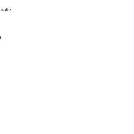
 natte
e