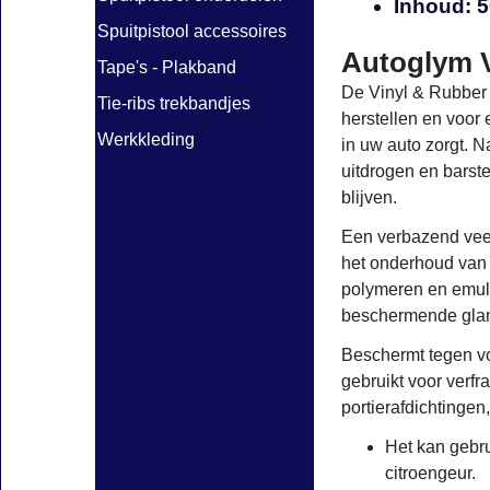
Inhoud: 
Spuitpistool accessoires
Autoglym V
Tape's - Plakband
De Vinyl & Rubber 
Tie-ribs trekbandjes
herstellen en voor
Werkkleding
in uw auto zorgt. N
uitdrogen en barst
blijven.
Een verbazend veel
het onderhoud van 
polymeren en emulga
beschermende glan
Beschermt tegen vo
gebruikt voor verfr
portierafdichtinge
Het kan gebru
citroengeur.