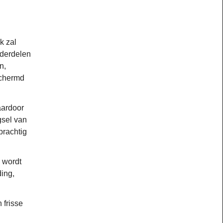
k zal
nderdelen
n,
schermd
aardoor
gsel van
prachtig
 wordt
ding,
 frisse