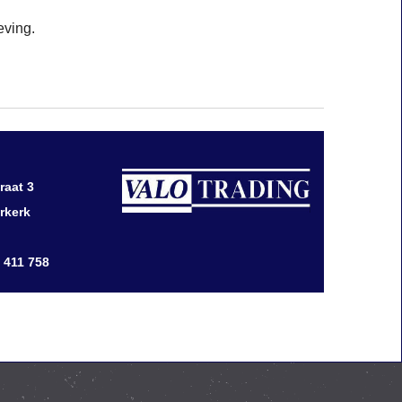
eving.
raat 3
rkerk
0 411 758