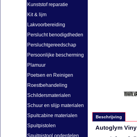
Kunststof reparatie
Kit & lijm
Lakvoorbereiding
Perslucht benodigdheden
Persluchtgereedschap
Persoonlijke bescherming
Plamuur
Poetsen en Reinigen
Roestbehandeling
Schildersmaterialen
Schuur en slijp materialen
Spuitcabine materialen
Beschrijving
Spuitpistolen
Autoglym Viny
Spuitpistool onderdelen