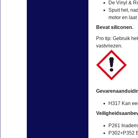
De Vinyl & Ru
Spuit het, na
motor en laat
Bevat siliconen.
Pro tip: Gebruik h
vastvriezen.
Gevarenaanduidi
H317 Kan een
Veiligheidsaanbev
P261 Inademi
P302+P352 B