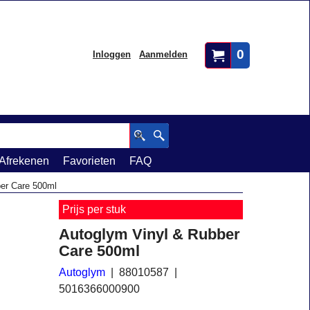
0
Inloggen
Aanmelden
Afrekenen
Favorieten
FAQ
er Care 500ml
Prijs per stuk
Autoglym Vinyl & Rubber
Care 500ml
Autoglym
88010587
5016366000900