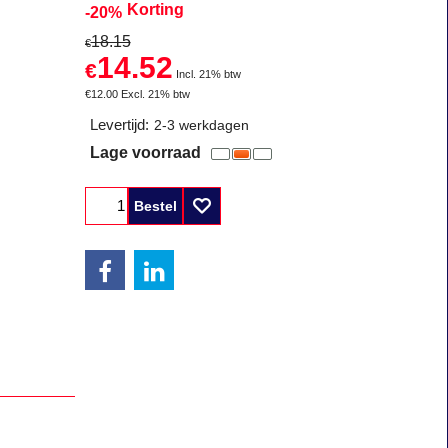
Korting
-20%
18.15
€
14.52
€
Incl. 21% btw
€
12.00
Excl. 21% btw
Levertijd:
2-3 werkdagen
Lage voorraad
Bestel