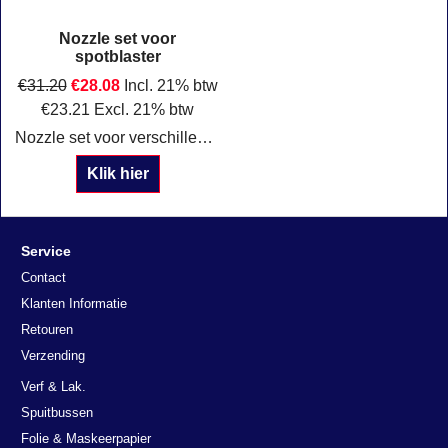
Nozzle set voor
spotblaster
€
31.20
€
28.08
Incl. 21% btw
€
23.21
Excl. 21% btw
Nozzle set voor verschillende toepassingen, te gebruiken met de Airtec Spotblaster 87003060. Per set van 4 stuks.
Klik hier
Service
Contact
Klanten Informatie
Retouren
Verzending
Verf & Lak.
Spuitbussen
Folie & Maskeerpapier