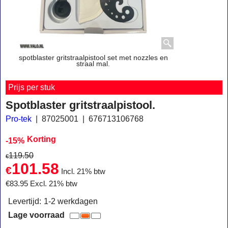
spotblaster gritstraalpistool set met nozzles en
straal mal.
Prijs per stuk
Spotblaster gritstraalpistool.
Pro-tek
87025001
676713106768
Korting
-15%
119.50
€
101.58
€
Incl. 21% btw
€
83.95
Excl. 21% btw
Levertijd:
1-2 werkdagen
Lage voorraad