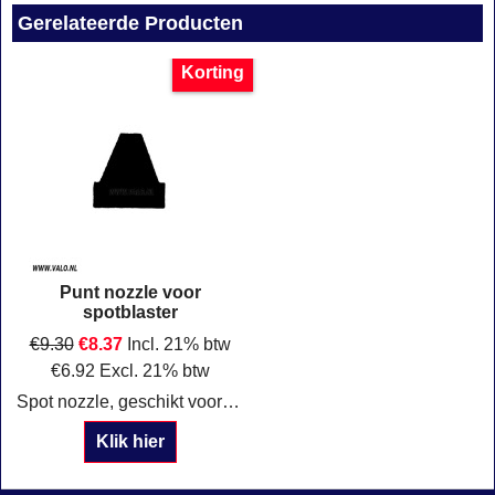
Gerelateerde Producten
Korting
Punt nozzle voor
spotblaster
€
9.30
€
8.37
Incl. 21% btw
€
6.92
Excl. 21% btw
Spot nozzle, geschikt voor betonstralen, te gebruiken met de Airtec Spotblaster 87003060. Verpakking: per stuk
Klik hier