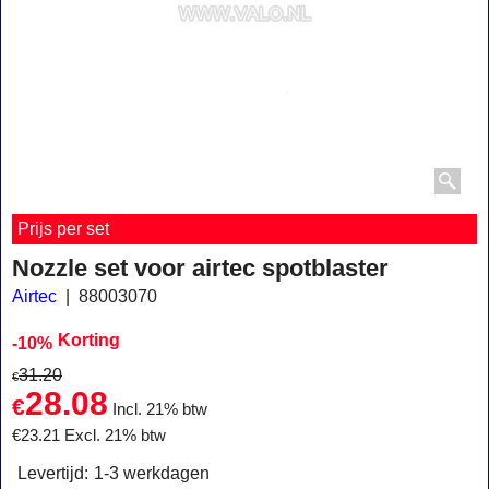
Prijs per set
Nozzle set voor airtec spotblaster
Airtec
88003070
Korting
-10%
31.20
€
28.08
€
Incl. 21% btw
€
23.21
Excl. 21% btw
Levertijd:
1-3 werkdagen