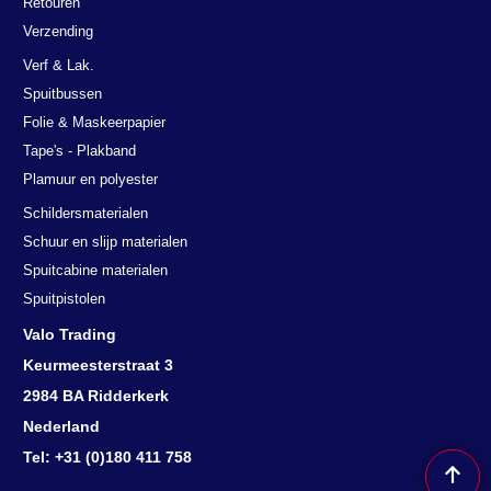
Retouren
Verzending
Verf & Lak.
Spuitbussen
Folie & Maskeerpapier
Tape's - Plakband
Plamuur en polyester
Schildersmaterialen
Schuur en slijp materialen
Deze website maakt gebruik van
Spuitcabine materialen
cookies.
Spuitpistolen
We gebruiken cookies om inhoud en advertenties te personaliseren en
om ons verkeer te analyseren. We delen ook informatie over uw
Valo Trading
gebruik van onze site met onze advertentie- en analysepartners, die
Keurmeesterstraat 3
deze kunnen combineren met andere informatie die u aan hen heeft
verstrekt of die zij hebben verzameld door uw gebruik van hun
2984 BA Ridderkerk
diensten.
Lees verder
Nederland
DETAILS WEERGEVEN
Tel: +31 (0)180 411 758
ALLES ACCEPTEREN
ALLES AFWIJZEN