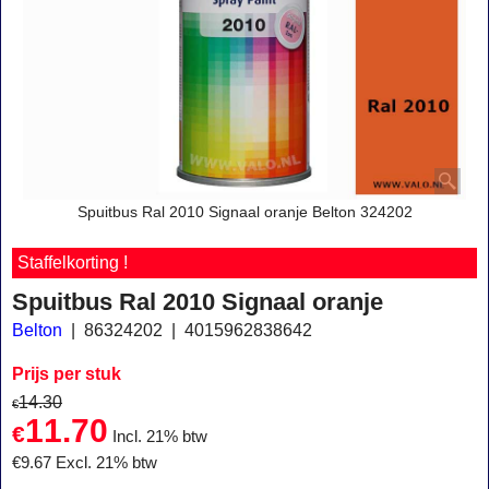
Spuitbus Ral 2010 Signaal oranje Belton 324202
Staffelkorting !
Spuitbus Ral 2010 Signaal oranje
Belton
86324202
4015962838642
Prijs per stuk
14.30
€
11.70
€
Incl. 21% btw
€
9.67
Excl. 21% btw