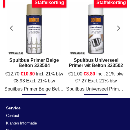
g
Staffelkorting
Staffelkorting
Spuitbus Primer Beige
Spuitbus Universeel
Belton 323504
Primer wit Belton 323502
w
€
12.70
€
10.80
Incl. 21% btw
€
11.00
€
8.80
Incl. 21% btw
€
8.93
Excl. 21% btw
€
7.27
Excl. 21% btw
t
Spuitbus Primer Beige Belton 323504
Spuitbus Universeel Primer wit 323502 Belton
Klik hier
Klik hier
Service
Contact
Klanten Informatie