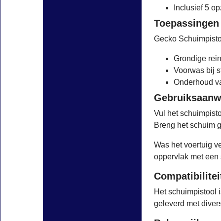
Inclusief 5 o
Toepassingen
Gecko Schuimpistoo
Grondige rein
Voorwas bij s
Onderhoud va
Gebruiksaanw
Vul het schuimpist
Breng het schuim ge
Was het voertuig 
oppervlak met een 
Compatibilitei
Het schuimpistool 
geleverd met diver