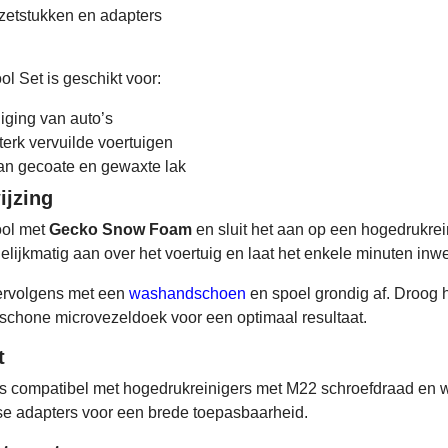
pzetstukken en adapters
l Set is geschikt voor:
iging van auto’s
terk vervuilde voertuigen
n gecoate en gewaxte lak
ijzing
ool met
Gecko Snow Foam
en sluit het aan op een hogedrukrei
lijkmatig aan over het voertuig en laat het enkele minuten inw
vervolgens met een
washandschoen
en spoel grondig af. Droog 
schone microvezeldoek voor een optimaal resultaat.
t
is compatibel met hogedrukreinigers met M22 schroefdraad en 
se adapters voor een brede toepasbaarheid.