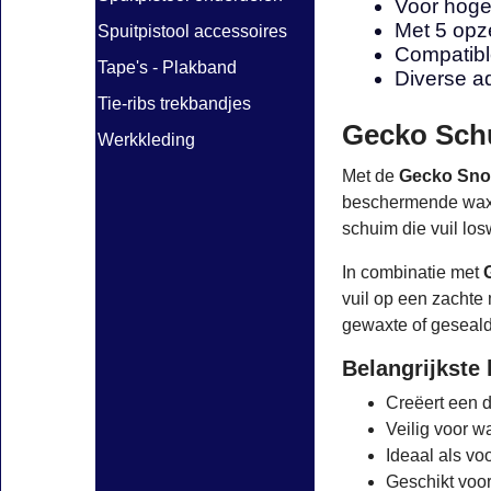
Voor hoge
Met 5 opz
Spuitpistool accessoires
Compatibl
Tape's - Plakband
Diverse ad
Tie-ribs trekbandjes
Gecko Schu
Werkkleding
Met de
Gecko Sno
beschermende waxla
schuim die vuil los
In combinatie met
vuil op een zachte 
gewaxte of geseald
Belangrijkste
Creëert een d
Veilig voor w
Ideaal als vo
Geschikt voor