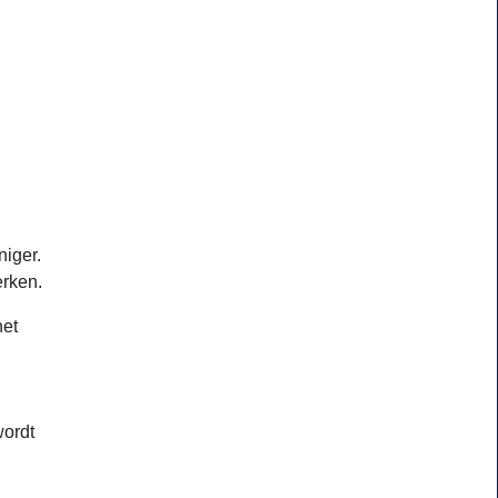
niger.
erken.
het
wordt