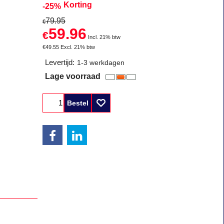
Korting
-25%
79.95
€
59.96
€
Incl. 21% btw
€
49.55
Excl. 21% btw
Levertijd:
1-3 werkdagen
Lage voorraad
Bestel