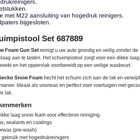
drukreinigers.
etstukken.
e met M22 aansluiting van hogedruk reinigers.
paters bijgesloten.
impistool Set 687889
w Foam Gun Set
reinigt u uw auto grondig en veilig zonder de
ag aan te tasten. Het schuimpistool zorgt voor een dikke laag 
weekt en het oppervlak voorbereidt op een veilige wasbeurt.
Gecko Snow Foam
hecht het schuim zich aan de lak en verwijd
manier. Ideaal als voorwas en perfect voor voertuigen met gecoa
e lak.
 kenmerken
ikke laag snow foam voor effectieve reiniging
ax, sealants en coatings
orwas (pre-wash)
 gebruik met hogedrukreinigers