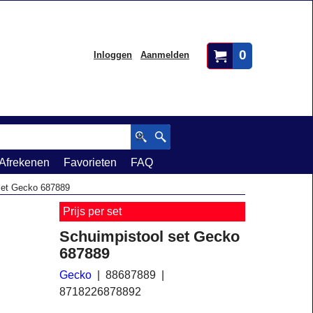
0
Inloggen
Aanmelden
Afrekenen
Favorieten
FAQ
set Gecko 687889
Prijs per set
Schuimpistool set Gecko
687889
Gecko
88687889
8718226878892