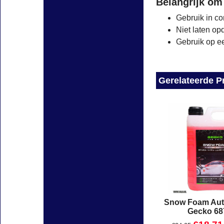
Belangrijk om
Gebruik in co
Niet laten op
Gebruik op ee
Gerelateerde P
Snow Foam Au
Gecko 68