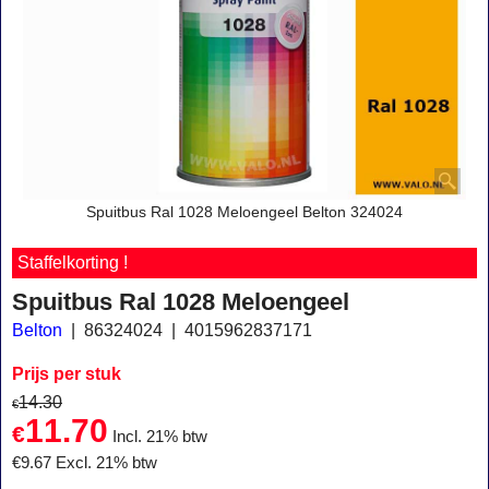
Spuitbus Ral 1028 Meloengeel Belton 324024
Staffelkorting !
Spuitbus Ral 1028 Meloengeel
Belton
86324024
4015962837171
Prijs per stuk
14.30
€
11.70
€
Incl. 21% btw
€
9.67
Excl. 21% btw