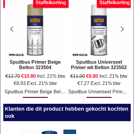
g
Staffelkorting
Staffelkorting
Spuitbus Primer Beige
Spuitbus Universeel
Belton 323504
Primer wit Belton 323502
w
€
12.70
€
10.80
Incl. 21% btw
€
11.00
€
8.80
Incl. 21% btw
€
8.93
Excl. 21% btw
€
7.27
Excl. 21% btw
t
Spuitbus Primer Beige Belton 323504
Spuitbus Universeel Primer wit 323502 Belton
Klik hier
Klik hier
Klanten die dit product hebben gekocht kochten
ook