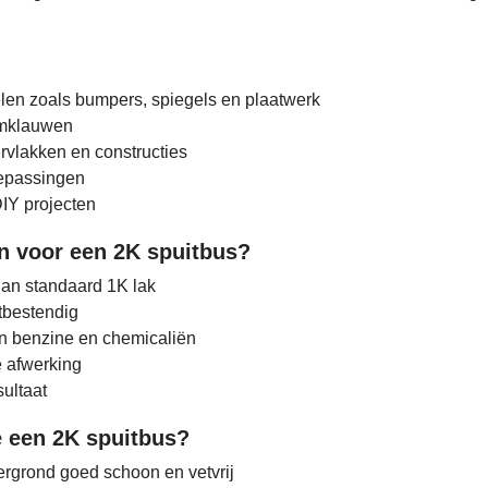
len zoals bumpers, spiegels en plaatwerk
emklauwen
rvlakken en constructies
oepassingen
IY projecten
 voor een 2K spuitbus?
dan standaard 1K lak
tbestendig
n benzine en chemicaliën
e afwerking
ultaat
e een 2K spuitbus?
rgrond goed schoon en vetvrij