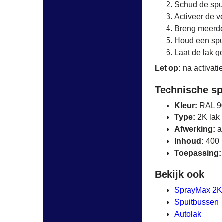
Schud de spu
Activeer de v
Breng meerde
Houd een spu
Laat de lak g
Let op:
na activati
Technische sp
Kleur:
RAL 90
Type:
2K lak
Afwerking:
a
Inhoud:
400 
Toepassing:
Bekijk ook
SprayMax 2K
Spuitbussen
Autolak