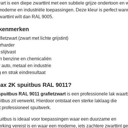
rt is een diepe zwarttint met een subtiele grijze ondertoon en 
moderne en industriële toepassingen. Deze kleur is perfect wan
warttint wilt dan RAL 9005.
 kenmerken
etzwart (zwart met lichte grijstint)
rharder
slijtvast
n benzine en chemicaliën
 auto, metaal en industrie
en strak eindresultaat
ax 2K spuitbus RAL 9011?
puitbus RAL 9011 grafietzwart
is een professionele lak waarb
itbus zit verwerkt. Hierdoor ontstaat een sterke laklaag die
t professioneel spuitwerk.
itbus is ideaal voor toepassingen waar een duurzame en
king vereist is en waar een moderne, iets zachtere zwarttint g