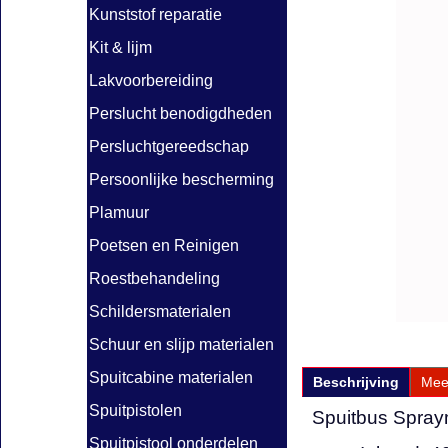
Kunststof reparatie
Kit & lijm
Lakvoorbereiding
Perslucht benodigdheden
Persluchtgereedschap
Persoonlijke bescherming
Plamuur
Poetsen en Reinigen
Roestbehandeling
Schildersmaterialen
Schuur en slijp materialen
Spuitcabine materialen
Beschrijving
Mee
Spuitpistolen
Spuitbus Spray
Spuitpistool onderdelen