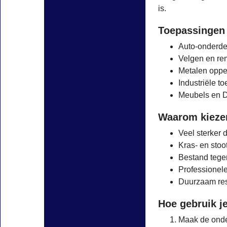
is.
Toepassingen
Auto-onderde
Velgen en r
Metalen oppe
Industriële t
Meubels en D
Waarom kiezen
Veel sterker 
Kras- en stoo
Bestand tege
Professionel
Duurzaam res
Hoe gebruik j
Maak de onde