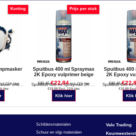
Korting
Prijs per stuk
ampmasker
Spuitbus 400 ml Spraymax
Spuitbus 400
2K Epoxy vulprimer beige
2K Epoxy vul
€
22.84
€
22.
€
30.45
€
30.45
Incl. 21% btw
Incl. 21% btw
1% btw
€
18.88
Excl. 21% btw
€
18.88
Exc
3M 6942 verfdampmasker onderhoudsvrij Klasse: FFA2P3D Verpakking: per stuk.
Spuitbus 400 ml Spraymax 2K Epoxy vulprimer Beige
r
Klik hier
Klik 
Schildersmaterialen
Valo Trading
Schuur en slijp materialen
Keurmeesterst