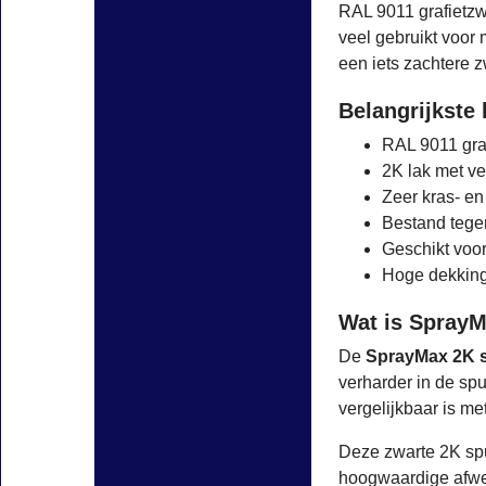
RAL 9011 grafietzwa
veel gebruikt voor 
een iets zachtere z
Belangrijkste
RAL 9011 grafi
2K lak met ve
Zeer kras- en 
Bestand tege
Geschikt voor
Hoge dekking 
Wat is SprayM
De
SprayMax 2K s
verharder in de spu
vergelijkbaar is me
Deze zwarte 2K spu
hoogwaardige afwer