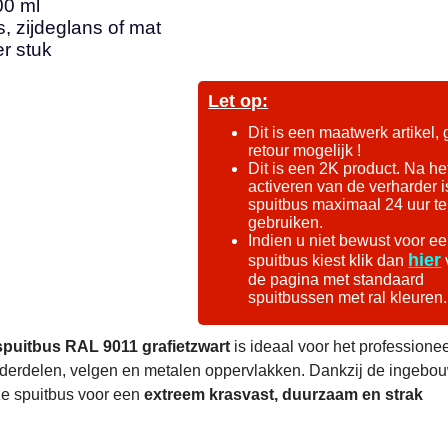
00 ml
, zijdeglans of mat
er stuk
Let op:
Dit is een maatwerk artikel,
retour mogelijk !
Dit is een 2K product. Na he
activeren van de verharder i
spuitbus maximaal 24 uur te
gebruiken.
Indien u niet bewust voor e
hier
spuitbus kiest klik dan
de pagina met standaard
spuitbussen met ral kleuren.
puitbus RAL 9011 grafietzwart
is ideaal voor het professionee
nderdelen, velgen en metalen oppervlakken. Dankzij de ingebo
ze spuitbus voor een
extreem krasvast, duurzaam en strak