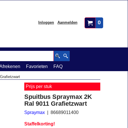
0
Inloggen
Aanmelden
Afrekenen
Favorieten
FAQ
Grafietzwart
Prijs per stuk
Spuitbus Spraymax 2K
Ral 9011 Grafietzwart
Spraymax
86689011400
Staffelkorting!