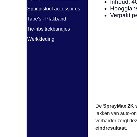
Inhoud: 4
Hoogglans
Spuitpistool accessoires
Verpakt p
Tape's - Plakband
Tie-ribs trekbandjes
Werkkleding
De
SprayMax 2K s
lakken van auto-o
verharder zorgt de
eindresultaat
.