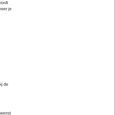
wordt
neer je
ij de
ewenst