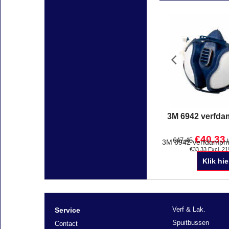
3M 6942 verfd
€
40.33
€
47.45
€
33.33
Excl. 2
Klik hie
Verf & Lak.
Service
Spuitbussen
Contact