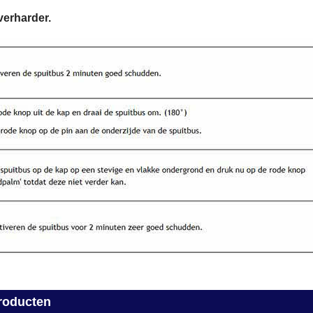
verharder.
roducten