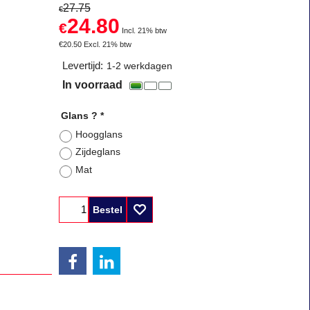
27.75
€
24.80
€
Incl. 21% btw
€
20.50
Excl. 21% btw
Levertijd:
1-2 werkdagen
In voorraad
Glans ?
*
Hoogglans
Zijdeglans
Mat
Bestel