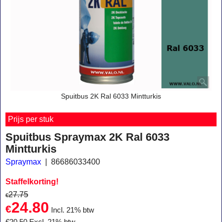
Spuitbus 2K Ral 6033 Mintturkis
Prijs per stuk
Spuitbus Spraymax 2K Ral 6033
Mintturkis
Spraymax
86686033400
Staffelkorting!
27.75
€
24.80
€
Incl. 21% btw