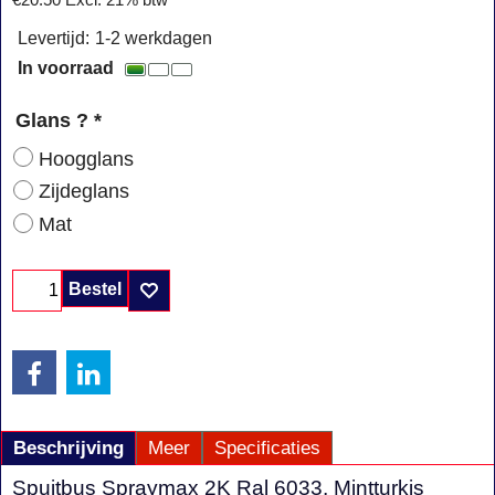
€
20.50
Excl. 21% btw
Levertijd:
1-2 werkdagen
In voorraad
Glans ?
*
Hoogglans
Zijdeglans
Mat
Bestel
Beschrijving
Meer
Specificaties
Spuitbus Spraymax 2K Ral 6033, Mintturkis