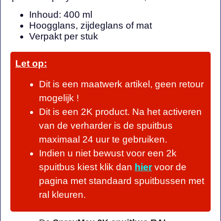
Inhoud: 400 ml
Hoogglans, zijdeglans of mat
Verpakt per stuk
Let op:
Dit is een maatwerk artikel, geen retour
mogelijk !
Dit is een 2K product. Na het activeren
van de verharder is de spuitbus
maximaal 24 uur te gebruiken.
Indien u niet bewust voor een 2k
spuitbus kiest klik dan
hier
voor de
pagina met standaard spuitbussen met
ral kleuren.