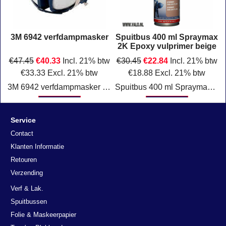
x
3M 6942 verfdampmasker
Spuitbus 400 ml Spraymax
2K Epoxy vulprimer beige
w
€
47.45
€
40.33
Incl. 21% btw
€
30.45
€
22.84
Incl. 21% btw
€
33.33
Excl. 21% btw
€
18.88
Excl. 21% btw
 vrij
3M 6942 verfdampmasker onderhoudsvrij Klasse: FFA2P3D Verpakking: per stuk.
Spuitbus 400 ml Spraymax 2K Epoxy vulprimer Beige
Klik hier
Klik hier
Service
Contact
Klanten Informatie
Retouren
Verzending
Verf & Lak.
Spuitbussen
Folie & Maskeerpapier