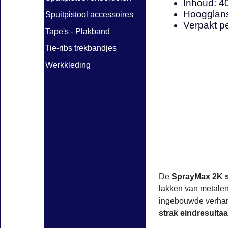
Inhoud: 4
Hoogglans
Spuitpistool accessoires
Verpakt p
Tape's - Plakband
Tie-ribs trekbandjes
Werkkleding
De
SprayMax 2K 
lakken van metalen
ingebouwde verhar
strak eindresultaa