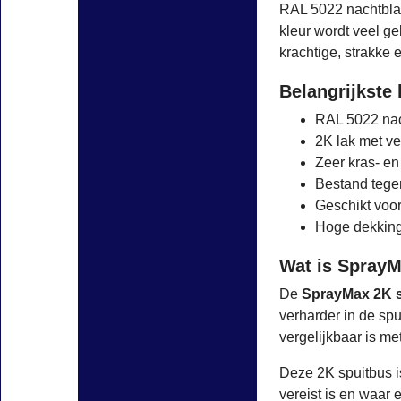
RAL 5022 nachtblau
kleur wordt veel ge
krachtige, strakke 
Belangrijkste
RAL 5022 nac
2K lak met ve
Zeer kras- en 
Bestand tege
Geschikt voor
Hoge dekking 
Wat is SprayM
De
SprayMax 2K 
verharder in de spu
vergelijkbaar is me
Deze 2K spuitbus i
vereist is en waar e