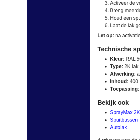
Activeer de v
Breng meerde
Houd een spu
Laat de lak g
Let op:
na activati
Technische sp
Kleur:
RAL 5
Type:
2K lak
Afwerking:
a
Inhoud:
400 
Toepassing:
Bekijk ook
SprayMax 2K
Spuitbussen
Autolak