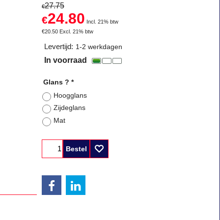
27.75
€
24.80
€
Incl. 21% btw
€
20.50
Excl. 21% btw
Levertijd:
1-2 werkdagen
In voorraad
Glans ?
*
Hoogglans
Zijdeglans
Mat
Bestel