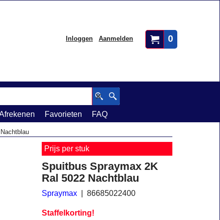
0
Inloggen
Aanmelden
Afrekenen
Favorieten
FAQ
 Nachtblau
Prijs per stuk
Spuitbus Spraymax 2K
Ral 5022 Nachtblau
Spraymax
86685022400
Staffelkorting!