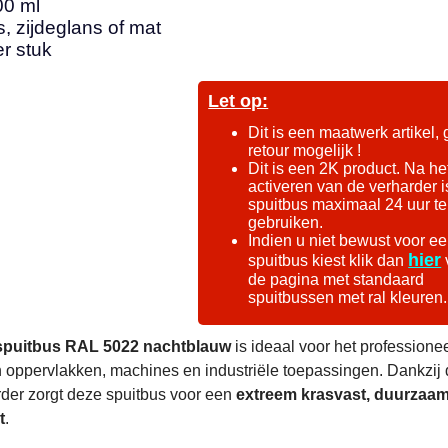
00 ml
, zijdeglans of mat
er stuk
Let op:
Dit is een maatwerk artikel,
retour mogelijk !
Dit is een 2K product. Na he
activeren van de verharder i
spuitbus maximaal 24 uur te
gebruiken.
Indien u niet bewust voor e
hier
spuitbus kiest klik dan
de pagina met standaard
spuitbussen met ral kleuren.
spuitbus RAL 5022 nachtblauw
is ideaal voor het professione
 oppervlakken, machines en industriële toepassingen. Dankzij
der zorgt deze spuitbus voor een
extreem krasvast, duurzaa
t
.