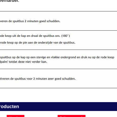
verharder.
roducten