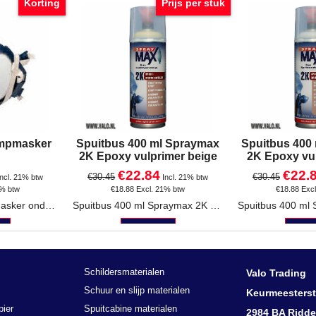
Korting
Prijs per stuk
ampmasker
Spuitbus 400 ml Spraymax
Spuitbus 400
2K Epoxy vulprimer beige
2K Epoxy vul
€
22.84
€
22.
€
30.45
€
30.45
Incl. 21% btw
Incl. 21% btw
1% btw
€
18.88
Excl. 21% btw
€
18.88
Exc
3M 6942 verfdampmasker onderhoudsvrij Klasse: FFA2P3D Verpakking: per stuk.
Spuitbus 400 ml Spraymax 2K Epoxy vulprimer Beige
r
Klik hier
Klik 
Schildersmaterialen
Valo Trading
Schuur en slijp materialen
Keurmeesterst
pier
Spuitcabine materialen
2984 BA Ridde