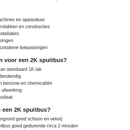
achines en apparatuur
rvlakken en constructies
stallaties
singen
coratieve toepassingen
 voor een 2K spuitbus?
dan standaard 1K lak
tbestendig
n benzine en chemicaliën
e afwerking
ultaat
e een 2K spuitbus?
rgrond goed schoon en vetvrij
itbus goed gedurende circa 2 minuten