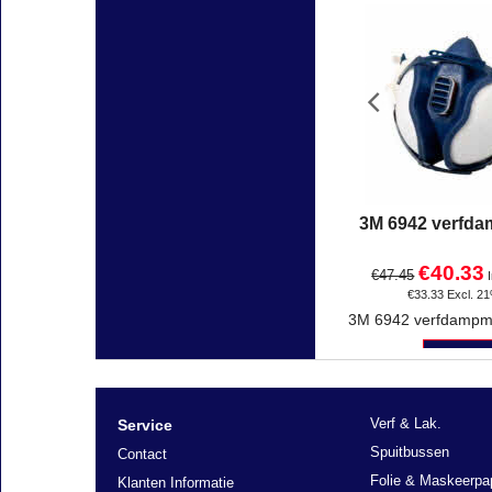
3M 6942 verfd
€
40.33
€
47.45
€
33.33
Excl. 2
Klik hie
Verf & Lak.
Service
Spuitbussen
Contact
Folie & Maskeerpa
Klanten Informatie