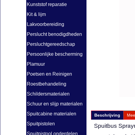
Kunststof reparatie
Kit & lijm
Lakvoorbereiding
Perslucht benodigdheden
Persluchtgereedschap
Persoonlijke bescherming
Plamuur
Poetsen en Reinigen
Roestbehandeling
Schildersmaterialen
Schuur en slijp materialen
Spuitcabine materialen
Beschrijving
Mee
Spuitpistolen
Spuitbus Spray
Spuitpistool onderdelen