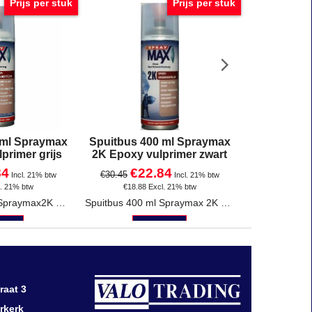
Prijs per stuk
Prijs per stuk
 ml Spraymax
Spuitbus 400 ml Spraymax
Spuitbus 4
primer grijs
2K Epoxy vulprimer zwart
2K Rapid v
84
€
22.84
€
2
€
30.45
€
30.45
Incl. 21% btw
Incl. 21% btw
l. 21% btw
€
18.88
Excl. 21% btw
€
18.88
Spuitbus 400 ml Spraymax2K Epoxy vulprimer Grijs
Spuitbus 400 ml Spraymax 2K Epoxy vulprimer Zwart
hier
Klik hier
Kl
raat 3
rkerk