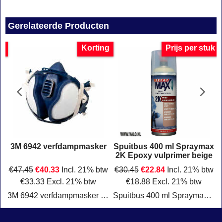
Gerelateerde Producten
uk
Korting
Prijs per stuk
x
3M 6942 verfdampmasker
Spuitbus 400 ml Spraymax
2K Epoxy vulprimer beige
w
€
47.45
€
40.33
Incl. 21% btw
€
30.45
€
22.84
Incl. 21% btw
€
33.33
Excl. 21% btw
€
18.88
Excl. 21% btw
 vrij
3M 6942 verfdampmasker onderhoudsvrij Klasse: FFA2P3D Verpakking: per stuk.
Spuitbus 400 ml Spraymax 2K Epoxy vulprimer Beige
Klik hier
Klik hier