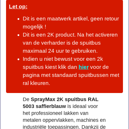
Let op:
Dit is een maatwerk artikel, geen retour
mogelijk !
Dit is een 2K product. Na het activeren
van de verharder is de spuitbus
maximaal 24 uur te gebruiken.
Indien u niet bewust voor een 2k
spuitbus kiest klik dan
hier
voor de
pagina met standaard spuitbussen met
ral kleuren.
De
SprayMax 2K spuitbus RAL
5003 saffierblauw
is ideaal voor
het professioneel lakken van
metalen oppervlakken, machines en
industriële toepassingen. Dankzij de