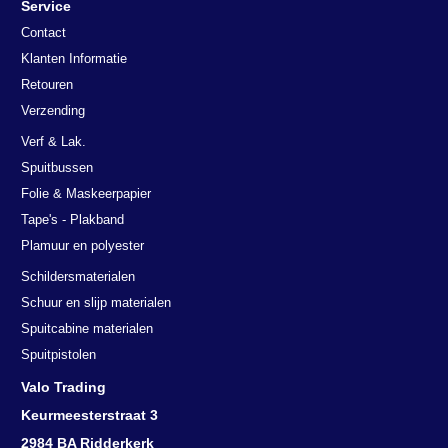
Service
Contact
Klanten Informatie
Retouren
Verzending
Verf & Lak.
Spuitbussen
Folie & Maskeerpapier
Tape's - Plakband
Plamuur en polyester
Schildersmaterialen
Schuur en slijp materialen
Deze website maakt gebruik van
Spuitcabine materialen
cookies.
Spuitpistolen
We gebruiken cookies om inhoud en advertenties te personaliseren en
Valo Trading
om ons verkeer te analyseren. We delen ook informatie over uw
gebruik van onze site met onze advertentie- en analysepartners, die
Keurmeesterstraat 3
deze kunnen combineren met andere informatie die u aan hen heeft
2984 BA Ridderkerk
verstrekt of die zij hebben verzameld door uw gebruik van hun