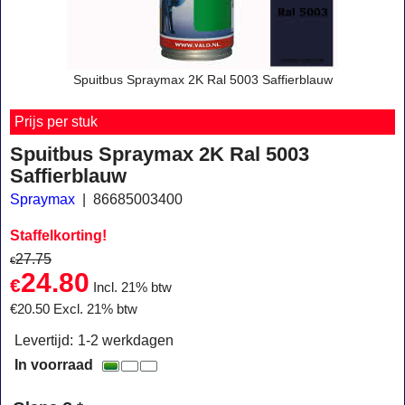
Spuitbus Spraymax 2K Ral 5003 Saffierblauw
Prijs per stuk
Spuitbus Spraymax 2K Ral 5003
Saffierblauw
Spraymax
86685003400
Staffelkorting!
27.75
€
24.80
€
Incl. 21% btw
€
20.50
Excl. 21% btw
Levertijd:
1-2 werkdagen
In voorraad