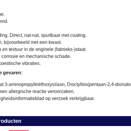
pe.
end.
ing. Direct, nat-nat, spuitbaar met coating.
, bijvoorbeeld met een kwast.
en textuur in de originele (fabrieks-)staat.
j corrosie en mechanische schade.
oestische vibraties.
de gevaren:
 3-aminopropyltriëthoxysilaan, Dioctylbis(pentaan-2,4-dionato
 een allergische reactie veroorzaken.
heidsinformatieblad op verzoek verkrijgbaar.
roducten