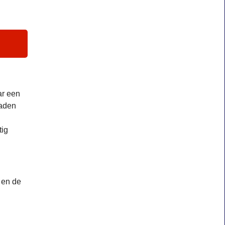
ar een
naden
tig
 en de