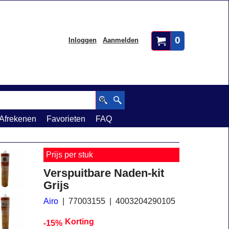
0
Inloggen
Aanmelden
Afrekenen
Favorieten
FAQ
Prijs per stuk
Verspuitbare Naden-kit
Grijs
Airo
77003155
4003204290105
Korting
-15%