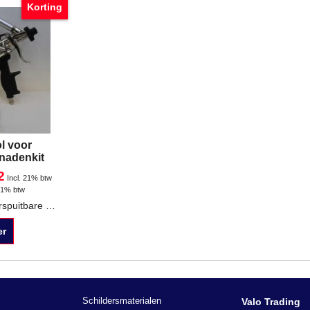
Korting
ol voor
 nadenkit
2
Incl. 21% btw
21% btw
Spuitpistool voor verspuitbare nadenkit Voor kokers van 290 / 310 ml Verschillende spuitmonden Extra spuitkop
er
Schildersmaterialen
Valo Trading