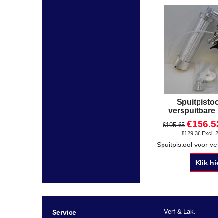
Spuitpisto
verspuitbare
€
156.5
€
195.65
€
129.36
Excl. 
Klik hi
Verf & Lak.
Service