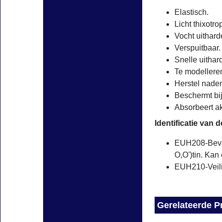
Elastisch.
Licht thixotro
Vocht uithard
Verspuitbaar.
Snelle uithard
Te modelleren
Herstel naden 
Beschermt bi
Absorbeert ak
Identificatie van 
EUH208-Bevat
O,O')tin. Kan
EUH210-Veilig
Gerelateerde P