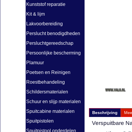
Kunststof reparatie
Kit & lijm
Lakvoorbereiding
Perslucht benodigdheden
Persluchtgereedschap
Persoonlijke bescherming
Plamuur
Poetsen en Reinigen
Roestbehandeling
Schildersmaterialen
Schuur en slijp materialen
Spuitcabine materialen
Beschrijving
Mee
Spuitpistolen
Verspuitbare Na
Spuitpistool onderdelen