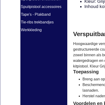
Kleur: Grij
Inhoud ko
Spuitpistool accessoires
Tape's - Plakband
Tie-ribs trekbandjes
Werkkleding
Verspuitbar
Hoogwaardige versp
gestructureerde co
zowel binnen als b
watergedragen en 
kitpistool. Kleur Gr
Toepassing
Breng aan op 
Beschermende
lasnaden.
Herstel naden 
Voordelen en