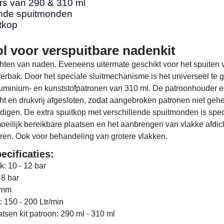
rs van 290 & 310 ml
ende spuitmonden
tkop
ol voor verspuitbare nadenkit
ichten van naden. Eveneens uitermate geschikt voor het spuiten 
offerbak. Door het speciale sluitmechanisme is het universeel te 
luminium- en kunststofpatronen van 310 ml. De patroonhouder e
icht en drukvrij afgesloten, zodat aangebroken patronen niet geh
digen. De extra spuitkop met verschillende spuitmonden is spec
moeilijk bereikbare plaatsen en het aanbrengen van vlakke afdic
ren. Ook voor behandeling van grotere vlakken.
ecificaties:
: 10 - 12 bar
 8 bar
7mm
: 150 - 200 Ltr/min
atsen kit patroon: 290 ml - 310 ml