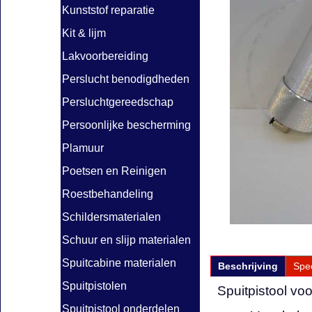
Kunststof reparatie
Kit & lijm
Lakvoorbereiding
Perslucht benodigdheden
Persluchtgereedschap
Persoonlijke bescherming
Plamuur
Poetsen en Reinigen
Roestbehandeling
Schildersmaterialen
Schuur en slijp materialen
Spuitcabine materialen
Beschrijving
Spec
Spuitpistolen
Spuitpistool vo
Spuitpistool onderdelen