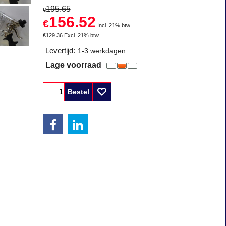
195.65
€
156.52
€
Incl. 21% btw
€
129.36
Excl. 21% btw
Levertijd:
1-3 werkdagen
Lage voorraad
Bestel