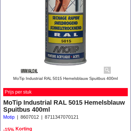
MoTip Industrial RAL 5015 Hemelsblauw Spuitbus 400ml
Prijs per stuk
MoTip Industrial RAL 5015 Hemelsblauw
Spuitbus 400ml
Motip
8607012
8711347070121
Korting
-15%