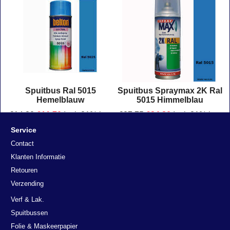
Spuitbus Ral 5015
Spuitbus Spraymax 2K Ral
Hemelblauw
5015 Himmelblau
€
14.30
€
11.70
Incl. 21% btw
€
27.75
€
24.80
Incl. 21% btw
€
9.67
Excl. 21% btw
€
20.50
Excl. 21% btw
Spuitbus 400 ml Ral 5015, Hemelblauw Staffelkorting !
Spuitbus Spraymax 2K Ral 5015, himmelblau. Inhoud: 400 ml Hoogglans, zijdeglans of mat Verpakt per stuk
Klik hier
Klik hier
Service
Contact
Klanten Informatie