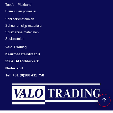
Retouren
Verzending
Verf & Lak.
Spuitbussen
Folie & Maskeerpapier
Tape's - Plakband
Plamuur en polyester
Schildersmaterialen
Schuur en slijp materialen
Spuitcabine materialen
Spuitpistolen
Valo Trading
Keurmeesterstraat 3
2984 BA Ridderkerk
Nederland
Tel: +31 (0)180 411 758