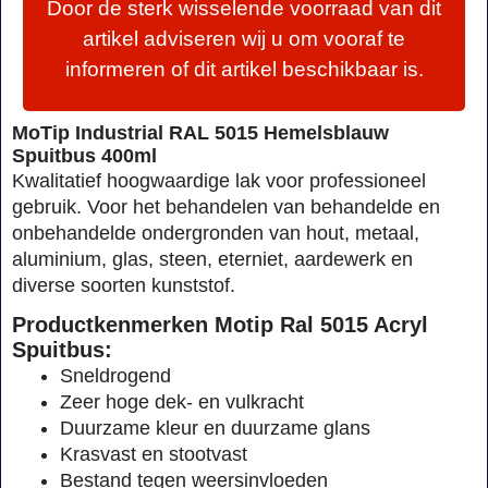
Door de sterk wisselende voorraad van dit
artikel adviseren wij u om vooraf te
informeren of dit artikel beschikbaar is.
MoTip Industrial RAL 5015 Hemelsblauw
Spuitbus 400ml
Kwalitatief hoogwaardige lak voor professioneel
gebruik. Voor het behandelen van behandelde en
onbehandelde ondergronden van hout, metaal,
aluminium, glas, steen, eterniet, aardewerk en
diverse soorten kunststof.
Productkenmerken Motip Ral 5015 Acryl
Spuitbus:
Sneldrogend
Zeer hoge dek- en vulkracht
Duurzame kleur en duurzame glans
Krasvast en stootvast
Bestand tegen weersinvloeden