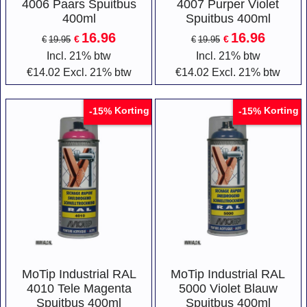
4006 Paars Spuitbus
4007 Purper Violet
400ml
Spuitbus 400ml
16.96
16.96
€
€
€
19.95
€
19.95
Incl. 21% btw
Incl. 21% btw
€
14.02
Excl. 21% btw
€
14.02
Excl. 21% btw
Korting
Korting
-15%
-15%
MoTip Industrial RAL
MoTip Industrial RAL
4010 Tele Magenta
5000 Violet Blauw
Spuitbus 400ml
Spuitbus 400ml