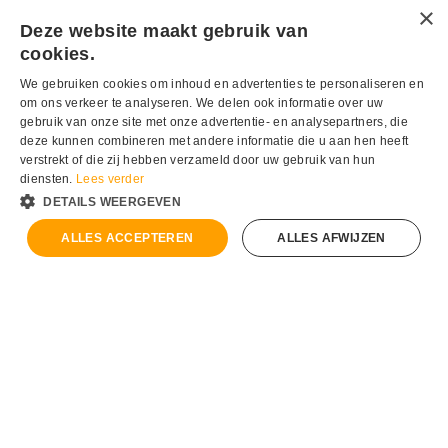
Incl. 21% btw
Incl. 21% btw
€
14.02
Excl. 21% btw
€
14.02
Excl. 21% btw
Deze website maakt gebruik van
cookies.
Korting
Korting
-15%
-15%
We gebruiken cookies om inhoud en advertenties te personaliseren en
om ons verkeer te analyseren. We delen ook informatie over uw
gebruik van onze site met onze advertentie- en analysepartners, die
deze kunnen combineren met andere informatie die u aan hen heeft
verstrekt of die zij hebben verzameld door uw gebruik van hun
diensten.
Lees verder
DETAILS WEERGEVEN
ALLES ACCEPTEREN
ALLES AFWIJZEN
MoTip Industrial RAL
MoTip Industrial RAL
6016 Turquoise Groen
6017 Mei Groen
Spuitbus 400ml
Spuitbus 400ml
16.96
16.96
€
€
€
19.95
€
19.95
Incl. 21% btw
Incl. 21% btw
€
14.02
Excl. 21% btw
€
14.02
Excl. 21% btw