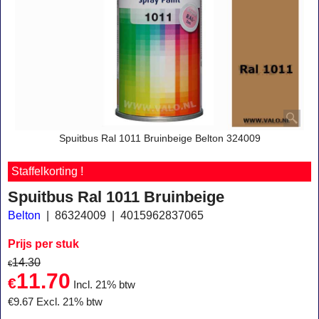
Spuitbus Ral 1011 Bruinbeige Belton 324009
Staffelkorting !
Spuitbus Ral 1011 Bruinbeige
Belton
86324009
4015962837065
Prijs per stuk
14.30
€
11.70
€
Incl. 21% btw
€
9.67
Excl. 21% btw