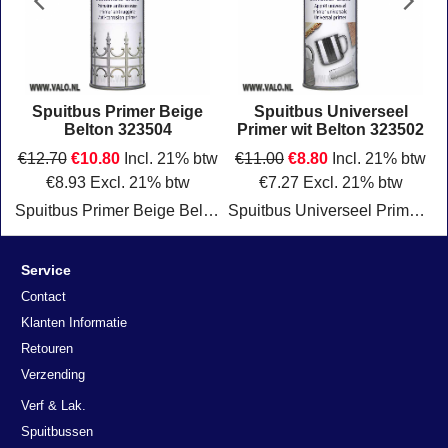
Spuitbus Primer Beige
Spuitbus Universeel
Belton 323504
Primer wit Belton 323502
w
€
12.70
€
10.80
Incl. 21% btw
€
11.00
€
8.80
Incl. 21% btw
€
8.93
Excl. 21% btw
€
7.27
Excl. 21% btw
t
Spuitbus Primer Beige Belton 323504
Spuitbus Universeel Primer wit 323502 Belton
Klik hier
Klik hier
Service
Contact
Klanten Informatie
Retouren
Verzending
Verf & Lak.
Spuitbussen