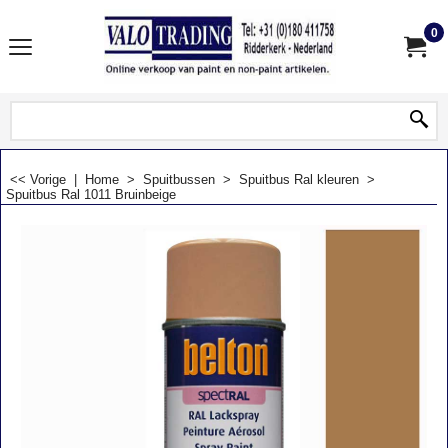
0
<< Vorige
|
Home
>
Spuitbussen
>
Spuitbus Ral kleuren
>
Spuitbus Ral 1011 Bruinbeige