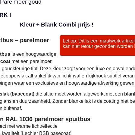
 Parelmoer goud
K !
Kleur + Blank Combi prijs !
tbus – parelmoer
Let op: Dit is een maatwerk artike
kan niet retour gezonden worden 
tbus
is een hoogwaardige
coat
met een parelmoer
 goudkleurige tint. Deze kleur zorgt voor een luxe en opvallend
het oppervlak afhankelijk van lichtinval en kijkhoek subtiel veran
singen waar een exclusieve en hoogwaardige afwerking gewens
slak (basecoat)
die altijd moet worden afgewerkt met een
blan
glans en duurzaamheid. Zonder blanke lak is de coating niet b
n buitenaf.
n RAL 1036 parelmoer spuitbus
ect met warme lichtreflectie
 kwaliteit (Lechler BSB basecoat)