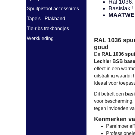
Ral 1036,
Basislak !
Spuitpistool accessoires
MAATWER
Tape's - Plakband
Tie-ribs trekbandjes
Werkkleding
RAL 1036 spui
goud
De
RAL 1036 spui
Lechler BSB base
effect in een warme
uitstraling waarbij 
Ideaal voor toepas
Dit betreft een
basi
voor bescherming, 
tegen invloeden va
Kenmerken va
Parelmoer eff
Professionele