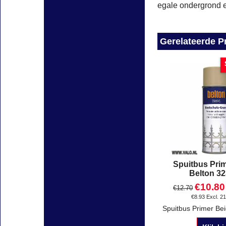
egale ondergrond e
Gerelateerde P
Spuitbus Pri
Belton 3
€
10.80
€
12.70
€
8.93
Excl. 2