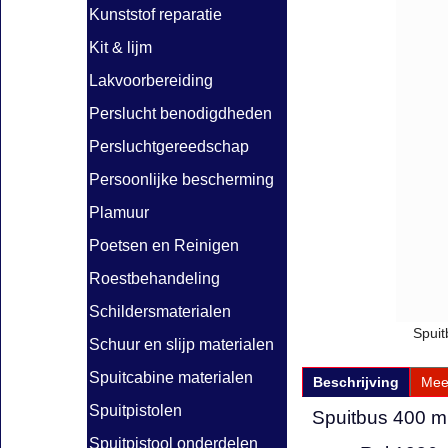
Kunststof reparatie
Kit & lijm
Lakvoorbereiding
Perslucht benodigdheden
Persluchtgereedschap
Persoonlijke bescherming
Plamuur
Poetsen en Reinigen
Roestbehandeling
Schildersmaterialen
Spuit
Schuur en slijp materialen
Spuitcabine materialen
Beschrijving
Mee
Spuitpistolen
Spuitbus 400 m
Spuitpistool onderdelen