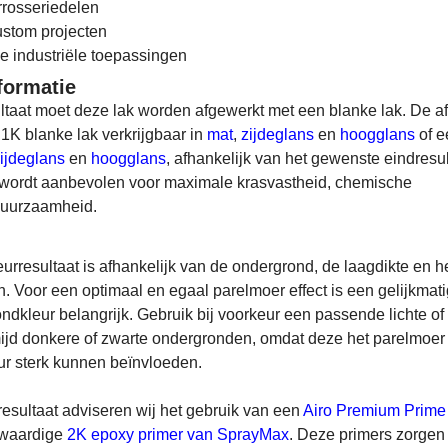
rrosseriedelen
ustom projecten
 industriële toepassingen
formatie
ultaat moet deze lak worden afgewerkt met een blanke lak. De a
1K blanke lak verkrijgbaar in
mat
,
zijdeglans
en
hoogglans
of 
ijdeglans
en
hoogglans
, afhankelijk van het gewenste eindresul
 wordt aanbevolen voor maximale krasvastheid, chemische
duurzaamheid.
leurresultaat is afhankelijk van de ondergrond, de laagdikte en h
. Voor een optimaal en egaal parelmoer effect is een gelijkmat
dkleur belangrijk. Gebruik bij voorkeur een passende lichte of
ijd donkere of zwarte ondergronden, omdat deze het parelmoer 
eur sterk kunnen beïnvloeden.
resultaat adviseren wij het gebruik van een
Airo Premium Prime 
gwaardige
2K epoxy primer van SprayMax
. Deze primers zorgen