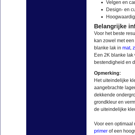
Velgen en ca
Design- en c
Hoogwaardige
Belangrijke in
Voor het beste res
kan zowel met een 
blanke lak in
mat
,
z
Een 2K blanke lak
bestendigheid en 
Opmerking:
Het uiteindelijke k
aangebrachte lagen
dekkende ondergron
grondkleur en verm
de uiteindelijke kl
Voor een optimaal 
primer
of een hoo