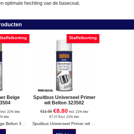
n optimale hechting van de basecoat.
roducten
Staffelkorting
Staffelkorting
mer Beige
Spuitbus Universeel Primer
23504
wit Belton 323502
€
8.80
€
11.00
Incl. 21% btw
Incl. 21% btw
1% btw
€
7.27
Excl. 21% btw
Spuitbus Primer Beige Belton 323504
Spuitbus Universeel Primer wit 323502 Belton