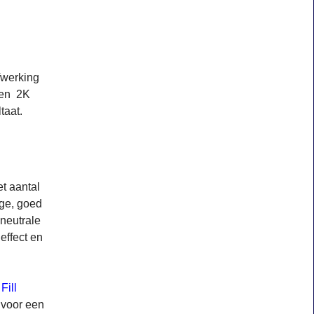
fwerking
een 2K
taat.
et aantal
ige, goed
 neutrale
effect en
Fill
 voor een