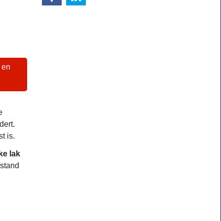
l en
!
e
dert.
t is.
ke lak
estand