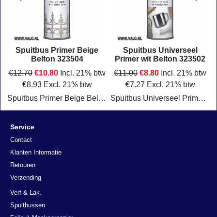
Spuitbus Primer Beige
Spuitbus Universeel
Belton 323504
Primer wit Belton 323502
w
€
12.70
€
10.80
Incl. 21% btw
€
11.00
€
8.80
Incl. 21% btw
€
8.93
Excl. 21% btw
€
7.27
Excl. 21% btw
t
Spuitbus Primer Beige Belton 323504
Spuitbus Universeel Primer wit 323502 Belton
Klik hier
Klik hier
Service
Contact
Klanten Informatie
Retouren
Verzending
Verf & Lak.
Spuitbussen