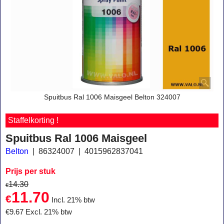
Spuitbus Ral 1006 Maisgeel Belton 324007
Staffelkorting !
Spuitbus Ral 1006 Maisgeel
Belton
86324007
4015962837041
Prijs per stuk
14.30
€
11.70
€
Incl. 21% btw
€
9.67
Excl. 21% btw