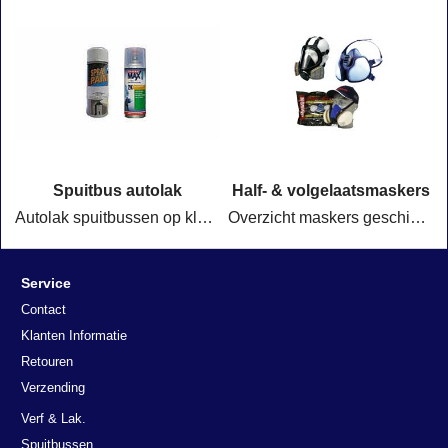
Spuitbus autolak
Half- & volgelaatsmaskers
Autolak spuitbussen op kleur voor het herstellen van lakschade aan auto's, motoren en scooters. Ideaal voor spotrepair en kleine lakreparaties.
Overzicht maskers geschikt voor spuitwerkzaamheden @ Valo.nl
Service
Contact
Klanten Informatie
Retouren
Verzending
Verf & Lak.
Spuitbussen