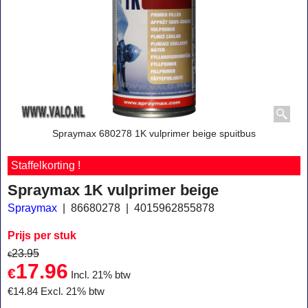
Spraymax 680278 1K vulprimer beige spuitbus
Staffelkorting !
Spraymax 1K vulprimer beige
Spraymax
86680278
4015962855878
Prijs per stuk
23.95
€
17.96
€
Incl. 21% btw
€
14.84
Excl. 21% btw