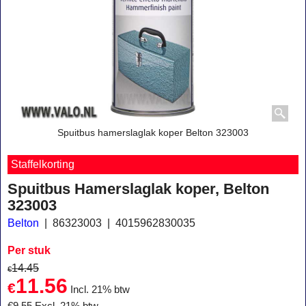
Spuitbus hamerslaglak koper Belton 323003
Staffelkorting
Spuitbus Hamerslaglak koper, Belton
323003
Belton
86323003
4015962830035
Per stuk
14.45
€
11.56
€
Incl. 21% btw