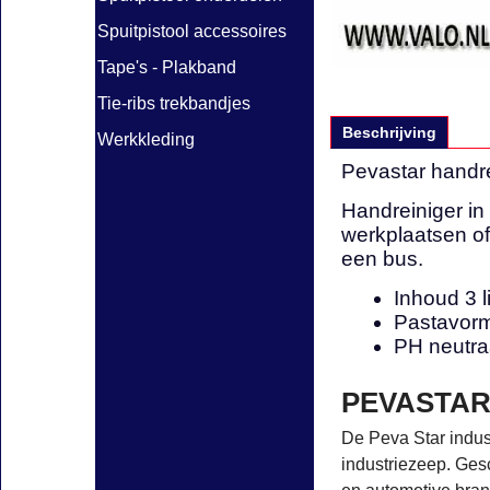
Spuitpistool accessoires
Tape's - Plakband
Tie-ribs trekbandjes
Beschrijving
Werkkleding
Pevastar handr
Handreiniger in
werkplaatsen o
een bus.
Inhoud 3 li
Pastavor
PH neutra
PEVASTAR
De Peva Star indust
industriezeep. Gesc