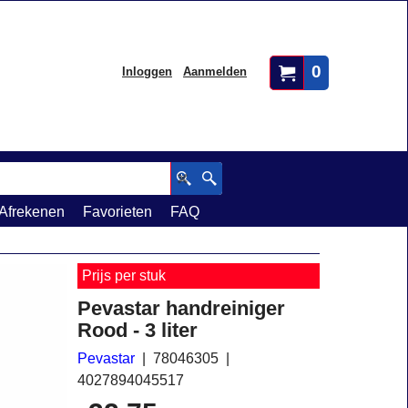
0
Inloggen
Aanmelden
Afrekenen
Favorieten
FAQ
Prijs per stuk
Pevastar handreiniger
Rood - 3 liter
Pevastar
78046305
4027894045517