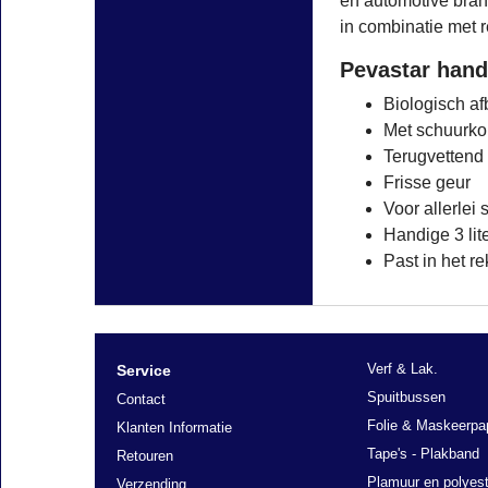
en automotive branc
in combinatie met 
Pevastar hand
Biologisch a
Met schuurkor
Terugvettend
Frisse geur
Voor allerlei
Handige 3 lit
Past in het 
Verf & Lak.
Service
Spuitbussen
Contact
Folie & Maskeerpa
Klanten Informatie
Tape's - Plakband
Retouren
Plamuur en polyest
Verzending