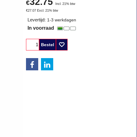
32.75
€
Incl. 21% btw
€
27.07
Excl. 21% btw
Levertijd:
1-3 werkdagen
In voorraad
Bestel