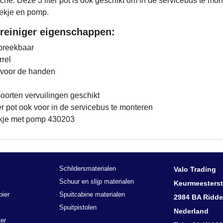
he. Deze 3 liter pot is ook geschikt om in de servicebus te mo
rekje en pomp.
reiniger eigenschappen:
fbreekbaar
rel
 voor de handen
 soorten vervuilingen geschikt
er pot ook voor in de servicebus te monteren
rekje met pomp 430203
Schildersmaterialen
Valo Trading
Schuur en slijp materialen
Keurmeesterst
pier
Spuitcabine materialen
2984 BA Ridde
Spuitpistolen
Nederland
er