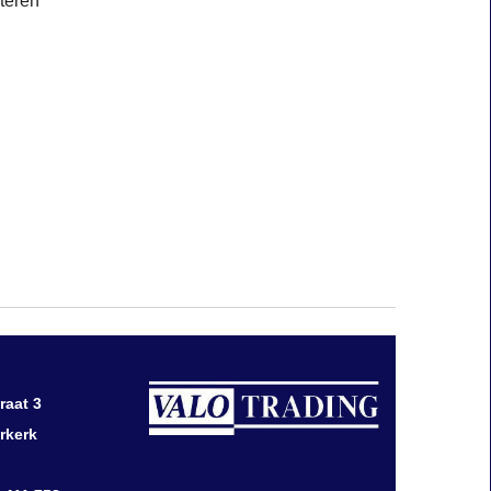
nteren
raat 3
rkerk