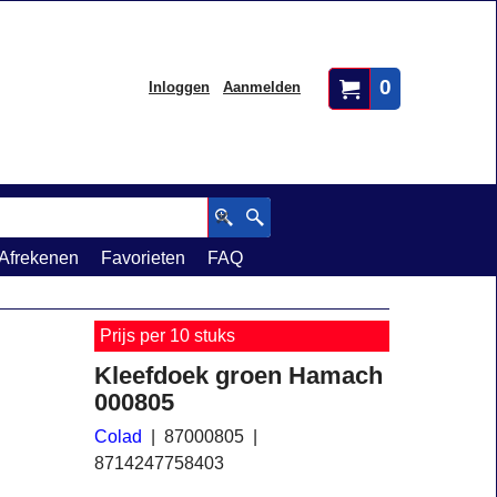
0
Inloggen
Aanmelden
Afrekenen
Favorieten
FAQ
Prijs per 10 stuks
Kleefdoek groen Hamach
000805
Colad
87000805
8714247758403