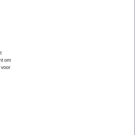
t
ht om
 voor