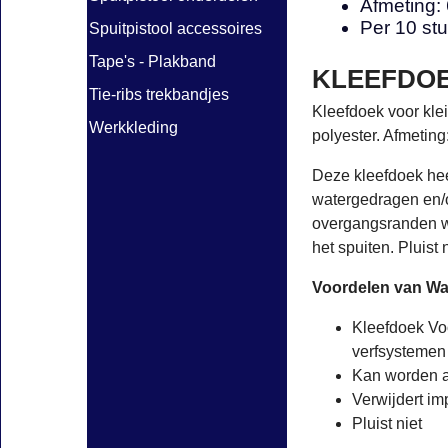
Afmeting:
Per 10 stu
Spuitpistool accessoires
Tape's - Plakband
KLEEFDOE
Tie-ribs trekbandjes
Kleefdoek voor kle
Werkkleding
polyester. Afmeting
Deze kleefdoek hee
watergedragen en/
overgangsranden we
het spuiten. Pluist n
Voordelen van W
Kleefdoek Vo
verfsystemen
Kan worden 
Verwijdert im
Pluist niet