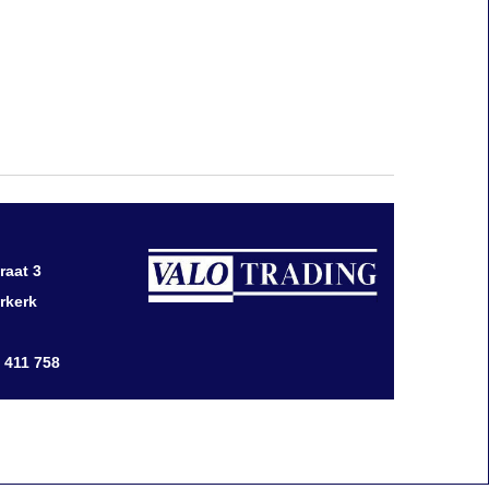
raat 3
rkerk
0 411 758