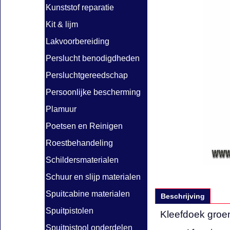
Kunststof reparatie
Kit & lijm
Lakvoorbereiding
Perslucht benodigdheden
Persluchtgereedschap
Persoonlijke bescherming
Plamuur
Poetsen en Reinigen
Roestbehandeling
Schildersmaterialen
Schuur en slijp materialen
Spuitcabine materialen
Beschrijving
Spuitpistolen
Kleefdoek gro
Spuitpistool onderdelen