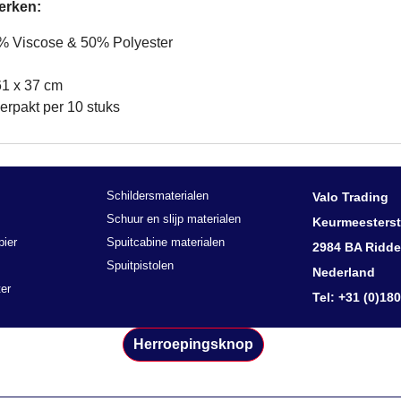
erken:
0% Viscose & 50% Polyester
61 x 37 cm
erpakt per 10 stuks
Schildersmaterialen
Valo Trading
Schuur en slijp materialen
Keurmeesterst
pier
Spuitcabine materialen
2984 BA Ridde
Spuitpistolen
Nederland
er
Tel: +31 (0)18
Herroepingsknop