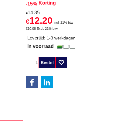
Korting
-15%
14.35
€
12.20
€
Incl. 21% btw
€
10.08
Excl. 21% btw
Levertijd:
1-3 werkdagen
In voorraad
Bestel