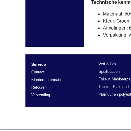
Technische kenm
Materiaal: 5
Kleur: Groen
Afmetingen: 
Verpakking: v
Verf & Lak.
Service
Spuitbussen
Contact
Folie & Maskeerpa
Klanten Informatie
Tape's - Plakband
Retouren
Plamuur en polyest
Verzending