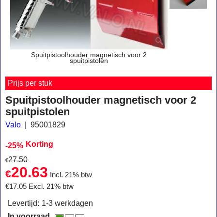
Spuitpistoolhouder magnetisch voor 2
spuitpistolen
Prijs per stuk
Spuitpistoolhouder magnetisch voor 2
spuitpistolen
Valo
95001829
Korting
-25%
27.50
€
20.63
€
Incl. 21% btw
€
17.05
Excl. 21% btw
Levertijd:
1-3 werkdagen
In voorraad