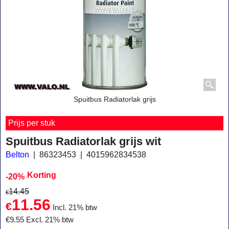
Spuitbus Radiatorlak grijs
Prijs per stuk
Spuitbus Radiatorlak grijs wit
Belton
86323453
4015962834538
Korting
-20%
14.45
€
11.56
€
Incl. 21% btw
€
9.55
Excl. 21% btw