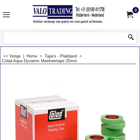
0
<< Vorige
|
Home
>
Tape's - Plakband
>
Colad Aqua Dynamic Maskeertape 25mm