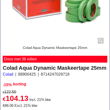
Colad Aqua Dynamic Maskeertape 25mm
Doos met 36 rollen
Colad Aqua Dynamic Maskeertape 25mm
Colad
88900425
8714247029718
korting
-15%
122.50
€
104.13
€
Incl. 21% btw
€
86.06
Excl. 21% btw