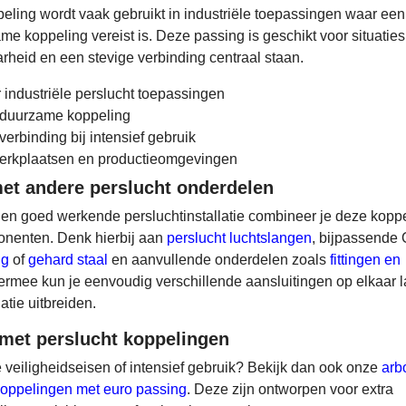
eling wordt vaak gebruikt in industriële toepassingen waar een
e koppeling vereist is. Deze passing is geschikt voor situaties
rheid en een stevige verbinding centraal staan.
 industriële perslucht toepassingen
duurzame koppeling
erbinding bij intensief gebruik
werkplaatsen en productieomgevingen
t andere perslucht onderdelen
en goed werkende persluchtinstallatie combineer je deze kopp
onenten. Denk hierbij aan
perslucht luchtslangen
, bijpassende 
ng
of
gehard staal
en aanvullende onderdelen zoals
fittingen en
iermee kun je eenvoudig verschillende aansluitingen op elkaar l
atie uitbreiden.
 met perslucht koppelingen
 veiligheidseisen of intensief gebruik? Bekijk dan ook onze
arb
koppelingen met euro passing
. Deze zijn ontworpen voor extra