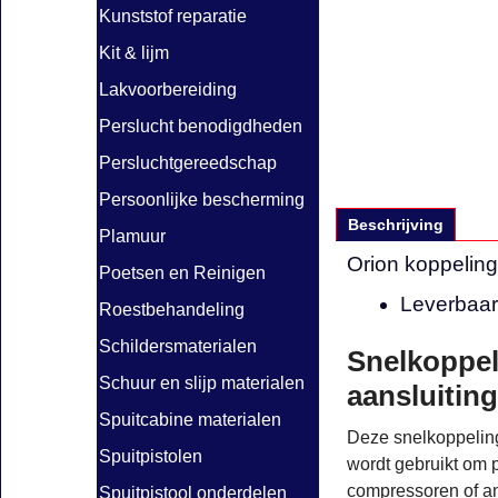
Kunststof reparatie
Kit & lijm
Lakvoorbereiding
Perslucht benodigdheden
Persluchtgereedschap
Persoonlijke bescherming
Beschrijving
Plamuur
Orion koppelin
Poetsen en Reinigen
Leverbaar 
Roestbehandeling
Schildersmaterialen
Snelkoppel
Schuur en slijp materialen
aansluiting
Spuitcabine materialen
Deze snelkoppelin
Spuitpistolen
wordt gebruikt om 
compressoren of an
Spuitpistool onderdelen