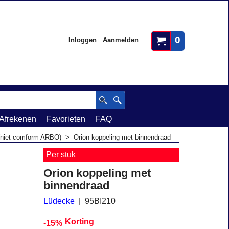
0
Inloggen
Aanmelden
Afrekenen
Favorieten
FAQ
(niet comform ARBO)
>
Orion koppeling met binnendraad
Per stuk
Orion koppeling met
binnendraad
Lüdecke
95BI210
Korting
-15%