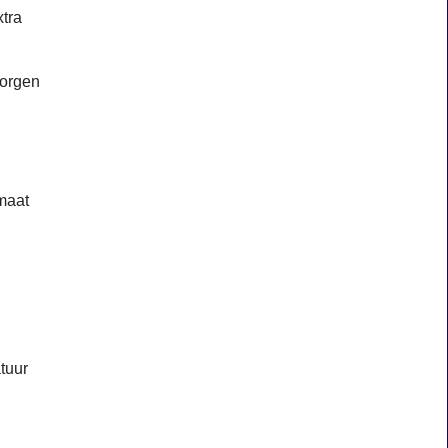
tra
zorgen
 maat
tuur