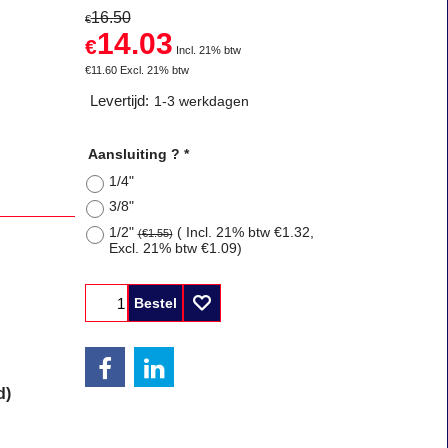
16.50
€
14.03
€
Incl. 21% btw
€
11.60
Excl. 21% btw
Levertijd:
1-3 werkdagen
Aansluiting ?
*
1/4"
3/8"
1/2"
( Incl. 21% btw
€1.32
,
(
€1.55
)
Excl. 21% btw
€1.09
)
Bestel
d)