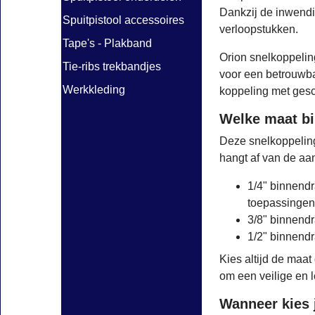
Dankzij de inwendi
Spuitpistool accessoires
verloopstukken.
Tape's - Plakband
Orion snelkoppelin
Tie-ribs trekbandjes
voor een betrouwba
Werkkleding
koppeling met ges
Welke maat bi
Deze snelkoppeling
hangt af van de aan
1/4" binnendr
toepassingen
3/8" binnendr
1/2" binnendr
Kies altijd de maa
om een veilige en l
Wanneer kies 