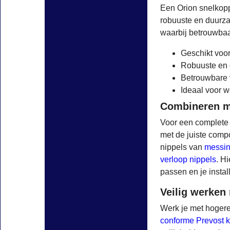
Een Orion snelkopp
robuuste en duurzam
waarbij betrouwbaa
Geschikt voor
Robuuste en 
Betrouwbare v
Ideaal voor 
Combineren me
Voor een complete 
met de juiste comp
nippels van
messi
verloop nippels
. H
passen en je install
Veilig werken
Werk je met hogere
conforme Prevost 