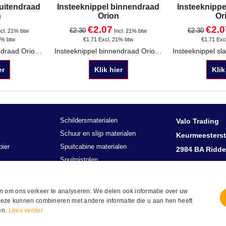
buitendraad
Insteeknippel binnendraad
Insteeknippe
n
Orion
Or
€
2.07
€
2.0
€
2.30
€
2.30
ncl. 21% btw
Incl. 21% btw
1% btw
€
1.71
Excl. 21% btw
€
1.71
Exc
Insteeknippel buitendraad Orion passing Leverbaar met 1/4", 1/2"of 3/8"aansluiting
Insteeknippel binnendraad Orion passing Leverbaar met 1/4"of 3/8"aansluiting
er
Klik hier
Klik
Schildersmaterialen
Valo Trading
Schuur en slijp materialen
Keurmeesterst
pier
Spuitcabine materialen
2984 BA Ridde
Spuitpistolen
Nederland
er
Tel: +31 (0)18
n om ons verkeer te analyseren. We delen ook informatie over uw
 deze kunnen combineren met andere informatie die u aan hen heeft
Herroepingsknop
en.
Lees verder