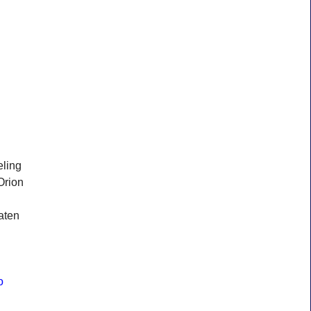
eling
Orion
aten
o