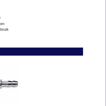
r
een
ebruik