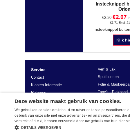
Insteeknippel 
Orio
€
2.07
€
2.30
I
€
1.71
Excl. 2
Klik hi
Verf & Lak.
Service
Spuitbussen
Contact
Folie & Maskeerpa
Klanten Informatie
Tape's - Plakband
Retouren
Plamuur en polyest
Verzending
Deze website maakt gebruik van cookies.
We gebruiken cookies om inhoud en advertenties te personaliseren e
gebruik van onze site met onze advertentie- en analysepartners, die
verstrekt of die zij hebben verzameld door uw gebruik van hun dienst
DETAILS WEERGEVEN