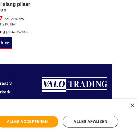
l slang pilaar
ion
7
Incl. 21% btw
l. 21% btw
Insteeknippel slang pilaa rOrion passing Slang pilaar aansluiting 6, 8 of 10 mm aansluiting
 hier
raat 3
rkerk
×
0 411 758
ALLES ACCEPTEREN
ALLES AFWIJZEN