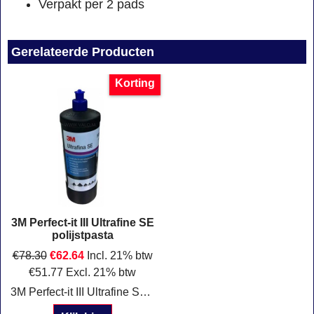
Verpakt per 2 pads
Gerelateerde Producten
Korting
3M Perfect-it III Ultrafine SE
polijstpasta
€
78.30
€
62.64
Incl. 21% btw
€
51.77
Excl. 21% btw
3M Perfect-it III Ultrafine SE polijstpasta Fles met donker blauwe dop Poetsmiddel voor het verwijderen van machinedraaiingen en hologrameffecten.