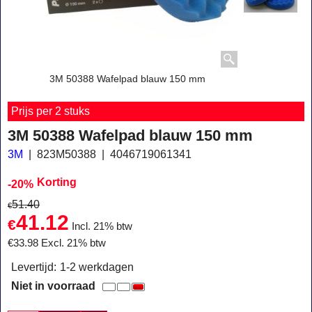
3M 50388 Wafelpad blauw 150 mm
Prijs per 2 stuks
3M 50388 Wafelpad blauw 150 mm
3M
823M50388
4046719061341
Korting
-20%
51.40
€
41.12
€
Incl. 21% btw
€
33.98
Excl. 21% btw
Levertijd:
1-2 werkdagen
Niet in voorraad