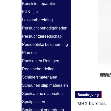
Kunststof reparatie
Kit & lijm
Lakvoorbereiding
Perslucht benodigdheden
Persluchtgereedschap
Persoonlijke bescherming
Plamuur
Poetsen en Reinigen
Roestbehandeling
Schildersmaterialen
Schuur en slijp materialen
Spuitcabine materialen
Beschrijving
Spuitpistolen
MBX borstels
Spuitpistool onderdelen