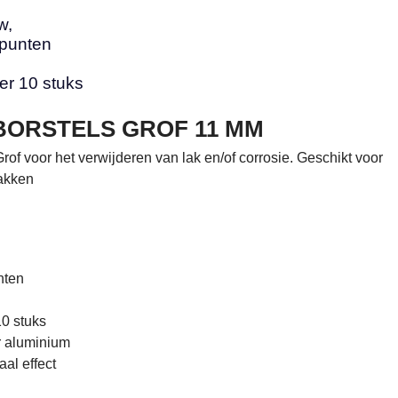
w,
punten
er 10 stuks
BORSTELS GROF 11 MM
of voor het verwijderen van lak en/of corrosie. Geschikt voor
akken
nten
10 stuks
r aluminium
al effect