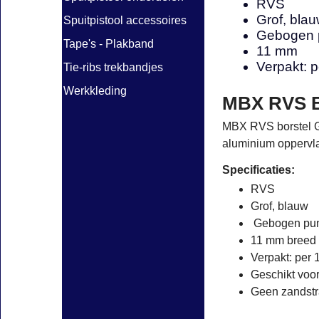
RVS
Grof, blau
Spuitpistool accessoires
Gebogen 
Tape's - Plakband
11 mm
Verpakt: p
Tie-ribs trekbandjes
Werkkleding
MBX RVS 
MBX RVS borstel Gr
aluminium oppervl
Specificaties:
RVS
Grof, blauw
Gebogen pu
11 mm breed
Verpakt: per 
Geschikt voo
Geen zandstra