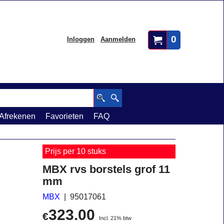
0
Inloggen
Aanmelden
Afrekenen
Favorieten
FAQ
Prijs per 10 stuks
MBX rvs borstels grof 11
mm
MBX
95017061
323.00
€
Incl. 21% btw