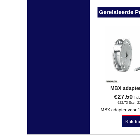
Gerelateerde P
MBX adapte
€
27.50
Incl
€
22.73
Excl. 
Klik hi