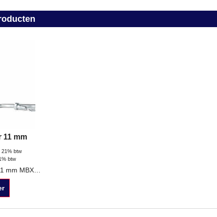
roducten
r 11 mm
. 21% btw
21% btw
MBX adapter voor 11 mm MBX borstels
er